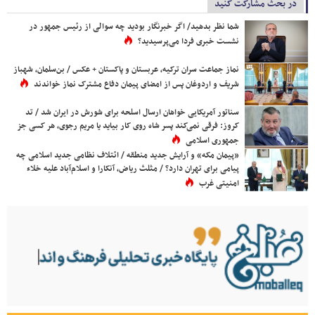
در بحث مشارکت کنید
شما نظر بدهید/ اگر خبرنگار بودید چه سوالی از رئیس جمهور در
نشست خبری فردا می‌پرسیدید؟
نماز جماعت سران ترکیه، عربستان و پاکستان + عکس / بن‌سلمان، شهباز
شریف و اردوغان پس از امضای پیمان دفاع مشترک نماز خواندند
سناتور آمریکایی خواهان ارسال اسلحه برای شورش در ایران شد / تد
کروز: فرقی نمی‌کند پسر شاه روی کار بیاید یا مریم رجوی، هر کسی جز
جمهوری اسلامی
«پیمان مکه» و آرایش جدید منطقه / ائتلاف نظامی جدید اسلامی چه
پیامی برای تهران دارد؟ / مثلث ریاض، آنکارا و اسلام‌آباد علیه خلاء
امنیتی غرب