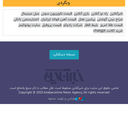
وبگردی
خبرآنلاین
راه نو آنلاین
بازی آنلاین
قیمت تلویزیون سونی
مبل مینیمال
جراح بینی گوشتی
پرشین هتل
قیمت آهن فولاد ایرانیان
اعتبارسنجی بانکی
قیمت طلا امروز
بلیط قطار
شرکت رادوکو
قیمت پروفیل
سایت یوتوتایمز
خرید اکانت chatgpt
نسخه دسکتاپ
تمامی حقوق این سایت برای خبرآنلاین محفوظ است. نقل مطالب با ذکر منبع بلامانع است.
Copyright © 2025 khabaronline News Agancy, All rights reserved
طراحی و تولید: نستوه