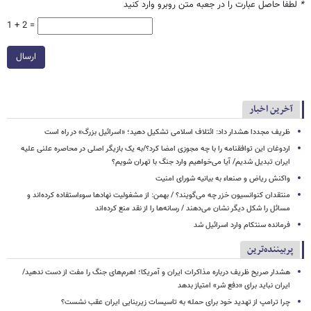
*
لطفا حاصل عبارت را در جعبه متن روبرو وارد کنید
1 + 2 =
ارسال
آخرین اخبار
ظریف مجددا هشدار داد: ائتلاف اسلامی تشکیل دهید؛ «اسرائیل بزرگ» در راه است
اردوغان این توافقنامه را با چه مجوزی امضا کرد؟/به یک بازیگر اصلی در محاصره علنی علیه
ایران تبدیل شدیم/ آیا می‌خواهیم وارد جنگ با تهران شویم؟
واکنش ریاض و صنعاء به بیانیه شورای امنیت
منتقدان کنوانسیون خزر چه می‌گویند؟ / بهمن: از مشغولیت نهادها سوءاستفاده کرده‌اند و
مسائل را شکل دیگر نشان می‌دهند / رسانه‌ها را از نقد منع کرده‌اند
فرمانده سنتکام وارد اسرائیل شد
پربیننده‌ترین
هشدار صریح ظریف درباره مذاکرات ایران و آمریکا؛ اهرم‌های جنگ را مفت از دست ندهید/
ایران نباید برای «دفع شر» امتیاز بدهد
چرا ترامپ از تهدید خود برای حمله به تاسیسات زیربنایی ایران عقب نشست؟