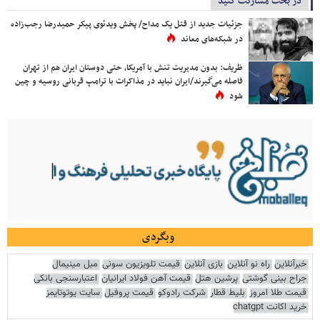
در بحث مشارکت کنید
جزئیات جدید از قتل یک مداح/ پخش ویدئوی پیکر حمیدرضا رجب‌زاده
در شبکه‌های معاند
ظریف: بدون مدیریت تنش با آمریکا، حتی دوستان ایران هم از تهران
فاصله می‌گیرند/ایران نباید در مذاکرات با ترامپ قربانی روسیه و چین
شود
وبگردی
خبرآنلاین
راه نو آنلاین
بازی آنلاین
قیمت تلویزیون سونی
مبل مینیمال
جراح بینی گوشتی
پرشین هتل
قیمت آهن فولاد ایرانیان
اعتبارسنجی بانکی
قیمت طلا امروز
بلیط قطار
شرکت رادوکو
قیمت پروفیل
سایت یوتوتایمز
خرید اکانت chatgpt