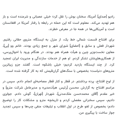
رادیو [صدای] آمریکا، سخنان بوش را نقل کرد؛ خیلی عصبانی و شرمنده است و باز
هم تهدید می‌کند. معلوم است‌ که این حمله در رابطه با رفتار آمریکا در افغانستان
است و آمریکایی‌ها در همه جا در معرض خطرند.
برای افتتاح قسمت شمالی خط یک، از منزل به ایستگاه متروی حقانی رفتیم.
شهردار فعلی و سابق و [اعضای] شورای شهر و جمع زیادی بودند. خانم وو [یی]،
معاون نخست‌وزیر چین و هیأت همراه هم بودند. در هنگام ورود با احوال‌پرسی،
از همکاری‌های‌شان تشکر کردم. او هم از خدمات سازندگی و مدیریت ایران تمجید
کرد. از چند ایستگاه بازدید کردیم؛ خیلی باشکوه است. گفتند جزو زیباترین
متروهای دنیاست؛ بخصوص با سنگ‌های گران‌قیمتی که به کار گرفته شده است.
از لوح افتتاح، پرده برداشتم. در قطار و کنار قطار مصاحبه‌ای انجام دادم. سپس در
مراسم افتتاح به گزارش محسن [رئیس هیأت‌مدیره و مدیرعامل شرکت مترو] و
خیر مقدم [آقای محمدحسن ملک‌مدنی]، شهردار [تهران]، گوش دادم. جوایزی
دادیم، سپس سخنرانی مفصلی‌ کردم و تاریخچه مترو و مشکلات کار را توضیح
دادم؛ بخصوص از لغو طرح در اول انقلاب و تبلیغات منفی چپ‌ها و سپس تجدید
جواز ساخت با پیگیری من.