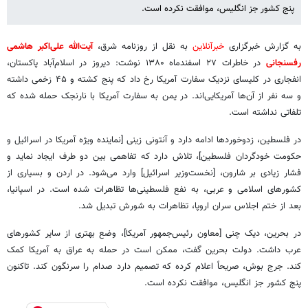
پنج کشور جز انگلیس، موافقت نکرده است.
به گزارش خبرگزاری
خبرآنلاین
به نقل از روزنامه شرق،
آیت‌الله علی‌اکبر هاشمی
رفسنجانی
در خاطرات ۲۷ اسفندماه ۱۳۸۰ نوشت: دیروز در اسلام‌آباد پاکستان،
انفجاری در کلیسای نزدیک سفارت آمریکا رخ داد که پنج کشته و ۴۵ زخمی داشته
و سه نفر از آن‌ها آمریکایی‌اند. در یمن به سفارت آمریکا با نارنجک حمله شده که
تلفاتی نداشته است.
در فلسطین، زدوخوردها ادامه دارد و آنتونی زینی [نماینده ویژه آمریکا در اسرائیل و
حکومت خودگردان فلسطین]، تلاش دارد که تفاهمی بین دو طرف ایجاد نماید و
فشار زیادی بر شارون، [نخست‌وزیر اسرائیل] وارد می‌شود. در اردن و بسیاری از
کشورهای اسلامی و عربی، به‌ نفع فلسطینی‌ها تظاهرات شده است. در اسپانیا،
بعد از ختم اجلاس سران اروپا، تظاهرات به شورش تبدیل شد.
در بحرین، دیک چنی [معاون رئیس‌جمهور آمریکا]، وضع بهتری از سایر کشورهای
عرب داشت. دولت بحرین‌ گفت، ممکن است در حمله به عراق به آمریکا کمک‌
کند. جرج بوش، صریحاً اعلام کرده که تصمیم دارد صدام را سرنگون کند. تاکنون
پنج کشور جز انگلیس، موافقت نکرده است.