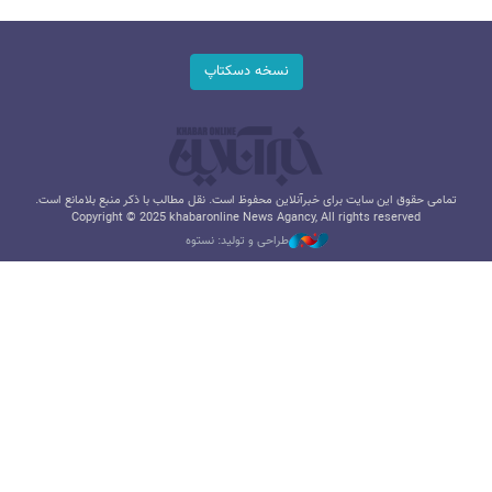
نسخه دسکتاپ
تمامی حقوق این سایت برای خبرآنلاین محفوظ است. نقل مطالب با ذکر منبع بلامانع است.
Copyright © 2025 khabaronline News Agancy, All rights reserved
طراحی و تولید: نستوه