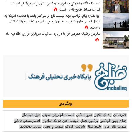
است که نگاه متفاوتی به ایران دارد/ عربستان برادر بزرگ‌تر نیست؛
قدرت مسلط خلیج فارس است
ابوالفتح: برای ترامپ مهم نیست تاج بر سر کار باشد یا عمامه/ آمریکا به
دنبال تغییر حکومت نیست/ عمان و عربستان در توقف حملات نقش
داشتند
سازمان وظیفه عمومی فراجا درباره معافیت سربازان فراری اطلاعیه داد
وبگردی
خبرآنلاین
راه نو آنلاین
بازی آنلاین
قیمت تلویزیون سونی
مبل مینیمال
جراح بینی گوشتی
پرشین هتل
قیمت آهن فولاد ایرانیان
اعتبارسنجی بانکی
قیمت طلا امروز
بلیط قطار
شرکت رادوکو
قیمت پروفیل
سایت یوتوتایمز