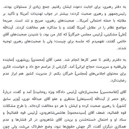
به دفتر رهبری، برای اجابت دعوت ایشان رفتیم. جمع زیادی از مسئولان بودند.
رئیس‌جمهور و رهبری صحبت‌ کردند؛ بیشتر در جواب تهدیدات آمریکا و تأکید بر
مقابله با حمله احتمالی آمریکا... صحبت‌های رهبری، صریح و تند است. صریحا
مواضع نظام را در مقابل آمریکا گفتند و با مذاکره هم مخالفت‌ کردند. آیت‌الله
[علی] مشکینی، [رئیس مجلس خبرگان] که کنار من بود، با شنیدن صحبت‌های آقای
خاتمی‌ گفتند، نفهمیدم که جلسه برای چیست؛ ولی با صحبت‌های رهبری توجیه
شدند.
به دفترم رفتم. تا عصر کارها انجام شد. عصر، آقای [محمدی] ری‌شهری، [نماینده
ولی‌فقیه و سرپرست حجاج ایرانی] آمد. گزارشی از مراسم حج داد و خواست، فکری
برای محتوای اجلاس‌های [مجلس] خبرگان بکنم. از مدیریت‌ کشور هم ابراز عدم‌
رضایت‌کرد.
آقای [غلامحسین] محسنی‌اژه‌ای، [رئیس دادگاه ویژه روحانیت] آمد و گفت، دربارۀ
رفع حصر از آیت‌الله [حسینعلی] منتظری و عفو آقای عبدالله نوری، [وزیر سابق‌
کشور]، با رهبری صحبت‌ کرده و ایشان با هر دو مخالفت‌ کرده‌اند. با طرح مشکلات
قوه قضائیه، ضعف آقای [سیدمحمود] هاشمی‌شاهرودی، [رئیس قوه قضائیه] و
ستاد او و احتمال خسته‌شدن و بریدن آقای شاهرودی در اثر فشارها و عدم
همکاری دیگران گفت، اگر جهش حقوق‌ها نبود، وضع خطرناک می‌شد، ولی چون