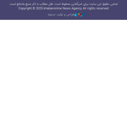
تمامی حقوق این سایت برای خبرآنلاین محفوظ است. نقل مطالب با ذکر منبع بلامانع است.
Copyright © 2025 khabaronline News Agancy, All rights reserved
طراحی و تولید: نستوه