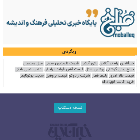
وبگردی
خبرآنلاین
راه نو آنلاین
بازی آنلاین
قیمت تلویزیون سونی
مبل مینیمال
جراح بینی گوشتی
پرشین هتل
قیمت آهن فولاد ایرانیان
اعتبارسنجی بانکی
قیمت طلا امروز
بلیط قطار
شرکت رادوکو
قیمت پروفیل
سایت یوتوتایمز
خرید اکانت chatgpt
نسخه دسکتاپ