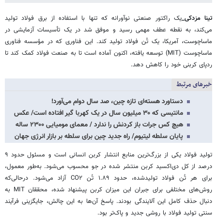
تینا مزدکی_
یک راکتور صنعتی نوآورانه که تنها با استفاده از برق فولاد تولید
می‌کند، به نقطه عطف مهمی رسید و موفق شد در یک تأسیسات آزمایشی در
ماساچوست، آمریکا، یک تُن فولاد تولید کند. این فناوری که در مؤسسه فناوری
ماساچوست (MIT) توسعه یافته، اکنون آماده است تا به صنعت فولاد کمک کند تا
ردپای کربنی خود را کاهش دهد.
خبرهای مرتبط
دستاورد هسته‌ای تازه چین، صد سال دوام می‌آورد!
مانتیسی که ۳۰ میلیون سال در یک کهربا گیر افتاده است/ عکس
هیچ کس جرات باز کردنش را ندارد / معمای مومیایی ۲۳۰۰ ساله
پایان سلطه لیتیوم/ راه جدید چین برای سلطه بر بازار انرژی جهان
تولید فولاد یکی از بزرگ‌ترین منابع انتشار کربن انسانی است و مسئول حدود ۹
درصد از کل دی‌اکسید کربن منتشر شده در جو محسوب می‌شود. به‌طور معمول،
برای هر تُن فولاد تولیدشده، حدود ۱.۸۹ تُن CO۲ آزاد می‌شود. درحالی‌که
روش‌های مختلفی برای جبران این میزان کربن پیشنهاد شده، محققان MIT به
دنبال حذف کامل این آلایندگی بودند. پاسخ آن‌ها به این چالش، جایگزینی فرآیند
سنتی تولید فولاد با روشی جدید و پاک‌تر بود.