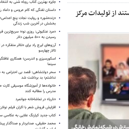
جایزه بهترین کتاب روباه شنی به انتخا
داستان تفنگی که کام عروس و داماد را 
رای دوستداران مستند/ عرضه ۲۳۵ مستند از تولیدات مرکز
«زنده‌شور» و روایت نجات پنج اعدامی؛
بخشش در آخرین شب زندگی
«مرد عنکبوتی: روزی نو»؛ سریع‌ترین فیل
رسیدن به ۵۰۰ میلیون دلار
آرزوهای ایرج راد برای «تئاتر متفکر» در
تالار چهارسو
اسکورسیزی و اندرسن؛ همکاری غافلگیر
سینما
سحر دولتشاهی: قصد بی احترامی به با
نداشتم؛ بد برداشت شد
خانواده‌ها از آموزشگاه موسیقی کارت
مدرس را مطالبه کنند
«ناریا» در تماشاخانه جوانمرد
افزایش فروش شعر با اکران فیلم نولان
کتاب جدید کیارنگ علایی به عکاسی س
محمد حقیقی، صدابردار و صداگذار پ