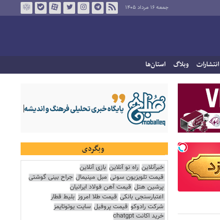
جمعه ۱۶ مرداد ۱۴۰۵
انتشارات
وبلاگ
استان‌ها
وبگردی
خبرآنلاین
راه نو آنلاین
بازی آنلاین
قیمت تلویزیون سونی
مبل مینیمال
جراح بینی گوشتی
پرشین هتل
قیمت آهن فولاد ایرانیان
اعتبارسنجی بانکی
قیمت طلا امروز
بلیط قطار
شرکت رادوکو
قیمت پروفیل
سایت یوتوتایمز
خرید اکانت chatgpt