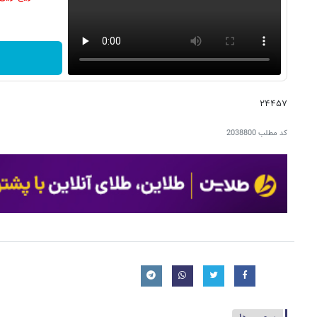
۲۴۴۵۷
کد مطلب
2038800