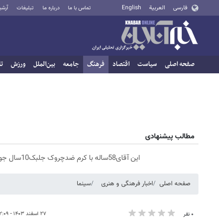
فارسی
العربية
English
تماس با ما
درباره ما
تبلیغات
آرشی
صفحه اصلی
سیاست
اقتصاد
فرهنگ
جامعه
بین‌الملل
ورزش
تا
مطالب پیشنهادی
این آقای58ساله با کرم ضدچروک جلبک10سال جوان شد(سفارش با تخفیف)
صفحه اصلی
اخبار فرهنگی و هنری
سینما
۲۷ اسفند ۱۴۰۳ - ۱۲:۰۹
۰ نفر