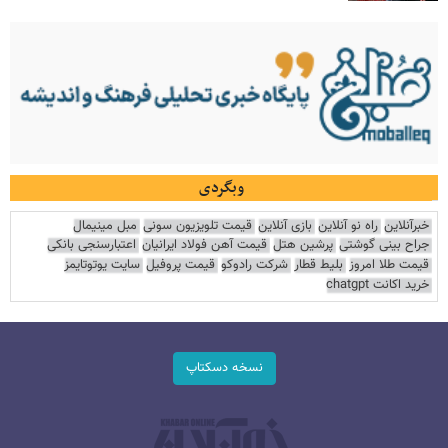
وبگردی
خبرآنلاین
راه نو آنلاین
بازی آنلاین
قیمت تلویزیون سونی
مبل مینیمال
جراح بینی گوشتی
پرشین هتل
قیمت آهن فولاد ایرانیان
اعتبارسنجی بانکی
قیمت طلا امروز
بلیط قطار
شرکت رادوکو
قیمت پروفیل
سایت یوتوتایمز
خرید اکانت chatgpt
نسخه دسکتاپ