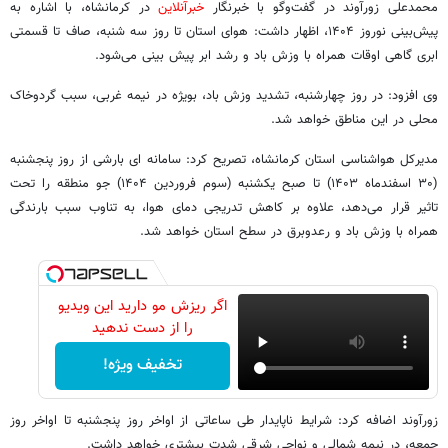
محمدعلی زورآوند در گفت‌وگو با خبرنگار
خبرآنلاین
در کرمانشاه، با اشاره به
پیش‌بینی نوروز ۱۴۰۴، اظهار داشت: هوای استان تا روز سه شنبه، صاف تا قسمتی
ابری گاهی اوقات همراه با وزش باد و رشد ابر پیش بینی می‌شود.
وی افزود: در روز چهارشنبه، تشدید وزش باد، بویژه در نیمه غربی، سبب گردوخاک
محلی در این مناطق خواهد شد.
مدیرکل هواشناسی استان کرمانشاه، تصریح کرد: سامانه ای بارشی از روز پنجشنبه
(۳۰ اسفندماه ۱۴۰۳) تا صبح یکشنبه (سوم فروردین ۱۴۰۴) جو منطقه را تحت
تاثیر قرار می‌دهد، علاوه بر کاهش تدریجی دمای هوا، به تناوب سبب بارندگی
همراه با وزش باد و رعدوبرق در سطح استان خواهد شد.
اگر ریزش مو دارید این ویدیو
را از دست ندهید
تخفیف ویژه!
زورآوند اضافه کرد: شرایط ناپایدار طی ساعاتی از اواخر روز پنجشنبه تا اواخر روز
جمعه، در نیمه شمالی و نواحی شرقی شدت بیشتری خواهد داشت.