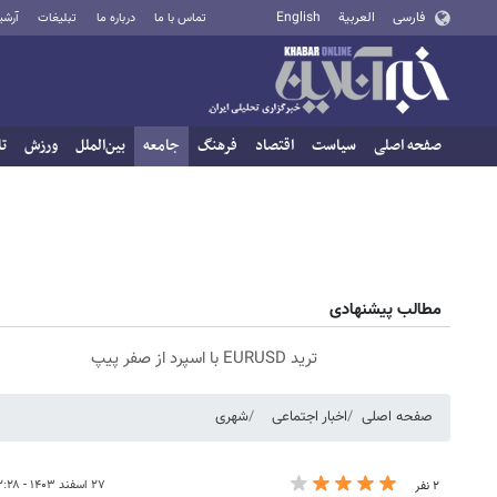
فارسی
العربية
English
تماس با ما
درباره ما
تبلیغات
آرشی
صفحه اصلی
سیاست
اقتصاد
فرهنگ
جامعه
بین‌الملل
ورزش
تا
مطالب پیشنهادی
ترید EURUSD با اسپرد از صفر پیپ
صفحه اصلی
اخبار اجتماعی
شهری
۲۷ اسفند ۱۴۰۳ - ۱۲:۲۸
۲ نفر