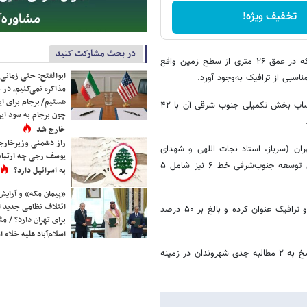
تخفیف ویژه!
در بحث مشارکت کنید
ایستگاه متروی «میدان خراسان» بیست‌وچهارمین ایستگاه خط ۶ مترو است که در عمق ۲۶ متری از سطح زمین واقع
ابوالفتح: حتی زمانی 
اسبی از ترافیک به‌وجود آورد.
مذاکره نمی‌کنیم، در 
هستیم/ برجام برای ای
خط ۶ متروی تهران از محدوده شمال‌غربی پایتخت در محله کن آغاز و با احتساب بخش تکمیلی جنوب‌ شرقی آن با ۴۲
چون برجام به سود ایرا
خارج شد
راز دشمنی وزیرخارجه 
از تکمیل و افتتاح سه ایستگاه دیگر خط ۶‌ متروی تهران (سرباز، استاد نجات اللهی و شهدای
یوسف رجی چه ارتباط
هفدهم شهریور) در بهار سال ۱۴۰۴ خبر داده است. پیش‌بینی می‌شود بخش توسعه جنوب‌شرقی خط ۶ نیز شامل ۵
به اسرائیل دارد؟
«پیمان مکه» و آرایش
ائتلاف نظامی جدید 
شهرداری تهران در سنوات گذشته مهم‌ترین اولویت خود را موضوع حمل‌ونقل و ترافیک عنوان کرده و بالغ بر ۵۰ درصد
برای تهران دارد؟ / مث
اسلام‌آباد علیه خلاء
علیرضا زاکانی؛ شهردار تهران نیز تاکید دارد تکمیل پروژه‌های حمل‌ونقلی در پاسخ به ۲ مطالبه جدی شهروندان در زمینه