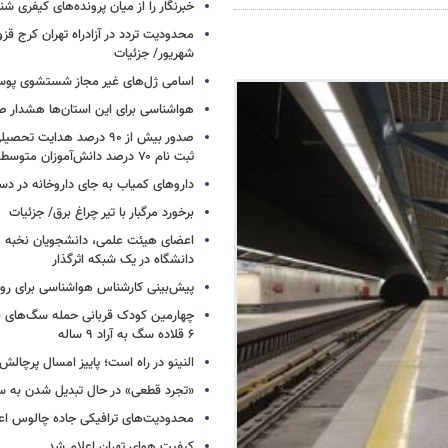
خبرنگار را از میان پرونده‌های کیفری شن
شهریور/ جزئیات
اسامی ژل‌های غیر مجاز شستشوی پو
هواشناسی برای این استان‌ها هشدار صا
صدور بیش از ۹۰ درصد هدایت 
ثبت نام ۷۰ درصد دانش‌آموزان متوسطه اول
داروهای کمیاب به جای داروخانه در دس
برخورد مرگبار با تیر چراغ برق/ جزئیات
اعضای هیئت علمی، دانشجویان نخبه و 
دانشگاه در یک شبکه‌ اثرگذار
پیش‌بینی کارشناس هواشناسی برای روزه
چهارمین کودک قربانی حمله سگ‌های 
۶ قلاده سگ به آراد ۹ ساله
النینو در راه است؛ پاییز امسال پرچال
«تجرد قطعی» در حال تبدیل شدن به 
محدودیت‌های ترافیکی جاده چالوس اع
کیفیت هوای تهران اعلام شد