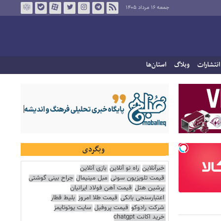
جمعه ۱۶ مرداد ۱۴۰۵
انتشارات
وبلاگ
استان‌ها
وبگردی
خبرآنلاین
راه نو آنلاین
بازی آنلاین
قیمت تلویزیون سونی
مبل مینیمال
جراح بینی گوشتی
پرشین هتل
قیمت آهن فولاد ایرانیان
اعتبارسنجی بانکی
قیمت طلا امروز
بلیط قطار
شرکت رادوکو
قیمت پروفیل
سایت یوتوتایمز
خرید اکانت chatgpt