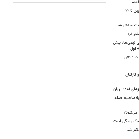
اختم!
محدودیت تردد در آزادراه تهران کرج قزوین تا ۲۰
ست منتشر شد
در کرد
تحصیلی نهمی‌ها/ پیش
ت دلالان
کارکنان
ای آینده تهران
بلاصاحب؛ حمله
ش می‌شود؟
سبک زندگی است
لام شد