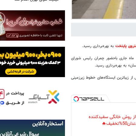
روی پایتخت
به بهره‌برداری رسید.
دوشصتمین ایستگاه متروی تهران صبح امروز ۲۷ اسفند ماه جاری باحضور چمران رئیس شورای
» به بهره‌برداری رسید.
از زیباترین ایستگاه‌های خطوط زیرزمینی
 از روش خانگی سفیدکننده
دان50%تخفیف🔥