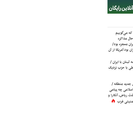
که می‌گوییم
حال مذاکره
ران معجزه بود/
ن بود آمریکا از آن
لبنان با ایران /
ی با حزب نزدیک
 جدید منطقه /
اسلامی چه پیامی
لث ریاض، آنکارا و
 امنیتی غرب