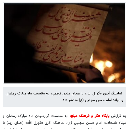
نماهنگ آذری «گوزل الله» با صدای هادی کاظمی، به مناسبت ماه مبارک رمضان
و میلاد امام حسن مجتبی (ع) منتشر شد.
به گزارش
پایگاه فکر و فرهنگ مبلغ،
به مناسبت فرارسیدن ماه مبارک رمضان و
میلاد باسعادت امام حسن مجتبی (ع)، نماهنگ آذری «گوزل الله» (خدای زیبا) با