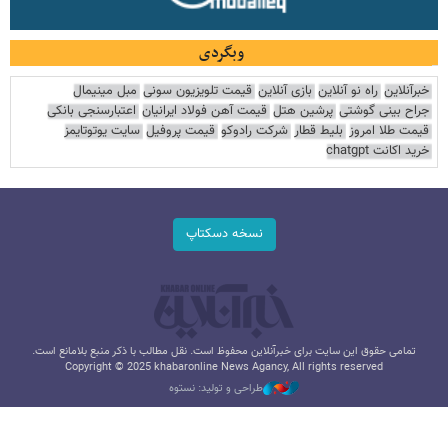
وبگردی
خبرآنلاین
راه نو آنلاین
بازی آنلاین
قیمت تلویزیون سونی
مبل مینیمال
جراح بینی گوشتی
پرشین هتل
قیمت آهن فولاد ایرانیان
اعتبارسنجی بانکی
قیمت طلا امروز
بلیط قطار
شرکت رادوکو
قیمت پروفیل
سایت یوتوتایمز
خرید اکانت chatgpt
نسخه دسکتاپ
تمامی حقوق این سایت برای خبرآنلاین محفوظ است. نقل مطالب با ذکر منبع بلامانع است.
Copyright © 2025 khabaronline News Agancy, All rights reserved
طراحی و تولید: نستوه