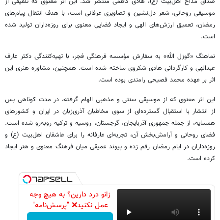
صدای مداح اهل‌بیت (ع)، هادی کاظمی منتشر شد. این اثر معنوی که تلفیقی از
موسیقی روحانی، شعر دل‌نشین و تصاویری عرفانی است، با هدف انتقال پیام‌های
رمضان، تعمیق ارزش‌های الهی و ایجاد فضایی معنوی برای روزه‌داران تولید شده
است.
نماهنگ «گوزل الله» به سفارش مؤسسه فرهنگی فجر، با تهیه‌کنندگی دکتر عارف
عبدالهی و کارگردانی هادی شکروی ساخته شده است. همچنین، مشاوره هنری این
اثر بر عهده محمد فصیحی رامندی بوده است.
این اثر معنوی که از موسیقی سنتی و مذهبی الهام گرفته، در مدت کوتاهی پس
از انتشار با استقبال گسترده‌ای از سوی مخاطبان آذری‌زبان در ایران و کشورهای
همسایه، از جمله جمهوری آذربایجان، گرجستان، روسیه و ترکیه روبه‌رو شده است.
فضای روحانی و آرامش‌بخش آن، تجربه‌ای عارفانه را برای عاشقان اهل‌بیت (ع) و
روزه‌داران در ایام رمضان رقم زده و پیوند عمیقی میان فرهنگ معنوی و هنر ایجاد
کرده است.
زانو درد دارین؟ به هیچ وجه
عمل نکنید❌ "پرسش‌نامه"