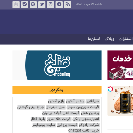
شنبه ۱۷ مرداد ۱۴۰۵
انتشارات
وبلاگ
استان‌ها
وبگردی
خبرآنلاین
راه نو آنلاین
بازی آنلاین
قیمت تلویزیون سونی
مبل مینیمال
جراح بینی گوشتی
پرشین هتل
قیمت آهن فولاد ایرانیان
اعتبارسنجی بانکی
قیمت طلا امروز
بلیط قطار
شرکت رادوکو
قیمت پروفیل
سایت یوتوتایمز
خرید اکانت chatgpt