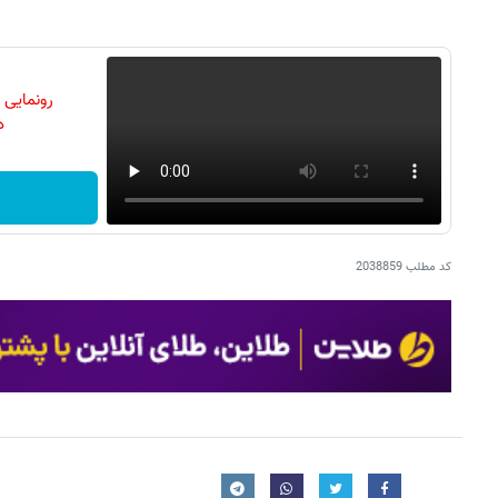
رونمایی
دن
کد مطلب
2038859