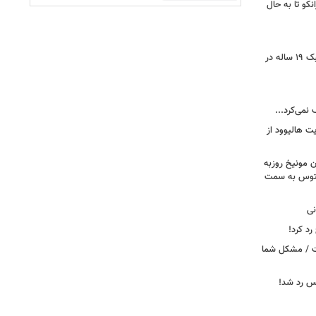
نکو تا به حال
رونمایی از خرید جدید پرسپولیس؛ هافبک ۱۹ ساله در
 نمی‌کرد...
ت هالیوود از
رن مونیخ روزبه
وونتوس به سمت
نی
د کرد!
ست / مشکل شما
یس رد شد!