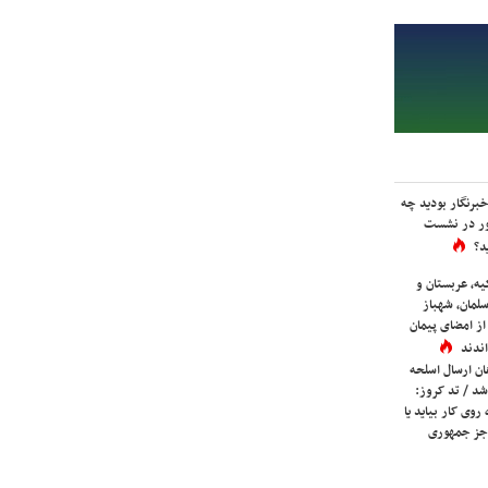
برنگار بودید چه
ور در نشست
د؟
یه، عربستان و
لمان، شهباز
ز امضای پیمان
ندند
ان ارسال اسلحه
شد / تد کروز:
روی کار بیاید یا
جز جمهوری