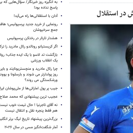
به انگیزه روز خبرنگار/ سؤال‌هایی که برا
پاسخ نداده بود!
ش در استقلال
آدان با استقلالی‌ها راه می‌آید!
جمع سرخپوشان
هشدار تارتار در رختکن پرسپولیس
اگر کریستیانو رونالدو رئال مادرید را ترک
بازگشت تد لاسو با یک ایده جذاب؛ روای
یک انقلاب ورزشی
چرا رئال مادرید و منچستریونایتد و بای
روز پولدارتر می شوند و بارسلونا و ی
ورشکستگی می روند؟
جیب پر پول اماراتی‌ها از ملی‌پوشان ایرا
عجیب ترین پیشنهادی که محمد صلاح ر
نه آقای تاجرنیا ! حال تیمت خوب نی
هم فقط پنجره نقل و انتقال نیست
بزرگ‌ترین پیشنهاد تاریخ لیگ برتر انگل
آمار شگفت‌انگیز مسی در سال ۲۰۲۶