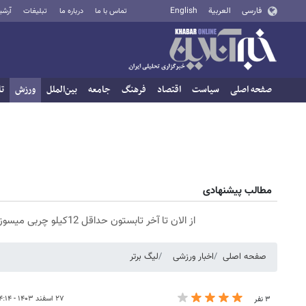
فارسی
العربية
English
تماس با ما
درباره ما
تبلیغات
آرشی
صفحه اصلی
سیاست
اقتصاد
فرهنگ
جامعه
بین‌الملل
ورزش
تا
مطالب پیشنهادی
از الان تا آخر تابستون حداقل 12کیلو چربی میسوزونی🧨
صفحه اصلی
اخبار ورزشی
لیگ برتر
۲۷ اسفند ۱۴۰۳ - ۱۴:۱۴
۳ نفر