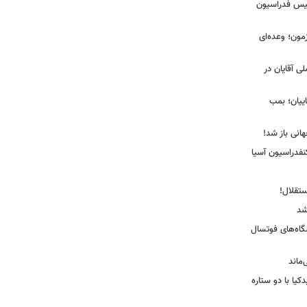
ئیس فدراسیون
مون؛ وعده‌ای
لی آقایان در
ییان؛ بمب
انی باز شد!
فدراسیون آسیا
ستقلال!
شد
شگاه‌های فوتسال
‌ماند
یا با دو ستاره