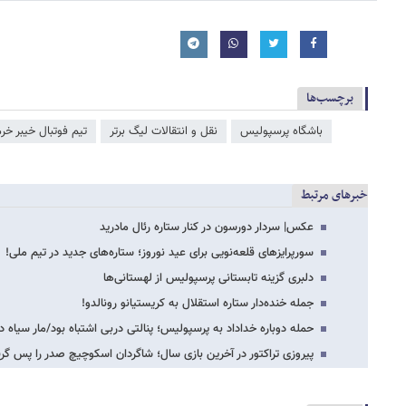
برچسب‌ها
باشگاه پرسپولیس
نقل و انتقالات لیگ برتر
تیم فوتبال خیبر خرم
خبرهای مرتبط
عکس| سردار دورسون در کنار ستاره رئال مادرید
سورپرایزهای قلعه‌نویی برای عید نوروز؛ ستاره‌های جدید در تیم ملی!
دلبری گزینه تابستانی پرسپولیس از لهستانی‌ها
جمله خنده‌دار ستاره استقلال به کریستیانو رونالدو!
حمله دوباره خداداد به پرسپولیس؛ پنالتی دربی اشتباه بود/مار سیاه دیده 
پیروزی تراکتور در آخرین بازی سال؛ شاگردان اسکوچیچ صدر را پس گرف