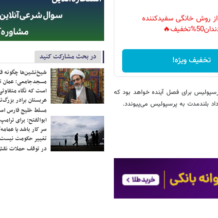
 از روش خانگی سفیدکننده
دان50%تخفیف🔥
در بحث مشارکت کنید
تخفیف ویژه!
شیخ‌نشین‌ها چگونه فک
مسجدجامعی: عمان تن
است که نگاه متفاوتی 
رسپولیس برای فصل آینده خواهد بود که
عربستان برادر بزرگ‌
مسلط خلیج فارس ا
ابوالفتح: برای ترامپ
سر کار باشد یا عمامه/
تغییر حکومت نیست/ 
در توقف حملات نقش