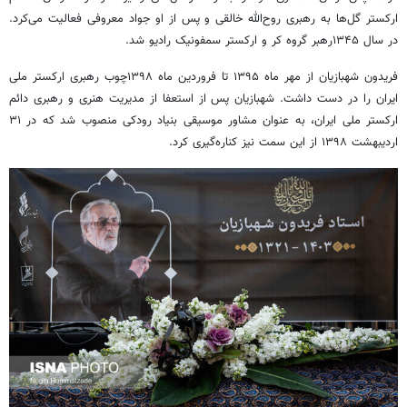
ارکستر گل‌ها به رهبری روح‌الله خالقی و پس از او جواد معروفی فعالیت می‌کرد.
در سال ۱۳۴۵رهبر گروه کر و ارکستر سمفونیک رادیو شد.
فریدون شهبازیان از مهر ماه ۱۳۹۵ تا فروردین ماه ۱۳۹۸چوب رهبری ارکستر ملی
ایران را در دست داشت. شهبازیان پس از استعفا از مدیریت هنری و رهبری دائم
ارکستر ملی ایران، به عنوان مشاور موسیقی بنیاد رودکی منصوب شد که در ۳۱
اردیبهشت ۱۳۹۸ از این سمت نیز کناره‌گیری کرد.