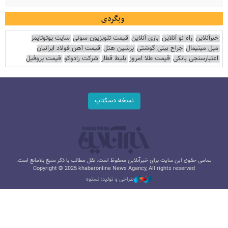
وبگردی
خبرآنلاین
راه نو آنلاین
بازی آنلاین
قیمت تلویزیون سونی
سایت یوتوتایمز
مبل مینیمال
جراح بینی گوشتی
پرشین هتل
قیمت آهن فولاد ایرانیان
اعتبارسنجی بانکی
قیمت طلا امروز
بلیط قطار
شرکت رادوکو
قیمت پروفیل
نسخه دسکتاپ
تمامی حقوق این سایت برای خبرآنلاین محفوظ است. نقل مطالب با ذکر منبع بلامانع است.
Copyright © 2025 khabaronline News Agancy, All rights reserved
طراحی و تولید: نستوه