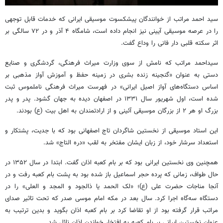
سید احمد مراتب از خوانندگان پیشکسوت موسیقی ایرانی که خدمات قابل توجهی
را در عرصه موسیقی آیینی نیز انجام داده است، شامگاه ۴ آذر و در ۷۲ سالگی بر
اثر سکته قلبی دار فانی را وداع گفت.
سیداحمد مراتب که نامش از سوی وزارت میراث فرهنگی، گردشگری و صنایع
دستی به عنوان «گنجینه زنده بشری در زمینه حفظ و آموزش آواز مذهبی بر
اساس دستگاه‌های آواز اصیل ایرانی» در فهرست میراث فرهنگی ناملموس ثبت
شده است، اول شهریور سال ۱۳۳۱ در اصفهان دیده به جهان گشود. پدر و پدر
بزرگ او هر ۲ از بزرگان موسیقی آئینی و از ارادتمندان به اهل بیت (ع) بودند.
این استاد موسیقی از نخستین شاگردان تاج اصفهانی بود که با جدیت، پشتکار و
استعداد سرشار خود، از زبان ایشان مفتخر به لقب «دره التاج» شد.
همچنین وی نخستین ایرانی بود که بر بام کعبه اذان گفت. ابتدا در سال ۱۳۵۲ در
حال طواف، زمانی که پرده حجر اسماعیل باز شده بود به پشت بام کعبه رفت و در
آنجا مناجات حضرت علی (ع)؛ «لک الحمد یا ذالجود و المجد و العلی» را در
دستگاه سه‌گاه اجرا کرد. سال بعد در مکه امام موسی صدر که تحت تاثیر صدای
مراتب قرار گرفته بود از او تقاضا کرد بر بام کعبه اذان بگوید و بدین ترتیب به
عنوان نخستین ایرانی بر بام کعبه به افتخار خواندن اذان نائل شد.