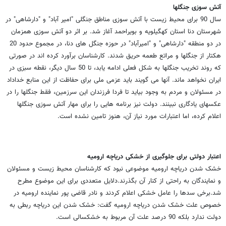
آتش سوزی جنگلها
سال 90 برای محیط زیست با آتش سوزی مناطق جنگلی "امیر آباد" و "دارشاهی" در
شهرستان دنا استان کهگیلویه و بویراحمد آغاز شد. بر اثر دو آتش سوزی همزمان
در دو منطقه "دارشاهی" و "امیرآباد" در حوزه جنگل های دنا، در مجموع حدود 20
هکتار از جنگلها و مراتع طعمه حریق شدند. کارشناسان برآورد کرده اند در صورتی
که روند تخریب جنگلها به شکل فعلی ادامه یابد، تا 50 سال دیگر، نقطه سبزی در
ایران نخواهد ماند. آنها می گویند باید عزمی ملی برای حفاظت از این منابع خداداد
در مسئولان و مردم به وجود بیاید تا فردا فرزندان این سرزمین، فقط جنگلها را در
عکسهای یادگاری نبینند. دولت نیز برنامه هایی را برای مهار آتش سوزی جنگلها
اعلام کرده، اما اعتبارات مورد نیاز آن، هنوز تامین نشده است.
اعتبار دولتی برای جلوگیری از خشکی دریاچه ارومیه
خشک شدن دریاچه ارومیه موضوعی نبود که کارشناسان محیط زیست و مسئولان
و نمایندگان به راحتی از کنار آن بگذرند.دلایل متعددی برای این موضوع مطرح
شد.برخی سدها را عامل خشکی اعلام کردند و نادر قاضی پور نماینده ارومیه در
خصوص علت خشک شدن دریاچه ارومیه گفت: خشک شدن این دریاچه ربطی به
دولت ندارد بلکه 90 درصد علت آن مربوط به خشکسالی است.