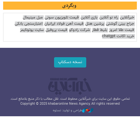
وبگردی
خبرآنلاین
راه نو آنلاین
بازی آنلاین
قیمت تلویزیون سونی
مبل مینیمال
جراح بینی گوشتی
پرشین هتل
قیمت آهن فولاد ایرانیان
اعتبارسنجی بانکی
قیمت طلا امروز
بلیط قطار
شرکت رادوکو
قیمت پروفیل
سایت یوتوتایمز
خرید اکانت chatgpt
نسخه دسکتاپ
تمامی حقوق این سایت برای خبرآنلاین محفوظ است. نقل مطالب با ذکر منبع بلامانع است.
Copyright © 2025 khabaronline News Agancy, All rights reserved
طراحی و تولید: نستوه