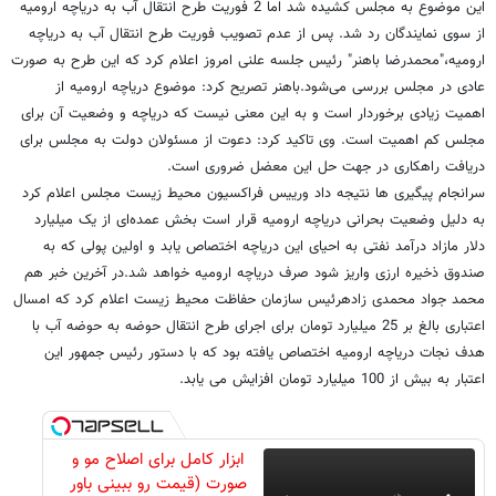
این موضوع به مجلس کشیده شد اما 2 فوریت طرح انتقال آب به دریاچه ارومیه
از سوی نمایندگان رد شد. پس از عدم تصویب فوریت طرح انتقال آب به دریاچه
ارومیه،"محمدرضا باهنر" رئیس جلسه علنی امروز اعلام کرد که این طرح به صورت
عادی در مجلس بررسی می‌شود.باهنر تصریح کرد: موضوع دریاچه ارومیه از
اهمیت زیادی برخوردار است و به این معنی نیست که دریاچه و وضعیت آن برای
مجلس کم اهمیت است. وی تاکید کرد: دعوت از مسئولان دولت به مجلس برای
دریافت راهکاری در جهت حل این معضل ضروری است.
سرانجام پیگیری ها نتیجه داد ورییس فراکسیون محیط زیست مجلس اعلام کرد
به دلیل وضعیت بحرانی دریاچه ارومیه قرار است بخش عمده‌ای از یک میلیارد
دلار مازاد درآمد نفتی به احیای این دریاچه اختصاص یابد و اولین پولی که به
صندوق ذخیره ارزی واریز شود صرف دریاچه ارومیه خواهد شد.در آخرین خبر هم
محمد جواد محمدی زادهرئیس سازمان حفاظت محیط زیست اعلام کرد که امسال
اعتباری بالغ بر 25 میلیارد تومان برای اجرای طرح انتقال حوضه به حوضه آب با
هدف نجات دریاچه ارومیه اختصاص یافته بود که با دستور رئیس جمهور این
اعتبار به بیش از 100 میلیارد تومان افزایش می یابد.
ابزار کامل برای اصلاح مو و
صورت (قیمت رو ببینی باور