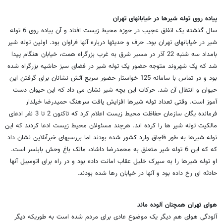
پیاده روی توله شیرها در خیابانهای تهران
سال گذشته یک اتفاق عجیب در حوزه محیط زیست افتاد و آن پیاده روی 6 توله
شیر در خیابانهای تهران بود. حرف و حدیثها درباره آنها فراوان بود. اولین توله شیر
بامداد سه شنبه 22 آذر در مسیر شرق به غرب بزرگراه همت، خیابان هنگام پیدا
شد که یک شهروند متوجه حضور یک توله شیر در فضای سبز حاشیه بزرگراه شده
بود و در تماس با سامانه 125 خواستار حضور سریع آتش نشانان برای گرفتن این
حیوان و انتقال آن شد. حرکات این بچه شیر نشان می داد که این حیوان دست
آموز است. وقتی تعداد توله شیرها افزایش یافت سرهنگ حمیدرضا خیلدار
فرمانده یگان سازمان حفاظت محیط زیست اعلام کرد که تاکنون 2 تا 3 نفر ادعای
مالکیت توله شیر ها را کرده اند. هرچند مسئولان محیط زیست ادعا کردند که این
توله شیرها به طور قاچاق وارد کشور شده بودند اما بررسیهای خبرآنلاین نشان داد
که که این 6 توله شیر متعلق به محمدرضا داشاد، مالک باغ وحش بابلسر است.
او توله شیرها را به سیرک خلیل عقاب امانت داده بود و در راه برای اتومبیل آنها
حادثه ای رخ داده بود و آنها در خیابان رها شده بودند.
هوای تهران همچنان آلوده ماند
آلودگی هوای هم دیگر یک موضوع عادی برای مردم شده است به طوریکه دیگر