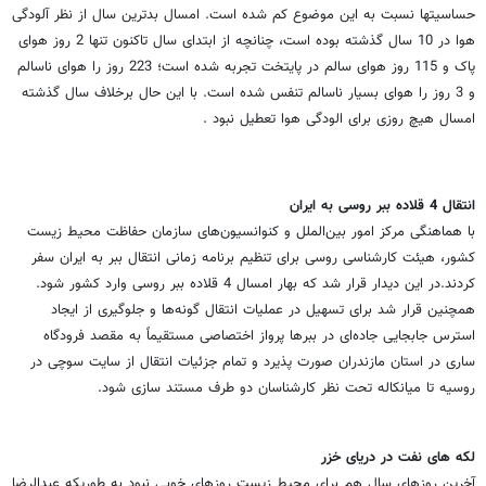
حساسیتها نسبت به این موضوع کم شده است. امسال بدترین سال از نظر آلودگی
هوا در 10 سال گذشته بوده است، چنانچه از ابتدای سال تاکنون تنها 2 روز هوای
پاک و 115 روز هوای سالم در پایتخت تجربه شده است؛ 223 روز را هوای ناسالم
و 3 روز را هوای بسیار ناسالم تنفس شده است. با این حال برخلاف سال گذشته
امسال هیچ روزی برای الودگی هوا تعطیل نبود .
انتقال 4 قلاده ببر روسی به ایران
با هماهنگی مرکز امور بین‌الملل و کنوانسیون‌های سازمان حفاظت محیط زیست
کشور، هیئت کارشناسی روسی برای تنظیم برنامه زمانی انتقال ببر به ایران سفر
کردند.در این دیدار قرار شد که بهار امسال 4 قلاده ببر روسی وارد کشور شود.
همچنین قرار شد برای تسهیل در عملیات انتقال گونه‌ها و جلوگیری از ایجاد
استرس جابجایی جاده‌ای در ببرها پرواز اختصاصی مستقیماً به مقصد فرودگاه
ساری در استان مازندران صورت پذیرد و تمام جزئیات انتقال از سایت سوچی در
روسیه تا میانکاله تحت نظر کارشناسان دو طرف مستند سازی شود.
لکه های نفت در دریای خزر
آخرین روزهای سال هم برای محیط زیست روزهای خوبی نبود به طوریکه عبدالرضا