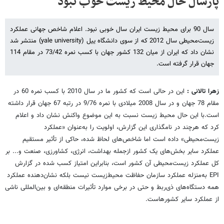
پارسال حال محیط زیست خوب نبود
سال 90 برای محیط زیست ایران سال خوبی نبود. اعلام شاخص جهانی عملکرد
زیست‌محیطی سال 2012 که از سوی دانشگاه ییل (yale university) منتشر شد
نشان داد که ایران از میان 132 کشور جهان با کسب نمره 73/42 در مقام 114
جهان قرار گرفته است.
زهرا تالانی :
این در حالی است که کشور ما در سال 2010 با کسب نمره 60 در
مقام 78 جهان و در سال 2008 میلادی با نمره 9/76 در رتبه 67 جهان قرار داشته
است.با این حال محیط زیست نسبت به این موضوع واکنش نشان داد و اعلام
کرد که هرچند در نامگذاری این گزارش، اولویت را به‌عنوان «عملکرد
زیست‌محیطی» داده است اما شاخص‌های لحاظ شده، حاکی از تأثیر مستقیم
عملکرد سایر بخش‌های یک کشور ازجمله بهداشت، انرژی، کشاورزی، صنعت و... بر
کل عملکرد زیست‌محیطی آن کشور است، بنابراین امتیاز کسب شده در گزارش
EPI به‌منزله عملکرد سازمان حفاظت محیط‌زیست نیست بلکه نشان‌دهنده عملکرد
همه دستگاه‌های ذی‌ربط و حتی در برخی موارد تأثیرات منطقه‌ای و بین‌المللی ناشی
از عملکرد سایر کشورهاست.