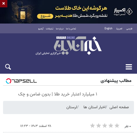
×
فارسی
العربية
English
تماس با ما
درباره ما
تبلیغات
آرشیو
جمعه ۱۶ مرداد ۱۴۰۵
مطالب پیشنهادی
۱ میلیارد اعتبار خرید طلا | بدون ضامن و چک
صفحه اصلی
اخبار استان ها
لرستان
۲۸ اسفند ۱۴۰۳ - ۱۶:۲۳
۰ نفر