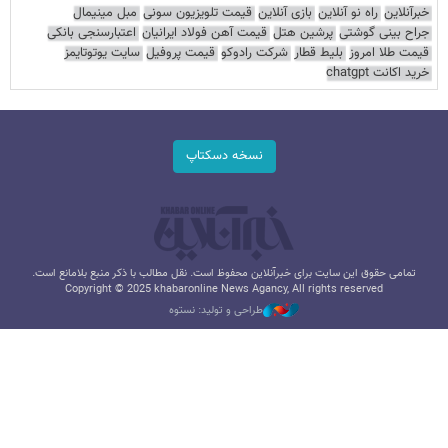
خبرآنلاین
راه نو آنلاین
بازی آنلاین
قیمت تلویزیون سونی
مبل مینیمال
جراح بینی گوشتی
پرشین هتل
قیمت آهن فولاد ایرانیان
اعتبارسنجی بانکی
قیمت طلا امروز
بلیط قطار
شرکت رادوکو
قیمت پروفیل
سایت یوتوتایمز
خرید اکانت chatgpt
نسخه دسکتاپ
تمامی حقوق این سایت برای خبرآنلاین محفوظ است. نقل مطالب با ذکر منبع بلامانع است.
Copyright © 2025 khabaronline News Agancy, All rights reserved
طراحی و تولید: نستوه