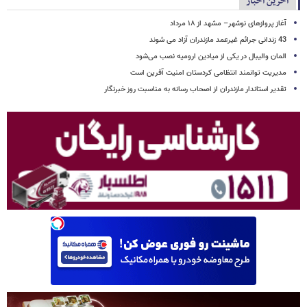
آخرین اخبار
آغاز پروازهای نوشهر– مشهد از ۱۸ مرداد
43 زندانی جرائم غیرعمد مازندران آزاد می شوند
المان والیبال در یکی از میادین ارومیه نصب می‌شود
مدیریت توانمند انتظامی کردستان امنیت آفرین است
تقدیر استاندار مازندران از اصحاب رسانه به مناسبت روز خبرنگار