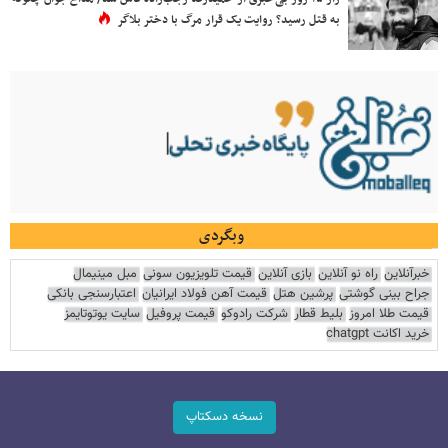
به قتل رسید؟ روایت یک قرار مرگ با دختر بلاگر
وبگردی
خبرآنلاین
راه نو آنلاین
بازی آنلاین
قیمت تلویزیون سونی
مبل مینیمال
جراح بینی گوشتی
پرشین هتل
قیمت آهن فولاد ایرانیان
اعتبارسنجی بانکی
قیمت طلا امروز
بلیط قطار
شرکت رادوکو
قیمت پروفیل
سایت یوتوتایمز
خرید اکانت chatgpt
نسخه دسکتاپ