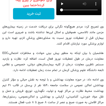
برای جلوگیری از پیری پیدا
کرده!حتما ببین
ثبت خرید
وی تصریح کرد: مردم هیچ‌گونه نگرانی برای دریافت خدمت در زمینه بیماری‌های
مزمن مانند تالاسمی، هموفیلی و امثال این‌ها نداشته باشند و ضروری است این
بیماران قبل از تعطیلات نوروز نسبت به مشاوره‌های پزشکیِ لازم، تهیه دارو و
لوازم پزشکی مورد نیازشان اقدام کنند.
هاشمیان با بیان اینکه به منظور پیش بینی حوادث و مخاطرات احتمالی،EOC
معاونت درمان در طول تعطیلات نوروز فعال است، اضافه کرد: نظارت و بازدید
مستمر ناظرین معاونت درمان از کلیه بیمارستان‌های دولتی، خصوصی و نظامی
تابعه دانشگاه علوم پزشکی کرمان در تمام مدت زمان تعطیلات ادامه دارد.
وی ادامه داد: در حوزه معاونت بهداشتی و با توجه به نقش حیاتی و مؤثر کنترل
بهداشتی اماکن عمومی در سلامت جامعه ،۱۵۴ نفر از پرسنل در قالب ۴۱ تیم
بهداشت محیط نظارت بر مراکز تهیه و تولید، نگهداری‌، توزیع‌، فروش و حمل و
نقل مواد خوردنی‌، آشامیدنی‌، آرایشی و بهداشتی و اماکن‌عمومی‌، رستوران‌ها،
مراکز اقامتی به صورت صبح و عصر از ساعت ۸ صبح تا ۸ شب فعال هستند.