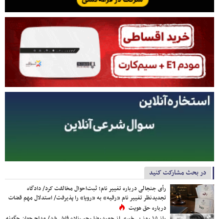
در بحث مشارکت کنید
رأی جنجالی درباره تغییر نام؛ ثبت‌احوال مخالفت کرد/ دادگاه
تجدیدنظر تغییر نام «رقیه» به «رویا» را پذیرفت/ استدلال مهم قضات
درباره حق هویت
راز ۱۵ روز بی‌خبری از حمیدرضا رجب‌زاده فاش شد/ مداح جوان چگونه