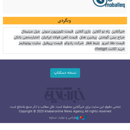
وبگردی
خبرآنلاین
راه نو آنلاین
بازی آنلاین
قیمت تلویزیون سونی
مبل مینیمال
جراح بینی گوشتی
پرشین هتل
قیمت آهن فولاد ایرانیان
اعتبارسنجی بانکی
قیمت طلا امروز
بلیط قطار
شرکت رادوکو
قیمت پروفیل
سایت یوتوتایمز
خرید اکانت chatgpt
نسخه دسکتاپ
تمامی حقوق این سایت برای خبرآنلاین محفوظ است. نقل مطالب با ذکر منبع بلامانع است.
Copyright © 2025 khabaronline News Agancy, All rights reserved
طراحی و تولید: نستوه