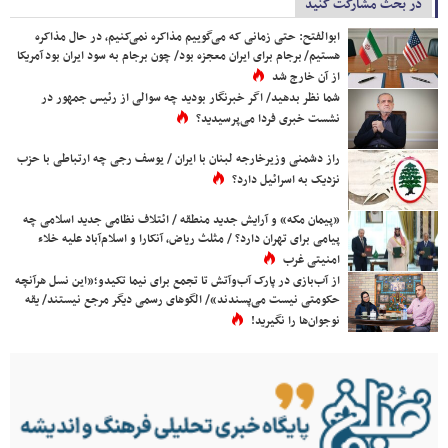
در بحث مشارکت کنید
ابوالفتح: حتی زمانی که می‌گوییم مذاکره نمی‌کنیم، در حال مذاکره
هستیم/ برجام برای ایران معجزه بود/ چون برجام به سود ایران بود آمریکا
از آن خارج شد
شما نظر بدهید/ اگر خبرنگار بودید چه سوالی از رئیس جمهور در
نشست خبری فردا می‌پرسیدید؟
راز دشمنی وزیرخارجه لبنان با ایران / یوسف رجی چه ارتباطی با حزب
نزدیک به اسرائیل دارد؟
«پیمان مکه» و آرایش جدید منطقه / ائتلاف نظامی جدید اسلامی چه
پیامی برای تهران دارد؟ / مثلث ریاض، آنکارا و اسلام‌آباد علیه خلاء
امنیتی غرب
از آب‌بازی در پارک آب‌وآتش تا تجمع برای نیما تکیدو؛«این نسل هرآنچه
حکومتی نیست می‌پسندند»/ الگوهای رسمی دیگر مرجع نیستند/ یقه
نوجوان‌ها را نگیرید!