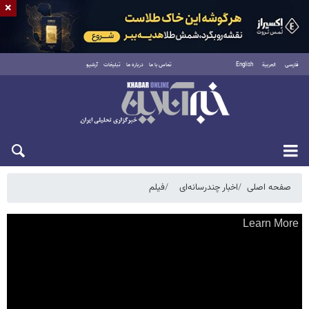
×
فارسی
العربية
English
تماس با ما
درباره ما
تبلیغات
آرشیو
یکشنبه ۱۸ مرداد ۱۴۰۵
صفحه اصلی
اخبار چندرسانه‌ای
فیلم