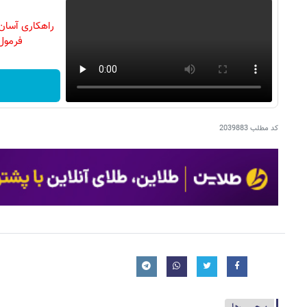
راهکاری آسان 
فرمول
کد مطلب
2039883