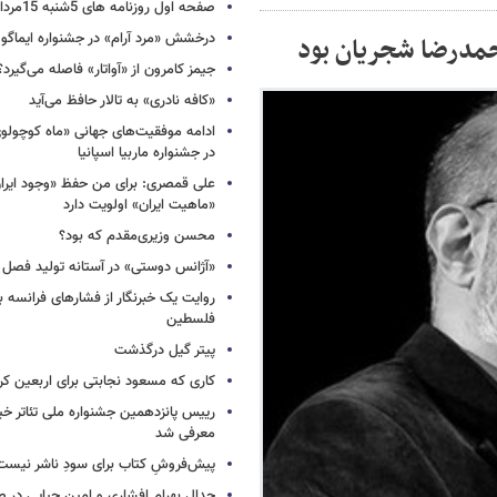
صفحه اول روزنامه های 5شنبه 15مرداد 1405
درخشش «مرد آرام» در جشنواره ایماگو ا
حمدرضا شجریان بود
جیمز کامرون از «آواتار» فاصله می‌گیرد؟
«کافه نادری» به تالار حافظ می‌آید
ادامه موفقیت‌های جهانی «ماه کوچول
در جشنواره ماربیا اسپانیا
علی قمصری: برای من حفظ «وجود ایران»
«ماهیت ایران» اولویت دارد
محسن وزیری‌مقدم که بود؟
«آژانس دوستی» در آستانه تولید فصل 
روایت یک خبرنگار از فشارهای فرانسه 
فلسطین
پیتر گیل درگذشت
کاری که مسعود نجابتی برای اربعین ک
رییس پانزدهمین جشنواره ملی تئاتر خی
معرفی شد
پیش‌فروشِ کتاب برای سودِ ناشر نیست،
جدال بهرام افشاری و امین حیایی در 