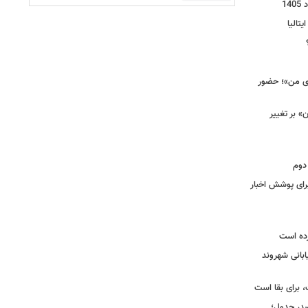
یتالیا
وی من»؛ حضور
 بر تغییر
دوم
برای پوشش اخبار
رده است
ابانی شهروند
 برای بقا است
صدر جدول؛