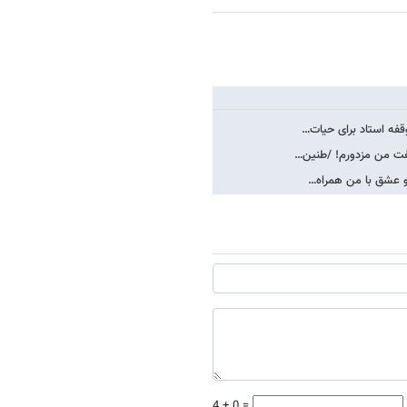
وقفه استاد برای حیات…
گفت من مزدورم! /طنین…
4 + 0 =