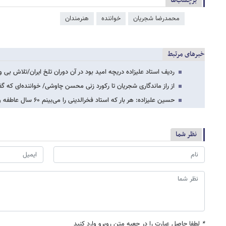
برچسب‌ها
محمدرضا شجریان
خواننده
هنرمندان
خبرهای مرتبط
ردیف استاد علیزاده دریچه امید بود در آن دوران تلخ ایران/تلاش بی 
از راز ماندگاری شجریان تا رکورد زنی محسن چاوشی/ خواننده‌ای که 
حسین علیزاده: هر بار که استاد فخرالدینی را می‌بینم ۶۰ سال عاطفه و عشق با من همراه…
نظر شما
*
لطفا حاصل عبارت را در جعبه متن روبرو وارد کنید