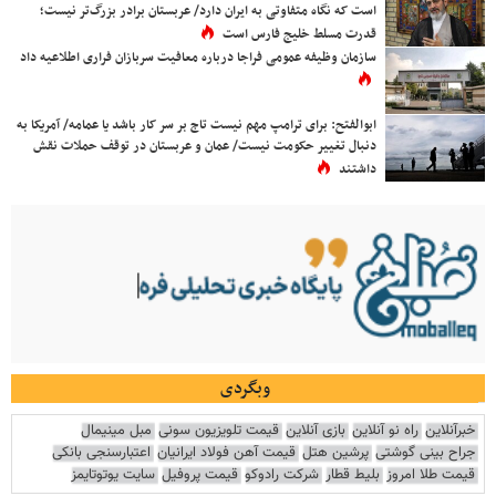
است که نگاه متفاوتی به ایران دارد/ عربستان برادر بزرگ‌تر نیست؛
قدرت مسلط خلیج فارس است
سازمان وظیفه عمومی فراجا درباره معافیت سربازان فراری اطلاعیه داد
ابوالفتح: برای ترامپ مهم نیست تاج بر سر کار باشد یا عمامه/ آمریکا به
دنبال تغییر حکومت نیست/ عمان و عربستان در توقف حملات نقش
داشتند
وبگردی
خبرآنلاین
راه نو آنلاین
بازی آنلاین
قیمت تلویزیون سونی
مبل مینیمال
جراح بینی گوشتی
پرشین هتل
قیمت آهن فولاد ایرانیان
اعتبارسنجی بانکی
قیمت طلا امروز
بلیط قطار
شرکت رادوکو
قیمت پروفیل
سایت یوتوتایمز