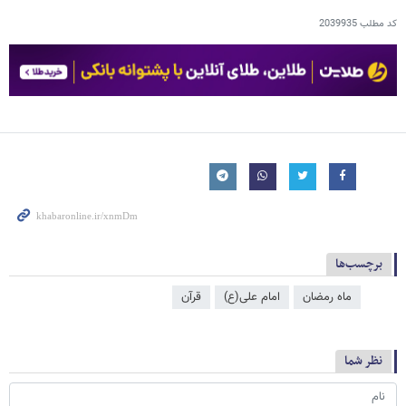
کد مطلب
2039935
برچسب‌ها
ماه رمضان
امام علی(ع)
قرآن
نظر شما