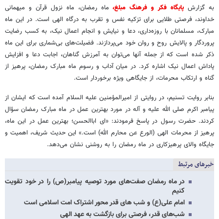
به گزارش
پایگاه فکر و فرهنگ مبلغ،
ماه رمضان، ماه نزول قرآن و میهمانی
خداوند، فرصتی طلایی برای تزکیه نفس و تقرب به درگاه الهی است. در این ماه
مبارک، مسلمانان با روزه‌داری، دعا و نیایش و انجام اعمال نیک، به کسب رضایت
پروردگار و پالایش روح و روان خود می‌پردازند. فضیلت‌های بی‌شماری برای این ماه
ذکر شده است که از جمله آنها می‌توان به آمرزش گناهان، اجابت دعا و افزایش
پاداش اعمال نیک اشاره کرد. در میان آداب و رسوم ماه مبارک رمضان، پرهیز از
گناه و ارتکاب محرمات، از جایگاهی ویژه برخوردار است.
بنابر روایت تسنیم، در روایتی از امیرالمؤمنین علیه السلام آمده است که ایشان از
پیامبر اکرم صلی الله علیه و آله در مورد بهترین عمل در ماه مبارک رمضان سؤال
کردند. حضرت رسول در پاسخ فرمودند: «ای اباالحسن؛ بهترین عمل در این ماه،
پرهیز از محرمات الهی (الورع عن محارم الله) است.» این حدیث شریف، اهمیت و
جایگاه والای پرهیزکاری در ماه رمضان را به روشنی نشان می‌دهد.
خبرهای مرتبط
در ماه رمضان صفت‌های مورد توصیه پیامبر(ص) را در خود تقویت
کنیم
امام علی(ع) و شب های قدر محور اشتراک امت اسلامی است
شب‌های قدر، فرصتی برای بازگشت به عهد الهی