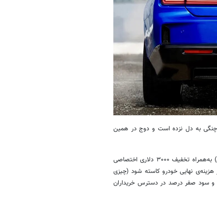
ی چنگی به دل نزده است و دوج در همین
تمامی مدل‌های چارجر دایتونا ۲۰۲۴ با تخفیف ۷۵۰۰ دلاری (طرح ویژه‌ی دولتی) به‌همراه تخفیف ۳۰۰۰ دلاری اختصاصی
 دلاری دیگر به فروش می‌رسند تا در نهایت ۱۲٬۵۰۰ دلار از هزینه‌ی نهایی خودرو کاسته شود (چیزی
رد تومان). دوج می‌گوید چارجر دایتونا برقی با اقساط ۷۲ ماهه و سود صفر درصد در دسترس خریداران