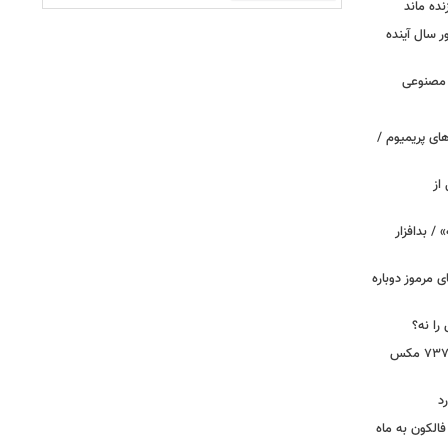
نده ماند
سال آینده
 مصنوعی
ای پریمیوم /
از
 / بدافزار
ی مرموز دوباره
را نه؟
دستور بازرسی فوری هواپیمای بوئینگ ۷۳۷ مکس
د
الکون به ماه