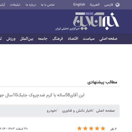
فارسی
العربية
English
تماس با ما
درباره ما
تبلیغات
آرشی
صفحه اصلی
سیاست
اقتصاد
فرهنگ
جامعه
بین‌الملل
ورزش
تا
مطالب پیشنهادی
این آقای58ساله با کرم ضدچروک جلبک10سال جوان شد(سفارش با تخفیف)
صفحه اصلی
اخبار دانش و فناوری
خودرو
۳۰ اسفند ۱۴۰۳ - ۱۸:۱۴
۲ نفر