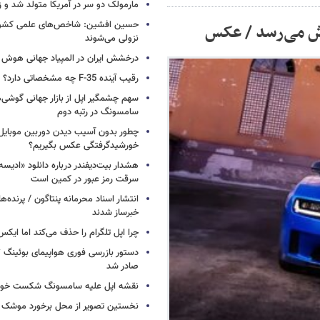
مارمولک دو سر در آمریکا متولد شد و ز
حسین افشین: شاخص‌های علمی کشور 
نزولی می‌شوند
درخشش ایران در المپیاد جهانی هوش
رقیب آینده F-35 چه مشخصاتی دارد؟
سهم چشمگیر اپل از بازار جهانی گوشی‌ه
سامسونگ در رتبه دوم
چطور بدون آسیب دیدن دوربین موبایل 
خورشیدگرفتگی عکس بگیریم؟
هشدار بیت‌دیفندر درباره دانلود «ادیسه»
سرقت رمز عبور در کمین است
انتشار اسناد محرمانه پنتاگون / پرنده‌ها
خبرساز شدند
چرا اپل تلگرام را حذف می‌کند اما ایکس 
صادر شد
نقشه اپل علیه سامسونگ شکست خور
نخستین تصویر از محل برخورد موشک ف