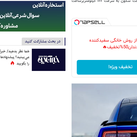
مدل قدرتمندتر این خودرو با توان ۶۷۰ اسب بخار می‌تواند در ۳٫۳ ثانیه از حالت سکون به سرعت ۱۰۰ کیلومتربرساعت
 از روش خانگی سفیدکننده
در بحث مشارکت کنید
دان50%تخفیف🔥
شما نظر بدهید/ خبرآن
می‌بینید؟ پیشنهادها 
را بگویید
تخفیف ویژه!