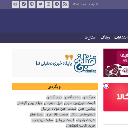
شنبه ۱۷ مرداد ۱۴۰۵
انتشارات
وبلاگ
استان‌ها
وبگردی
خبرآنلاین
راه نو آنلاین
بازی آنلاین
قیمت تلویزیون سونی
مبل مینیمال
جراح بینی گوشتی
پرشین هتل
قیمت آهن فولاد ایرانیان
اعتبارسنجی بانکی
قیمت طلا امروز
بلیط قطار
شرکت رادوکو
قیمت پروفیل
سایت یوتوتایمز
خرید اکانت chatgpt