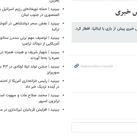
بحرین
نس خبری
ببینید | حمله توپخانه‌ای رژیم اسرائیل
المنصوری در جنوب لبنان
ببینید | بغض سحر دولتشاهی در آغو
بری پیش از بازی با ایتالیا، افطار کرد.
ترکید
ببینید | توصیف مهم برنی سندرز سناتور 
آمریکایی از دونالد ترامپ
ببینید | شهباز شریف و هیئت همراه د
عمره را به‌جا آوردند
ببینید
سورپرایز
ببینید | رئیس خزانه‌داری آمریکا از احتما
در آینده نزدیک خبر داد
ببینید | محمد صلاح مات و مبهوت استق
ترابزون اسپور
ببینید | افزایش قربانیان تیراندازی در م