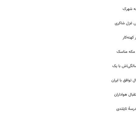
 به شهرک
ش غزل شاکری
کهنه‌کار
ر مکه مناسک
 | جشن تولد لیلا اوتادی در ۴۳ سالگی‌اش با یک
ل توافق با ایران
بال هواداران
درسۀ تایلندی