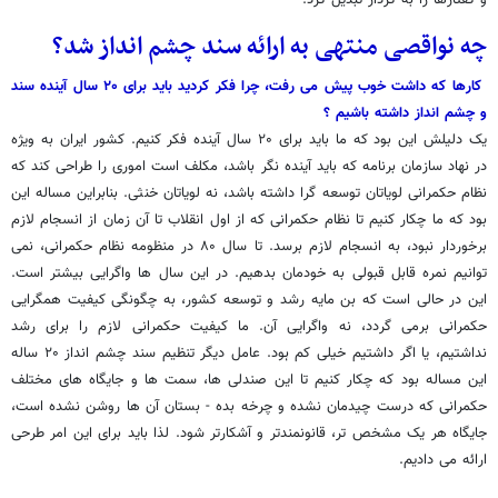
و گفتارها را به کردار تبدیل کرد.
چه نواقصی منتهی به ارائه سند چشم انداز شد؟
کارها که داشت خوب پیش می رفت، چرا فکر کردید باید برای ۲۰ سال آینده سند
و چشم انداز داشته باشیم ؟
یک دلیلش این بود که ما باید برای ۲۰ سال آینده فکر کنیم. کشور ایران به ویژه
در نهاد سازمان برنامه که باید آینده نگر باشد، مکلف است اموری را طراحی کند که
نظام حکمرانی لویاتان توسعه گرا داشته باشد، نه لویاتان خنثی. بنابراین مساله این
بود که ما چکار کنیم تا نظام حکمرانی که از اول انقلاب تا آن زمان از انسجام لازم
برخوردار نبود، به انسجام لازم برسد. تا سال ۸۰ در منظومه نظام حکمرانی، نمی
توانیم نمره قابل قبولی به خودمان بدهیم. در این سال ها واگرایی بیشتر است.
این در حالی است که بن مایه رشد و توسعه کشور، به چگونگی کیفیت همگرایی
حکمرانی برمی گردد، نه واگرایی آن. ما کیفیت حکمرانی لازم را برای رشد
نداشتیم، یا اگر داشتیم خیلی کم ہود. عامل دیگر تنظیم سند چشم انداز ۲۰ ساله
این مساله بود که چکار کنیم تا این صندلی ها، سمت ها و جایگاه های مختلف
حکمرانی که درست چیدمان نشده و چرخه بده - بستان آن ها روشن نشده است،
جایگاه هر یک مشخص تر، قانونمندتر و آشکارتر شود. لذا باید برای این امر طرحی
ارائه می دادیم.