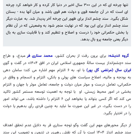
تنها چرخه ای که در این ۳۰۰ سال اخیر در دنیا کار کرده و کار خواهد کرد چرخه
ای است که در آن جامعه قوی و دولت هم قوی باشد و میان آنها بده - بستان
شکل بگیرد. سند چشم انداز برای ظهور این چرخه آخر پدیدار شد. به عبارت دیگر
سند چشم انداز برای این بود که در نهایت منجر شود به وضعیتی که در آن نظام
یا بخش حکمرانی خود را درست و اصلاح و تنظیم کند و با قابلیت سازی به بال
دیگر یعنی جامعه پرو بال بدهد.
گروه اندیشه:
برای برون رفت از بحران کشور،
محمد ستاری فر
مبدع، و طراح
سند «چشم‌انداز بیست سالهٔ جمهوری اسلامی ایران در افق ۱۴۰۴» در گفت و گوی
ایران سال (مرتضی گل پور)
با او، به ۶ التزام مهم اشاره می کند؛ سامان دهی
به بودجه و مالیه، اصلاح سیاست های پولی و بانکی، التزام و انسجام و وفاق در
حکمرانی، تعامل درست و موثر میان دولت و جامعه، تعامل موثر با جهان و التزام
بخشی در امور محیط زیستی. او با توجه به اهمیت توسعه مستمر کشور تاکید
می کند که اگر کسی بتواند یا بخواهد این ۶ التزام را داشته باشد، می تواند امور
را در دست بگیرد، در غیر این صورت ما نباید به چنین فردی رأی بدهیم یا دولت
را در اختیار بگیرد.
از دیگر محورهای مهم این گفت وگو توجه ستاری فر به دلایل عدم تحقق اهداف
سند چشم انداز ۱۴۰۴ است با آن که نقش رهبری در تدوین و تصویب این سند