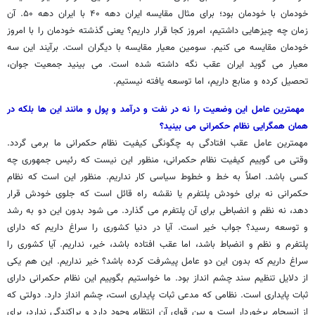
خودمان با خودمان بود؛ برای مثال مقایسه ایران دهه ۴۰ با ایران دهه ۵۰. آن
زمان چه چیزهایی داشتیم، امروز کجا قرار داریم؟ یعنی گذشته خودمان را با امروز
خودمان مقایسه می کنیم. سومین معیار مقایسه با دیگران است. برآیند این سه
معیار می گوید ایران عقب نگه داشته شده است. می بینید جمعیت جوان،
تحصیل کرده و منابع داریم، اما توسعه یافته نیستیم.
مهمترین عامل این وضعیت را نه در نفت و درآمد و پول و مانند این ها بلکه در
همان همگرایی نظام حکمرانی می بینید؟
مهمترین عامل عقب افتادگی به چگونگی کیفیت نظام حکمرانی ما برمی گردد.
وقتی می گوییم کیفیت نظام حکمرانی، منظور این نیست که رئیس جمهوری چه
کسی باشد. اصلاً به خط و خطوط سیاسی کار نداریم. منظور این است که نظام
حکمرانی نه برای خودش پلتفرم یا نقشه راه قائل است که جلوی خودش قرار
دهد، نه نظم و انضباطی برای آن پلتفرم می گذارد. می شود بدون این دو به رشد
و توسعه رسید؟ جواب خیر است. آیا در دنیا کشوری را سراغ داریم که دارای
پلتفرم و نظم و انضباط باشد، اما عقب افتاده باشد، خیر، نداریم. آیا کشوری را
سراغ داریم که بدون این دو عامل پیشرفت کرده باشد؟ خیر نداریم. این هم یکی
از دلایل تنظیم سند چشم انداز بود. ما خواستیم بگوییم این نظام حکمرانی دارای
ثبات پایداری است. نظامی که مدعی ثبات پایداری است، چشم انداز دارد. دولتی که
از انسجام برخوردار است و بین قوای آن انتظام وجود دارد و پراکندگی ندارد، برای