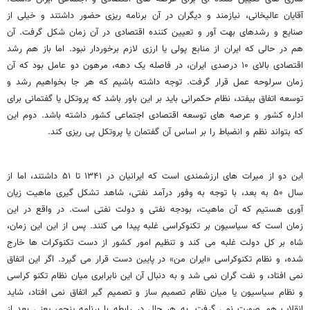
آقایان عالیخانی، نیازمند و دیگران در آن برنامه ریزی حضور داشتند و خیلی از
صنایع و رشدهای بهت آور و تعیین کننده اقتصادی در آن زمان شکل گرفت. آن
هم در حالی که ایران از منابع پولی یا ارزی لازم برخوردار نبود. اما باز هم رشد
اقتصادی بالای ۱۰ درصدی ایران، در فاصله یک دهه، مرهون دو عامل بود که آن
زمان سرلوحه عمل قرار گرفت. توجه داشته باشیم که هر جا بخواهیم رشد و
توسعه اتفاق بیفتد، نظام حکمرانی باید بر این باور باشد که پروتکل یا گفتمانی برای
اداره کشور و عرصه های توسعه اقتصادی اجتماعی کشور داشته باشد. دوم این
که بتواند نظم و انضباط را بر اساس آن گفتمان یا پروتکل پی ریزی کند.
این دو از میرات های ارزشمندی است که ایرانیان در ۱۳۴۱ تا ۵۱ داشتند، اما از
سال ۵۰ به بعد، با توجه به وفور درآمد نفتی، شاهد تشکل گیری ماهیت زیان
آوری هستیم که آن ماهیت، بودجه نفتی و دولت نفتی است. در واقع در این
زمان است که سیاسیون بر تکنوکراسی غلبه پیدا می کنند. پس از این این زمان،
شاه بر کل دولت غلبه می کند و تنظیم امور کشور از دست تکنوکرات ها خارج
شده، و نظام تکنوکراسی «ایران من» در پایین دست قرار می گیرد. اگر این اتفاق
نمی افتاد، و نفت گران نمی شد و به دنبال آن این نابرابری میان نظام تکنو کراسی
و نظام سیاسیون یا میان نظام تصمیم ساز و تصمیم گیر اتفاق نمی افتاد، شاید
انقلاب هم صورت نمی گرفت. به هر حال در رابطه با برنامه پنجم، یعنی بعد از