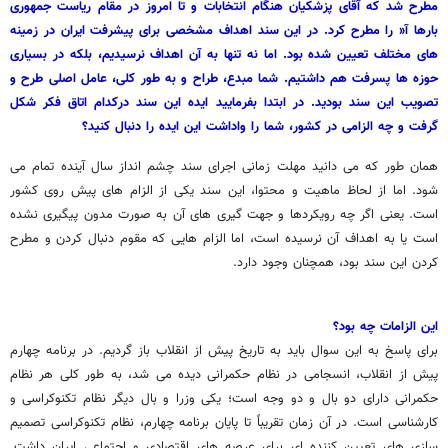
مطرح شد که آقای پزشکیان هنگام انتخابات و تا امروز در مقام ریاست جمهوری
بارها آ« را مطرح کرد. در این سند اهداف مشخصی برای پیشرفت ایران در زمینه
های مختلف تعیین شده بود. اما نه تنها به آن اهداف نرسیدیم، بلکه در بسیاری
حوزه ها پسرفت هم داشتیم. شما مبدع، طراح و به طور کلی، عامل اصلی طرح و
تصویب این سند بودید. در ابتدا بفرمایید ایده این سند درکدام اتاق فکر شکل
گرفت و چه الزامی در کشور، شما را واداشت این ایده را دنبال کنید؟
همان طور که می دانید مهلت زمانی اجرای سند چشم انداز سال آینده تمام می
شود. اما از لحاظ ماهیت و محتوا، این سند یکی از الزام های پیش روی کشور
است. یعنی اگر چه رویکردها و جهت گیری های آن به صورت مدون پیگیری نشده
است یا به اهداف آن نرسیده است، اما الزام هایی که مقوم دنبال کردن و مطرح
کردن این سند بود، همچنان وجود دارد.
این الزامات چه بود؟
برای پاسخ به این سوال باید به تاریخ پیش از انقلاب باز گردیم. در برنامه چهارم
پیش از انقلاب، انسجامی در نظام حکمرانی دیده می شد، به طور کلی هر نظام
حکمرانی دارای دو بال و دو وجه است؛ یکی وزرا و بال دیگر نظام تکنوکراسی و
کارشناسی است. در آن زمان تقریباً تا پایان برنامه چهارم، نظام تکنوکراسی تصمیم
سازی های تعیین کننده ای برای عرصه های اقتصادی و اجتماعی ایران داشت.