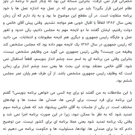
حکمرانی قرار نمی گرفت. بنابراین مسأله این بود که چکار کنیم تا برنامه در باوز
نظام اجرایی قرار بگیرد؟ باید می دیدیم که در عمل چه اندازه عمل ها با خود
برنامه متفاوت است. در آن مقطع این موضوع ما بود و به یاد دارم که آن زمان
یعنی سال ۱۳۸۲ اتفاقاً با اقبال خوبی هم مواجه نشدیم. وقتی پیش آقای خاتمی و
دولت رفتیم، ایشان گفتند ما دو لایحه مهم به مجلس دادیم، یکی حدود و ثغور
عمل و جایگاه رئیس جمهوری و دیگری هم لایحه مطبوعات و انتخابات. می دانید
که رئیس جمهوری در سال ۱۳۸۲ یک لایحه مهم داده بود که مجلس مشخص کند
وظیفه من چیست؟ وقتی رئیس جمهوری می گوید من وظایفم مشخص نیست،
بنابراین وقتی من برنامه ای به اسم سند چشم انداز بنویسم، قطعاً استقبال نمی
شود. آقای خاتمی معتقد بودند این بحث ها یعنی سند چشم انداز برای زمانی
است که وظایف رئیس جمهوری مشخص باشد. از آن طرف هم پایان عمر مجلس
ششم بود.
با این ملاحظات به من گفتند تو برای چه کسی می خواهی برنامه بنویسی؟ گفتم
این برنامه برای فرد نیست، برای کرسی ها، صندلی ها، سمت ها و نهادهای
مختلف است. در یکی از جلسات به آقای خاتمی پیشنهاد شد که همان برنامه سوم
تمدید شود که به نظر ما ممکن نبود، زیرا در این صورت برنامه اجرا نمی شد و
وقتی یک برنامه تمدید شود یعنی عملا برنامه ای برای کشور نیست. من توضیح
دادم که ما برای صندلی ها، نهادها، مسئولیت ها و حکومت برنامه می دهیم نه