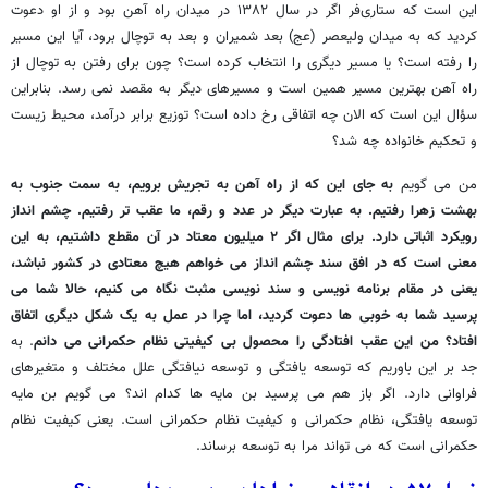
این است که ستاری‌فر اگر در سال ۱۳۸۲ در میدان راه آهن بود و از او دعوت
کردید که به میدان ولیعصر (عج) بعد شمیران و بعد به توچال برود، آیا این مسیر
را رفته است؟ یا مسیر دیگری را انتخاب کرده است؟ چون برای رفتن به توچال از
راه آهن بهترین مسیر همین است و مسیرهای دیگر به مقصد نمی رسد. بنابراین
سؤال این است که الان چه اتفاقی رخ داده است؟ توزیع برابر درآمد، محیط زیست
و تحکیم خانواده چه شد؟
من می گویم
به جای این که از راه آهن به تجریش برویم، به سمت جنوب به
بهشت زهرا رفتیم. به عبارت دیگر در عدد و رقم، ما عقب تر رفتیم. چشم انداز
رویکرد اثباتی دارد. برای مثال اگر ۲ میلیون معتاد در آن مقطع داشتیم، به این
معنی است که در افق سند چشم انداز می خواهم هیچ معتادی در کشور نباشد،
یعنی در مقام برنامه نویسی و سند نویسی مثبت نگاه می کنیم، حالا شما می
پرسید شما به خوبی ها دعوت کردید، اما چرا در عمل به یک شکل دیگری اتفاق
افتاد؟ من این عقب افتادگی را محصول بی کیفیتی نظام حکمرانی می دانم
. به
جد بر این باوریم که توسعه یافتگی و توسعه نیافتگی علل مختلف و متغیرهای
فراوانی دارد. اگر باز هم می پرسید بن مایه ها کدام اند؟ می گویم بن مایه
توسعه یافتگی، نظام حکمرانی و کیفیت نظام حکمرانی است. یعنی کیفیت نظام
حکمرانی است که می تواند مرا به توسعه برساند.