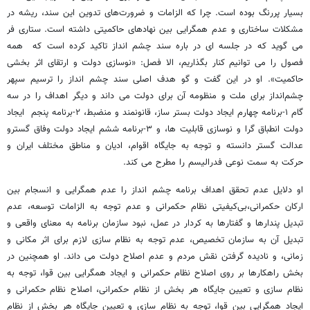
بسیار پررنگ بوده است. چرا که الزامات و ضرورت‌های تدوین این سند، ریشه در
مشکلات ساختاری و عدم همگرایی بین نهادهای حاکمیتی داشته است. ستاری فر
می گوید که در جلسه ای در باره سند چشم انداز تاکید کرده است که همه
فصول را می توانیم کنار بگذاریم، الا فصل: «نوسازی دولت و ارتقای اثر بخشی
حاکمیت». او در این گفت و گو هدف اصلی سند چشم انداز را ترسیم سپهر
چشم‌انداز برای ملت و منظومه آن برای دولت می داند و دیگر اهداف را در سه
گام ۱-برنامه چهارم ایجاد دولت بستر ساز، قانونمند و منضبط، ۲-برنامه پنجم ایجاد
دولت انطباق گرا و نوسازی قابلیت ها، و ۳-برنامه ششم ایجاد دولت وفاق گسترو
عدالت گستر دانسته و توجه به جایگاه اقوام، ادیان و مناطق مختلف ایران و
حرکت به سمت نوعی فدرالیسم را مطرح می کند.
او دلایل عدم تحقق اهداف برنامه چشم انداز را عدم همگرایی و انسجام بین
ارکان حکمرانی،بی‌کیفیتی نظام حکمرانی و عدم توجه به الزامات توسعه، عدم
تبدیل پندارها و گفتارها به کردار در عمل، نبود سازمان برنامه به معنای واقعی و
تبدیل آن به سازمان تخصیص، عدم توجه به نظام سازی لازم برای اثر مکانی و
زمانی، و نادیده گرفتن نقش مردم و عدم اصلاح دولت می داند. او همچنین در
بخش راهکارها بر روی اصلاح نظام حکمرانی و ایجاد همگرایی بین قوا، توجه به
نظام سازی و تعیین جایگاه هر بخش از نظام حکمرانی، اصلاح نظام حکمرانی و
ایجاد همگرایی بین قوا، توجه به نظام سازی و تعیین جایگاه هر بخش از نظام