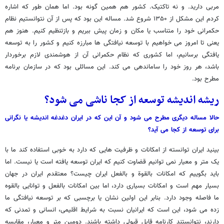
مربی دارید. و نه تاکتیک. کشور هم همین گونه بود. اما همان طور که اشاره
کردم این مشکل از ۱۳۵۰ شروع شد. مساله این بود که پس از آن نتوانستیم نظام
حکمرانی خود را متناسب یا مکان و زمان پیش ببریم و بازتنظیم کنیم. هنوز هم
یعنی تا امروز می خواهیم با توسعه نیافتگی ها مبارزه کنیم و کشور را به توسعه
یافتگی برسانیم، اما کشوری که نظام حکمرانی آن از هوشمندی لازم برخوردار
باشد، هر روز خود را ساماندهی می کند. این مسائلی بود که در سازمان برنامه
مطرح بود.
ریشه اندیشه توسعه از کجا ناشی می شود؟
حالا مساله دیگری مطرح می شود و آن این که در ایران دغدغه اندیشه یا نگرانی
برای توسعه از کجا می آید؟
بینید ایران توانسته از امکانات و ظرفیت هایی که دارد به خوبی استفاده کند ما با
یک متر و معیار نمی توانیم قضاوت کنیم که ایران توسعه یافته است یا نیست. اما
باید بگوییم که امکانات بالقوة و بالفعل ایران چیست؟ معتقدم ایران در جهان
بسیار مهم است و امکانات بسیاری دارد، اما بین امکانات بالفعل و توانایی بالقوه
ما فاصله وجود دارد. بنابر این اولین نشان یا برچسبی که بر توسعه نیافتگی ما
زده می شود، این است که ایرانیان نسبت به شرایط اقلیمی، انسانی و تمدنی که
دارند، نتوانستند کارنامه قابل قبولی داشته باشند. دومین متر و معیار، مقایسه