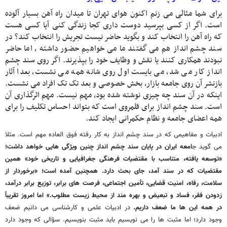
برای شما مثالی می زنم اکنون هوای تهران تا میدان راه آهن بسیار آلوده
است. اگر از کسی بپرسید دوست داری کجا زندگی کنی آیا کسی هست
که راه آهن را انتخاب کند و بگوید حاضر نیست تجریش را انتخاب کند؟ در
سند چشم انداز هم می گفتند ما می خواهیم حضور داشته ، اما حاضر
نبودند همکاری کنند یا نقش و وظایف خود را بپذیرند. اگر روی سند چشم
انداز کار می شد، می بایست اول روی شانه همه می نشست، بعدا آثار
بازنشر آن روی جامعه بازار، بخش خصوصی و بعد تک تک افراد می نشست.
اینکه در آن سند چه چیزی نوشته شده بود، مهم نیست. مهم اثرگذاری آن
است. سند چشم انداز برای قلمروی است که بتواند احساس تکلیف را برای
همه اعضای جامعه و نظام حکمرانی ایجاد کند.
ادبیات و مفاهیمی که در سند چشم انداز به کار رفته فوق العاده مهم است. مثلا
می گوید ج
امعه ایران در پایان سند چشم انداز چنین ویژگی هایی خواهد داشت؛
«توسعه یافته، متناسب با مقتضیات فرهنگی جغرافیایی و تاریخی خود» همین
مقتضیات که در سند آمد، جای بحث دارد. همچنین آمده است؛ «برخوردار از
سلامت، رفاه، امنیت قضایی، تأمین اجتماعی، فرصت های برابر، توزیع برابر درآمد،
زدودن فقر، فساد و تبعیض و بهره مند از محیط زیست مطلوب.» اما امروز تقریباً
در همه این ها ما ضعف داریم.
در ادبیات علمی و کارشناسی می دانیم ضعف
وجود دارد؛ اما مثبت ها را می نویسیم باید مثبت بنویسیم. سؤالی که وجود دارد