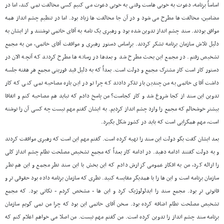
اساساً برنامه، دعوت به خوبی هاست وقتی به خوبی دعوت می کنیم کسی مخالفت نمی کند، اما در
مضامین، مخالفت ها مطرح می شود و در آن جا مخالفت ها زیاد بود. اما در تنظیم چشم انداز همه
موافق بودند. سند چشم انداز تدوین شده بود و رهبری یک نامه به آقای خاتمی نوشتند و از ایشان به
دلیل تلاش سازمان برنامه تشکر کردند. براساس دستور رهبری و موافقت آقای خاتمی، من به مجمع
تشخیص رفتم. در مجمع این بحث مطرح شد و بعدها در رسانه ها مطرح کردند که آنچه الان در
دستور کار است کار مشترک مجمع و دولت است. بعداً که به دلیل قید فوریتی مجمع هر هفته جلسه
داشت آقای خاتمی به من چندین بار تذکر دادند که چرا تو در این باره مصاحبه نمی کنی که کار
تدوین این سند از کجا شروع شد و کار کجاست؟ من پاسخ دادم که نباید هم مصاحبه کنم و اتفاقا
بیشتر خوشحالم که مجمع را وارد چشم انداز کردیم. به ایشان گفتم مهم نیست چه کسی آن را نوشته
است، مهم همگرایی است که باید در کشور شکل بگیرد.
بعد ایشان گفت بگو دولت این سند را تهیه کرده است. گفتم مهم این است که رهبری موافقت کردند
و به دولت گفتند ادامه دهید. در ادامه کار بعداً که مجمع تشخیص مصلحت نظام چشم انداز کلی
را ارائه کرد، من به افکار عمومی گزارش دادم که این بخش با این سند نظر مجمع و این هم نظر
سازمان برنامه است و این ها را با همدیگر مقایسه کنید. نظری که سازمان برنامه داده بود حقوقی تر و
قانونی تر بود. مجمع سند را ایدئولوژیک کرد و این ها - مشخص کردم - نکاتی بود. که مجمع
تشخیص مصلحت نظام اضافه کرده بود. سخن آقای خاتمی این بود که چرا من نمی گویم سازمان
برنامه سند چشم انداز را تدوین کرده است. من گفتم مهم نیست. من اصلا می خواهم اعلام کنم که