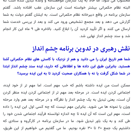
محسوب می شود، اما حالا به یک سازمان موافقتنامه و وعده تبدیل شده است که
البته نظام حکمرانی بیشتر خواسته است این سازمان عقب افتاده باشد. گفتم
سازمان برنامه در واقع دبیرخانه نظام حکمرانی است. به ایشان گفتم دولت به شما
گزارش می دهد و بعد مجمع تشخیص ورود می کند و بعد از بررسی خدمت شما
ارسال می کنند و اگر تأیید کردید آن را ابلاغ کنید. بالاخره طی ۹ ماه این کار انجام
شد و سند چشم انداز نهایی شد.
نقش رهبری در تدوین برنامه چشم انداز
شما هم تاریخ ایران را می دانید و هم از نزدیک با کاستی های نظام حکمرانی آشنا
هستید. بنابراین طبق این داده ها و اطلاعاتی که دارید، ایده سند چشم انداز ابتدا
در شما شکل گرفت یا نه با همکاران صحبت کردید تا به این ایده برسید؟
ممکن است من ایده داشته باشم که خب مهم است. اما مهم تر از خود ایده،
اجتماعی کردن ایده است. در مرحله بعد مهم تر از اجتماعی کردن ایده منظر کردن
آن است، یعنی تبدیل به یک چشم انداز یا نظرگاه و در مرحله بعد هم وارد مرحله
ویژن یا نمونه ها می شوید. بنابراین مهم نیست که چه کسی اول این ایده را داده
است، مهم این است که آن ایده تا چه اندازه توانسته فرآیند اجتماعی شدن خود را
طی کند و به یک باور تبدیل شود. ما در سازمان برنامه در کارگروه و ستادی که
داشتیم یک جمع ۲۰ تا ۳۰ نفره بودیم. ما می گفتیم می خواهیم از این طریق،