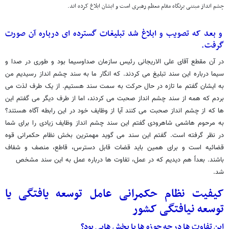
چشم انداز مبتنی برنگاه مقام معظم رهبری است و ایشان ابلاغ کرده اند.
و بعد که تصویب و ابلاغ شد تبلیغات گسترده ای درباره آن صورت
گرفت.
در آن مقطع آقای علی الاریجانی رئیس سازمان صداوسیما بود و طوری در صدا و
سیما درباره این سند تبلیغ می کردند. که انگار ما به سند چشم انداز رسیدیم من
به ایشان گفتم ما تازه در حال حرکت به سمت سند هستیم. از یک طرف لذت می
بردم که همه از سند چشم انداز صحبت می کردند، اما از طرف دیگر می گفتم این
ها که از چشم انداز صحبت می کنند آیا از وظایف خود در این رابطه آگاه هستند؟
به مرحوم هاشمی شاهرودی گفتم این سند چشم انداز وظایف زیادی را برای شما
در نظر گرفته است. گفتم این سند می گوید مهمترین بخش نظام حکمرانی قوه
قضائیه است و برای همین باید قضات قابل دسترس، قاطع، منصف و شفاف
باشند. بعداً هم دیدیم که در عمل، تفاوت ها درباره عمل به این سند مشخص
شد.
کیفیت نظام حکمرانی عامل توسعه یافتگی یا
توسعه نیافتگی کشور
این تفاوت ها در چه حوزه ها یا بخش هایی بود؟