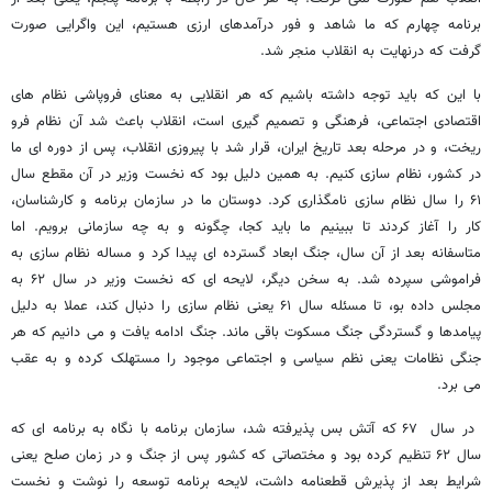
برنامه چهارم که ما شاهد و فور درآمدهای ارزی هستیم، این واگرایی صورت
گرفت که درنهایت به انقلاب منجر شد.
با این که باید توجه داشته باشیم که هر انقلایی به معنای فروپاشی نظام های
اقتصادی اجتماعی، فرهنگی و تصمیم گیری است، انقلاب باعث شد آن نظام فرو
ریخت، و در مرحله بعد تاریخ ایران، قرار شد با پیروزی انقلاب، پس از دوره ای ما
در کشور، نظام سازی کنیم. به همین دلیل بود که نخست وزیر در آن مقطع سال
۶۱ را سال نظام سازی نامگذاری کرد. دوستان ما در سازمان برنامه و کارشناسان،
کار را آغاز کردند تا ببینیم ما باید کجا، چگونه و به چه سازمانی برویم. اما
متاسفانه بعد از آن سال، جنگ ابعاد گسترده ای پیدا کرد و مساله نظام سازی به
فراموشی سپرده شد. به سخن دیگر، لایحه ای که نخست وزیر در سال ۶۲ به
مجلس داده بو، تا مسئله سال ۶۱ یعنی نظام سازی را دنبال کند، عملا به دلیل
پیامدها و گستردگی جنگ مسکوت باقی ماند. جنگ ادامه یافت و می دانیم که هر
جنگی نظامات یعنی نظم سیاسی و اجتماعی موجود را مستهلک کرده و به عقب
می برد.
در سال ۶۷ که آتش بس پذیرفته شد، سازمان برنامه با نگاه به برنامه ای که
سال ۶۲ تنظیم کرده بود و مختصاتی که کشور پس از جنگ و در زمان صلح یعنی
شرایط بعد از پذیرش قطعنامه داشت، لایحه برنامه توسعه را نوشت و نخست