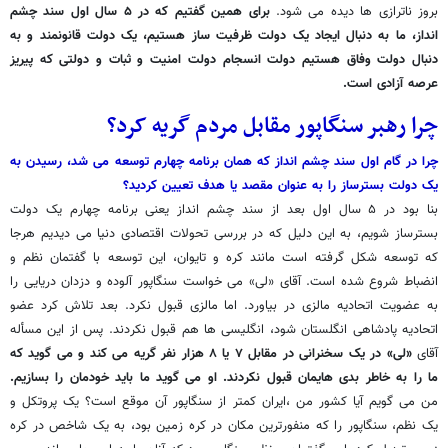
بروز ناترازی ها دیده می شود.
برای همین گفتیم که در ۵ سال اول سند چشم
انداز، ما به دنبال ایجاد یک دولت ظرفیت ساز هستیم، یک دولت قانونمند و به
دنبال دولت وفاق هستیم دولت انسجام دولت امنیت و ثبات و دولتی که پیریز
عرصه آزادی است.
چرا رهبر سنگاپور مقابل مردم گریه کرد؟
چرا در گام اول سند چشم انداز که همان برنامه چهارم توسعه می شد، رسیدن به
یک دولت بسترساز را به عنوان مقصد یا هدف تعیین کردید؟
بنا بود در ۵ سال اول بعد از سند چشم انداز یعنی برنامه چهارم یک دولت
بسترساز شویم، به این دلیل که در بررسی تحولات اقتصادی دنیا می دیدیم هرجا
که توسعه شکل گرفته است مانند کره و تایوان، این توسعه با گفتمان نظم و
انضباط شروع شده است. آقای «لی» می خواست سنگاپور آلوده و دزدان دریایی را
به عضویت اتحادیه مالزی در بیاورد. اما مالزی قبول نکرد. بعد تلاش کرد عضو
اتحادیه پادشاهی انگلستان شود، انگلیسی ها هم قبول نکردند. پس از این مسأله
آقای
«لی» در یک سخنرانی در مقابل ۷ یا ۸ هزار نفر گریه می کند و می گوید که
ما را به خاطر بدی هایمان قبول نکردند. او می گوید ما باید خودمان را بسازیم.
من می گویم آیا کشور من ،ایران کمتر از سنگاپور آن موقع است؟ یک پروتکل و
یک نظم، سنگاپور را که منفورترین مکان در کره زمین بود، به یک شاخص در کره