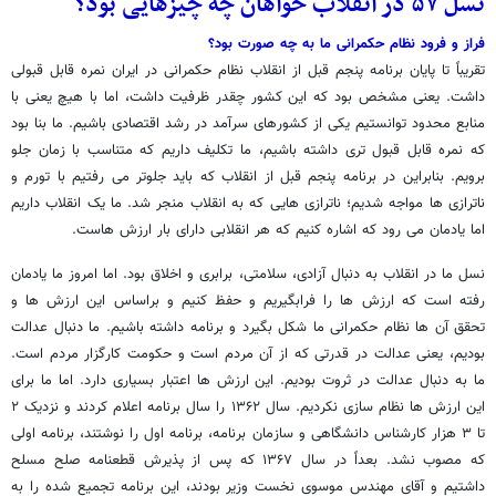
نسل ۵۷ در انقلاب خواهان چه چیزهایی بود؟
فراز و فرود نظام حکمرانی ما به چه صورت بود؟
تقریباً تا پایان برنامه پنجم قبل از انقلاب نظام حکمرانی در ایران نمره قابل قبولی
داشت. یعنی مشخص بود که این کشور چقدر ظرفیت داشت، اما با هیچ یعنی با
منابع محدود توانستیم یکی از کشورهای سرآمد در رشد اقتصادی باشیم. ما بنا بود
که نمره قابل قبول تری داشته باشیم، ما تکلیف داریم که متناسب با زمان جلو
برویم. بنابراین در برنامه پنجم قبل از انقلاب که باید جلوتر می رفتیم با تورم و
ناترازی ها مواجه شدیم؛ ناترازی هایی که به انقلاب منجر شد. ما یک انقلاب داریم
اما یادمان می رود که اشاره کنیم که هر انقلابی دارای بار ارزش هاست.
نسل ما در انقلاب به دنبال آزادی، سلامتی، برابری و اخلاق بود. اما امروز ما یادمان
رفته است که ارزش ها را فرابگیریم و حفظ کنیم و براساس این ارزش ها و
تحقق آن ها نظام حکمرانی ما شکل بگیرد و برنامه داشته باشیم. ما دنبال عدالت
بودیم، یعنی عدالت در قدرتی که از آن مردم است و حکومت کارگزار مردم است.
ما به دنبال عدالت در ثروت بودیم. این ارزش ها اعتبار بسیاری دارد. اما ما برای
این ارزش ها نظام سازی نکردیم. سال ۱۳۶۲ را سال برنامه اعلام کردند و نزدیک ۲
تا ۳ هزار کارشناس دانشگاهی و سازمان برنامه، برنامه اول را نوشتند، برنامه اولی
که مصوب نشد. بعداً در سال ۱۳۶۷ که پس از پذیرش قطعنامه صلح مسلح
داشتیم و آقای مهندس موسوی نخست وزیر بودند، این برنامه تجمیع شده را به