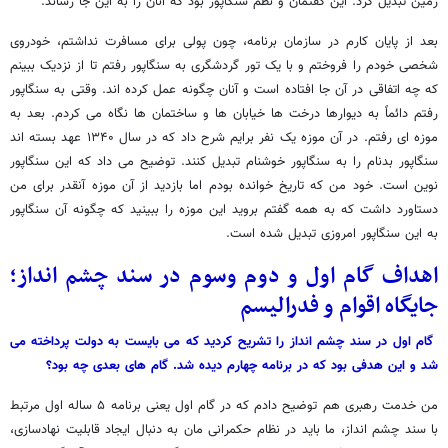
زمین تبدیل کرد. این گفتمان و نظم سنگاپور بود که آنان را به این جا رساند.
بعد از پایان کارم در سازمان برنامه، چون پولی برای مسافرت نداشتم، خودروی
شخصی خودم را فروختم و با یک تور گردشگری به سنگاپور رفتم تا از نزدیک ببینم
که چه اتفاقی در آن جا افتاده است و آنان چگونه عمل کرده اند. وقتی به سنگاپور
رفتم دائماً به دیوارها درخت ها خیابان ها و ساختمان ها نگاه می کردم. بعد به
موزه ای رفتم. در آن موزه یک نفر برایم شرح داد که در سال ۱۳۴۰ عهد بسته اند
سنگاپور بدنام را به سنگاپور خوشنام تبدیل کنند. توضیح می داد که این سنگاپور
نوین است. خود من که تاریخ خوانده بودم اما بازدید از آن موزه آنقدر برای من
دستاورد داشت که به همه گفتم بروید این موزه را ببینید که چگونه آن سنگاپور
به این سنگاپور امروزی تبدیل شده است.
اهداف گام اول و دوم وسوم در سند چشم انداز؛
جایگاه اقوام و فدرالیسم
گام اول در سند چشم انداز را تشریح کردید که می بایست به دولت پرداخته می
شد و این هدفی بود که در برنامه چهارم دیده شد. گام های بعدی چه بود؟
من خدمت رهبری هم توضیح دادم که در گام اول یعنی برنامه ۵ ساله اول مرتبط
با سند چشم انداز، ما باید در نظام حکمرانی مان به دنبال ایجاد قابلیت نهادسازی،