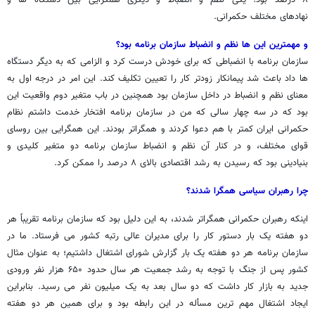
۸ درصد بود؛ یکی نظم و انضباط و دیگری همگرایی بین دستگاه ها و
نهادهای مختلف حکمرانی.
و مهمترین این ها نظم و انضباط سازمان برنامه بود؟
سازمان برنامه با انضباطی که برای خودش درست کرد و الزامی که به دیگر دستگاه
ها داد باعث شد پیمانکار زودتر کار را تعیین تکلیف کند. این امر در درجه اول به
معنای نظم و انضباط در داخل سازمان بود همچنین در باب متغیر دوم واقعیت این
بود که در سه چهار سالی که من در سازمان برنامه افتخار خدمت داشتم نظام
حکمرانی ایران کمتر با هم دعوا کردند و همگراتر بودند. این همگرایی بین روسای
قوای مختلف، و در کنار آن نظم و انضباط سازمان برنامه دو متغیر کلیدی و
بنیادینی بود که رسیدن به رشد اقتصادی بالای ۸ درصد را ممکن کرد.
چرا رهبران سیاسی همگرا شدند؟
اینکه رهبران حکمرانی همگراتر شدند، به این دلیل بود که سازمان برنامه تقریباً هر
دو هفته یک بار دستور کار را برای مدیران عالی رتبه کشور می فرستاد. ما در
سازمان برنامه هر دو هفته یک بار گزارش شورای اشتغال داشتیم؛ به عنوان مثال
کشور پس از جنگ با توجه به رشد جمعیت هر سال حدود ۶۵۰ هزار نفر ورودی
جدید به بازار کار داشت که دو سال بعد به یک میلیون نفر می رسید. بنابراین
ایجاد اشتغال مهم ترین مسأله در این رابطه بود و برای همین هر دو هفته