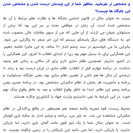
و مشخص تر بفرمایید. مناظور شما از این چیدمان درست شدن و مشخص شدن
این جایگاه ها چیست؟
ببینید به عنوان مثال در قانون اساسی جایگاه ها و نظارت های مرتبط با آن ها
مشخص شده است. آن زمان در مواقعی بحث بر سر این بود که برخی از
مسئولان عنوان می کردند از آن جایی که من از سوی مقامات عالی منصوب شده
ام، به دستگاه های دیگر پاسخگو نیستم که این امر منجر به واگرایی می شود.
بنابراین ما می خواستیم در سند چشم انداز ۲۰ ساله، به این ماجرا خاتمه دهیم.
این همگرایی برای ما بسیار مهم بود زیرا از ابتدای انقلاب تا امروز، این همگرایی را
در کشور نداریم. همچنین نظام سازی لازم برای اثر مکانی و زمانی هم وجود
نداشت. در برنامه چهارم قبل از انقلاب، نظام سازی در ایران درست بود و رشد ۱۰
درصدی آن سال ها هم ناشی از همین نظام سازی بود، یعنی جایگاه، مسئولیت و
برنامه و ماموریت هر بخش از نظام حکمرانی مشخص بود. در برنامه بعدی، یعنی
برنامه پنجم این نظام، ابتدا به خاطر وقوع انقلاب و بعد به خاطر وقوع جنگ بهم
خورد. در این شرایط ما نمی دانستیم وزارت جهاد یا کشاورزی چکاره هستند.
محیط زیست، قوه مجریه وائمه جمعه هم همینطور. در واقع پراکندگی در نظام
حکمرانی مشاهده می شد. به باور من، برنامه و چشم اندار به مثابه بازی فوتبال
است. به عنوان مثال شما با یک تیم قوی مانند آلمان بازی دارید، اما بازیکن
ندارید، یا بازیکن دارید، اما نمی دانید این بازیکنان را در زمین چگونه بچینید. نه