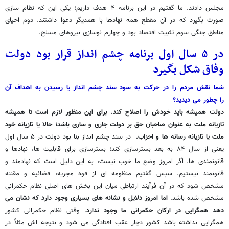
مجلس دادند. ما گفتیم در این برنامه ۴ هدف داریم؛ یکی این که نظام سازی
صورت بگیرد که در آن مقطع همه نهادها با همدیگر دعوا داشتند. دوم احیای
مناطق جنگی سوم تثبیت اقتصاد بود و چهارم نوسازی نیروهای مسلح.
در ۵ سال اول برنامه چشم انداز قرار بود دولت
وفاق شکل بگیرد
شما نقش مردم را در حرکت به سود سند چشم انداز یا رسیدن به اهداف آن
را چطور می دیدید؟
دولت همیشه باید خودش را اصلاح کند. برای این منظور لازم است تا همیشه
تازیانه ملت به عنوان صاحبان حق بر دولت جاری و ساری باشد؛ حالا یا تازیانه خود
ملت یا تازیانه رسانه ها و احزاب.
در سند چشم انداز بنا بود دولت در ۵ سال اول
یعنی از سال ۸۴ به بعد بسترسازی کند؛ بسترسازی برای قابلیت ها، نهادها و
قانونمندی ها. اگر امروز وضع ما خوب نیست، به این دلیل است که نهادمند و
قانونمند نیستیم. سپس گفتیم منظومه ای از قوه مجریه، قضائیه و مقننه
مشخص شود که در آن فرآیند ارتباطی میان این بخش های اصلی نظام حکمرانی
مشخص شده باشد.
اما امروز دلایل و نشانه های بسیاری وجود دارد که نشان می
دهد همگرایی در ارکان حکمرانی ما وجود ندارد
. وقتی نظام حکمرانی کشور
همگرایی نداشته باشد کشور دچار عقب افتادگی می شود و نتیجه اش مثلاً در