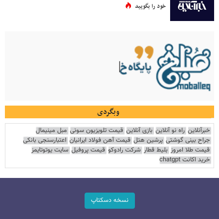
خود را بگویید
وبگردی
خبرآنلاین
راه نو آنلاین
بازی آنلاین
قیمت تلویزیون سونی
مبل مینیمال
جراح بینی گوشتی
پرشین هتل
قیمت آهن فولاد ایرانیان
اعتبارسنجی بانکی
قیمت طلا امروز
بلیط قطار
شرکت رادوکو
قیمت پروفیل
سایت یوتوتایمز
خرید اکانت chatgpt
نسخه دسکتاپ