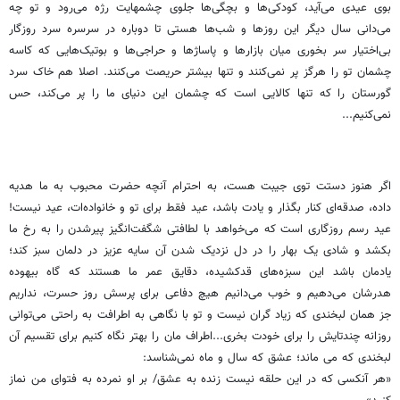
بوی عیدی می‌آید، کودکی‌ها و بچگی‌ها جلوی چشمهایت رژه می‌رود و تو چه
می‌دانی سال دیگر این روزها و شب‌ها هستی تا دوباره در سرسره سرد روزگار
بی‌اختیار سر بخوری میان بازارها و پاساژها و حراجی‌ها و بوتیک‌هایی که کاسه
چشمان تو را هرگز پر نمی‌کنند و تنها بیشتر حریصت می‌کنند. اصلا هم خاک سرد
گورستان را که تنها کالایی است که چشمان این دنیای ما را پر می‌کند، حس
نمی‌کنیم...
اگر هنوز دستت توی جیبت هست، به احترام آنچه حضرت محبوب به ما هدیه
داده، صدقه‌ای کنار بگذار و یادت باشد، عید فقط برای تو و خانواده‌ات، عید نیست!
عید رسم روزگاری است که می‌خواهد با لطافتی شگفت‌انگیز پیرشدن را به رخ ما
بکشد و شادی یک بهار را در دل نزدیک شدن آن سایه عزیز در دلمان سبز کند؛
یادمان باشد این سبزه‌های قدکشیده، دقایق عمر ما هستند که گاه بیهوده
هدرشان می‌دهیم و خوب می‌دانیم هیچ دفاعی برای پرسش روز حسرت، نداریم
جز همان لبخندی که زیاد گران نیست و تو با نگاهی به اطرافت به راحتی می‌توانی
روزانه چندتایش را برای خودت بخری...اطراف مان را بهتر نگاه کنیم برای تقسیم آن
لبخندی که می ماند؛ عشق که سال و ماه نمی‌شناسد:
«هر آنکسی که در این حلقه نیست زنده به عشق/ بر او نمرده به فتوای من نماز