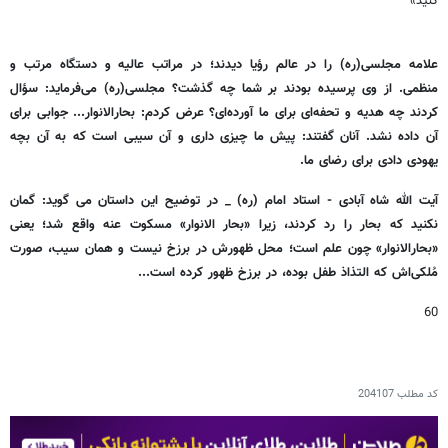
کنید»
علامه مجلسی‌(ره) را در عالم رؤیا دیدند؛ در مراتب عالیه و دستگاه مرتب و
منظمی. از وی پرسیده بودند بر شما چه گذشت؟ مجلسی(ره) می‌فرماید: سؤال
کردند چه هدیه و تحفه‌ای برای ما آورده‌ای؟ عرض کردم: بحارالانوار... جوابی برای
آن داده نشد. آنان گفتند: پیش ما چیزی داری و آن سیبی است که به آن بچه‌
یهودی دادی برای رضای ما.
آیت الله شاه آبادی - استاد امام (ره) _ در توضیح این داستان می گوید: گمان
نکنید که بحار را رد کردند، زیرا «بحار الانوار» مسکوت عنه واقع شد؛ یعنی
«بحارالانوار» چون علم است؛ محل ظهورش در برزخ نیست و همان سیب، صورت
مُلکی‌اش که التذاذ طفل بوده، در برزخ ظهور کرده است...
60
کد مطلب
204107