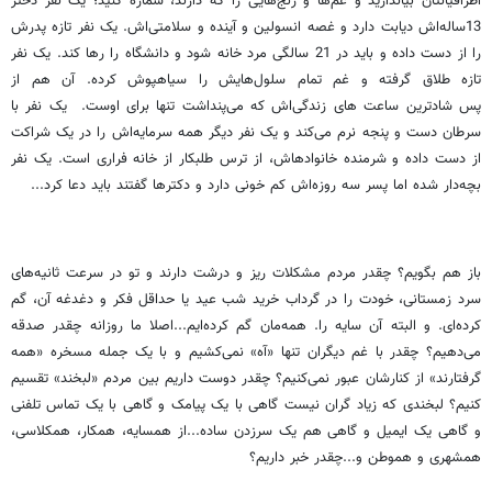
اطرافیانتان بیاندازید و غم‌ها و رنج‌هایی را که دارند، شماره کنید؛ یک نفر دختر
13ساله‌اش دیابت دارد و غصه انسولین و آینده و سلامتی‌اش. یک نفر تازه پدرش
را از دست داده و باید در 21 سالگی مرد خانه شود و دانشگاه را رها کند. یک نفر
تازه طلاق گرفته و غم تمام سلول‌هایش را سیاهپوش کرده. آن هم از
پس شادترین ساعت های زندگی‌اش که می‌پنداشت تنها برای اوست. یک نفر با
سرطان دست و پنجه نرم می‌کند و یک نفر دیگر همه سرمایه‌اش را در یک شراکت
از دست داده و شرمنده خانوادهاش، از ترس طلبکار از خانه فراری است. یک نفر
بچه‌دار شده اما پسر سه روزه‌اش کم خونی دارد و دکترها گفتند باید دعا کرد...
باز هم بگویم؟ چقدر مردم مشکلات ریز و درشت دارند و تو در سرعت ثانیه‌های
سرد زمستانی، خودت را در گرداب خرید شب عید یا حداقل فکر و دغدغه آن، گم
کرده‌ای. و البته آن سایه را. همه‌مان گم کرده‌ایم...اصلا ما روزانه چقدر صدقه
می‌دهیم؟ چقدر با غم دیگران تنها «آه» نمی‌کشیم و با یک جمله مسخره «همه
گرفتارند» از کنارشان عبور نمی‌کنیم؟ چقدر دوست داریم بین مردم «لبخند» تقسیم
کنیم؟ لبخندی که زیاد گران نیست گاهی با یک پیامک و گاهی با یک تماس تلفنی
و گاهی یک ایمیل و گاهی هم یک سرزدن ساده...از همسایه، همکار، همکلاسی،
همشهری و هموطن و...چقدر خبر داریم؟