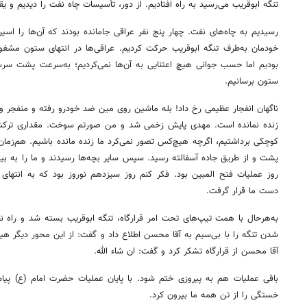
تنگه ابوقریب می‌رسید به راه افتادیم. از دور، تأسیسات چاه نفت را دیدیم و ی
رسیدیم به چاه‌های نفت. چهار پنج نفر عراقی جامانده بودند که آن‌ها را اسیر 
خودمان به‌طرف تنگه ابوقریب حرکت کردیم. عراقی‌ها در انتهای ستون مشغول ع
بودیم اما حسب جوانی هیچ اعتنایی به آن‌ها نمی‌کردیم؛ به‌سرعت پشت سرست
ستون برسانیم.
ناگهان انفجار عظیمی رخ داد! بله ماشین روی مین ضد خودرو رفته و منفجر و
زنده نمانده است. مهدی پایش زخمی شد و من صورتم سوخت. مقداری ترکش ر
کوچکی برداشتیم، اگرچه هیچ‌کس تصور نمی‌کرد ما زنده مانده باشیم. هم‌زمان 
پشت و از طریق جاده آسفالته رسید. سپس سایر بچه‌ها رسیدند و ما را به بی
روز عملیات فتح المبین بود. فکر کنم روز سیزدهم نوروز بود که به انتهای 
دست ما قرار گرفت.
به‌هرحال با همت تیپ‌های تحت امر قرارگاه، تنگه ابوقریب بسته شد و راه ن
شدن تنگه را با بی‌سیم به آقا محسن اطلاع داد و گفت: از این محور دیگر هیچ
آقا محسن از قرارگاه تشکر کرد و گفت: ان شاء الله.
باقی عملیات هم به پیروزی ختم شود. با پایان عملیات حضرت امام (ع) پیام 
خستگی را از تن همه ما بیرون کرد.