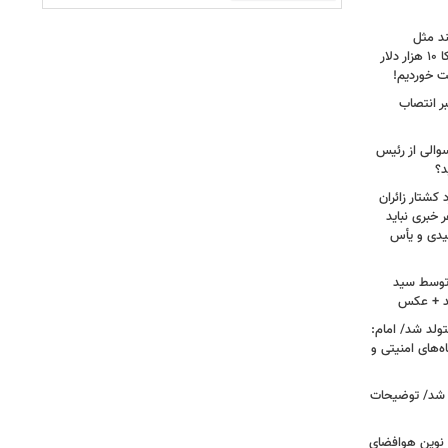
ند مثل
منافقین‌اند/ آدم بی‌عقلی می‌گوید آمریکا ۱۰ هزار دلار
ت خوردیم!
ر انتصاب
سوالی از رئیس
د؟
کشتار زائران
۱۳/ قریشی: هر خبری نباید
میدی و یأس
ه توسط سید
د + عکس
ران متولد شد/ امام:
‌های امنیتی و
 شد/ توضیحات
ی نوین هوافضای