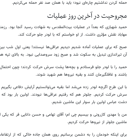
حمله کردن نداشتیم چاره‌ای نبود؛ باید با همان صد نفر حمله می‌کردیم.
مجروحیت در آخرین روز عملیات
حمید شهبازی که بعداً در عملیات بیت‌المقدس به شهادت رسید آنجا بود. رز
مهاباد نقش مؤثری داشت. از او خواستم که با لودر جلو حرکت کند.
صبح که برای عملیات آماده شدیم دیدیم عراقی‌ها نیستند! یعنی اول شب بین ما
آن تیراندازی تبدیل به سکوت شد و صبح زود سروصدایی نبود. به بالای تپه هم 
حمید را با لودر جلو فرستادم و بچه‌ها پشت سرش حرکت کردند؛ چون احتمال د
باشند و غافلگیرمان کنند و بقیه نیروها هم شهید شوند.
با این طرح اگرچه لودر زده می‌شد اما بقیه می‌توانستیم آرایش دفاعی بگیریم
سرش حرکت کردیم. جلوتر هم که رفتیم عراقی‌ها نبودند. اولین بار بود که 
دشت عباس اولین بار سوار این ماشین شدیم.
من با مهدی کازرونی و بیسیم چی ام؛ آقای تهامی و حسن دانایی فر که یکی ا
ماشین جلوتر از نیروها حرکت کردیم.
برای اینکه خودمان را به دشمن برسانیم روی همان جاده خاکی که از ارتفاعا