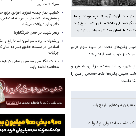
سپاه + تصاویر
خطیب نماز جمعه تهران: افرادی برای حض
تر بود. آن‌ها آن‌طرف تپه بودند و ما
پوشش‌های ناهنجار در عرصه اجتماعی، ا
‌سنگر تعجیلی داشتیم. قرار شد صبح زود
دلار و ارز دریافت می‌کنند
د؛ باید با همان صد نفر حمله می‌کردیم.
رهبر شهید در جمع خبرنگاران!
پیشنهاد نماینده مجلس: استخراج و نشر
زمینی یگان‌های تحت امر سپاه سوم عراق
اسلامی در مسئله حقوق بشر به سایر ک
جزئیات
هریک از دو منطقه فراهم شد.
توئیت انگلیسی محسن رضایی درباره تن
 از شهرهای اندیمشک، دزفول، شوش و
محاصره ادامه یابد...
ه شد. سپس یگان‌ها نقاط حساس زمین را
کا داشت.
‌ترین نبردهای تاریخ را…
که عقب بیاید؛ ولی نپذیرفت