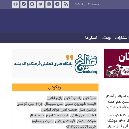
جمعه ۱۶ مرداد ۱۴۰۵
انتشارات
وبلاگ
استان‌ها
وبگردی
 اسرائیل آشکار
خبرآنلاین
راه نو آنلاین
بازی آنلاین
انشان هم حمله
قیمت تلویزیون سونی
مبل مینیمال
جراح بینی گوشتی
 و قم توجه شود
پرشین هتل
قیمت آهن فولاد ایرانیان
اعتبارسنجی بانکی
قیمت طلا امروز
بلیط قطار
کا با کویت،
عراق و افغانستان و جنگ رمضان/ آمریکا ۱۴۰۰ موشک
شرکت رادوکو
قیمت پروفیل
سایت یوتوتایمز
آتی قابل جبران
خرید اکانت chatgpt