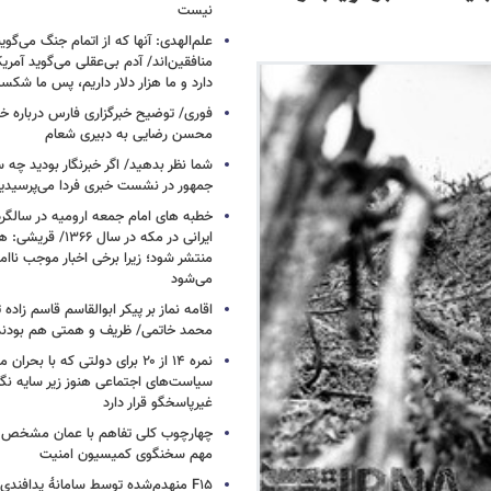
نیست
علم‌الهدی: آنها که از اتمام جنگ می‌گوی
دارد و ما هزار دلار داریم، پس ما شکس
فوری/ توضیح خبرگزاری فارس درباره خب
محسن رضایی به دبیری شعام
شما نظر بدهید/ اگر خبرنگار بودید چه 
جمهور در نشست خبری فردا می‌پرسیدی
خطبه های امام جمعه ارومیه در سالگرد 
ایرانی در مکه در سال ۶۶
منتشر شود؛ زیرا برخی اخبار موجب ناا
می‌شود
اقامه نماز بر پیکر ابوالقاسم قاسم زاد
محمد خاتمی/ ظریف و همتی هم بودن
نمره ۱۴ از ۲۰ برای دولتی که با بح
سیاست‌های اجتماعی هنوز زیر سایه نگاه
غیرپاسخگو قرار دارد
چهارچوب کلی تفاهم با عمان مشخص
مهم سخنگوی کمیسیون امنیت
F۱۵ منهدم‌شده توسط سامانۀ پدافند