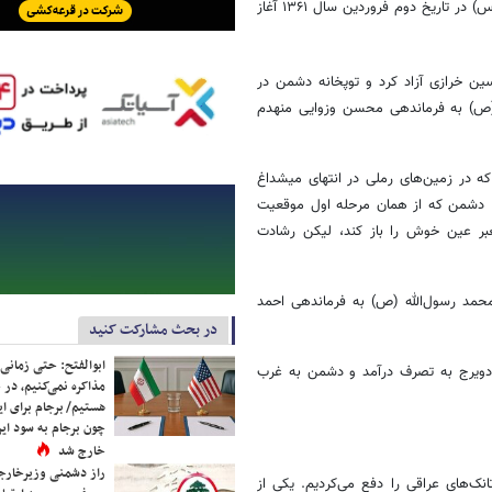
بنابراین با توجه به این وضعیت، عملیات فتح المبین طراحی و با رمز یا زهرا (س) در تاریخ دوم فروردین سال ۱۳۶۱ آغاز
 (ع) با فرماندهی حسین خرازی آزاد کرد و توپخانه دشمن در
 یک گردان از تیپ ۲۷ محمد رسول‌الله (ص) به فرماندهی محسن وزوایی منهدم
که در زمین‌های رملی در انتهای میشداغ
د. دشمن که از همان مرحله اول موقعیت
عبر عین خوش را باز کند، لیکن رشادت
حله سوم، پیشروی به‌سوی مقر فرماندهی دشمن آغاز شد و تیپ ۲۷ محمد رسول‌الله (ص) به فرماندهی احمد
در بحث مشارکت کنید
ابوالفتح: حتی زمانی 
 دویرج به تصرف درآمد و دشمن به غرب
مذاکره نمی‌کنیم، در 
هستیم/ برجام برای ای
چون برجام به سود ایرا
خارج شد
راز دشمنی وزیرخارجه 
ک‌های عراقی را دفع می‌کردیم. یکی از