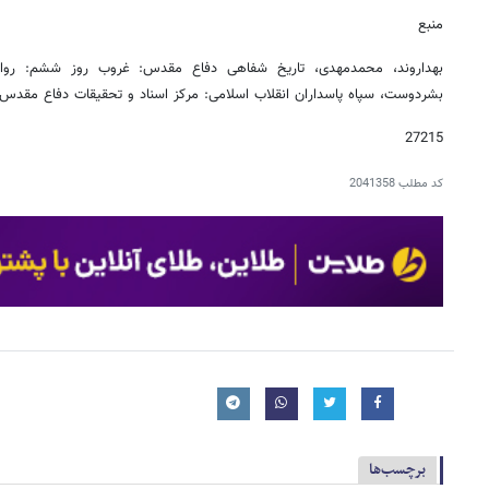
منبع
بهداروند، محمدمهدی، تاریخ شفاهی دفاع مقدس: غروب روز ششم: روای
بشردوست، سپاه پاسداران انقلاب اسلامی: مرکز اسناد و تحقیقات دفاع مقدس، تهران ۱۴۰۲، صص ۱۲۱،
27215
کد مطلب
2041358
برچسب‌ها