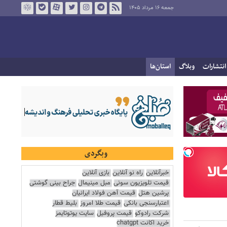
جمعه ۱۶ مرداد ۱۴۰۵
انتشارات
وبلاگ
استان‌ها
وبگردی
خبرآنلاین
راه نو آنلاین
بازی آنلاین
قیمت تلویزیون سونی
مبل مینیمال
جراح بینی گوشتی
پرشین هتل
قیمت آهن فولاد ایرانیان
اعتبارسنجی بانکی
قیمت طلا امروز
بلیط قطار
شرکت رادوکو
قیمت پروفیل
سایت یوتوتایمز
خرید اکانت chatgpt