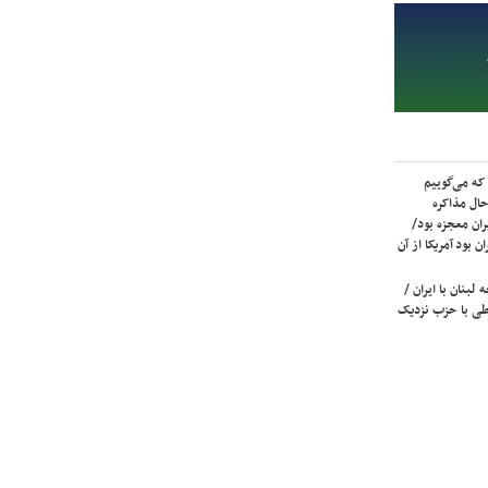
که می‌گوییم
حال مذاکره
ران معجزه بود/
ن بود آمریکا از آن
لبنان با ایران /
ی با حزب نزدیک