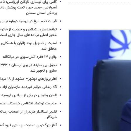
آمبولانس جدید حوزه تحت پوشش دانش
پزشکی استان سمنان
قیمت تخم مرغ در ارومیه دوباره ترمز بر
توانمندسازی زندانیان و حمایت از خانواد
محور اصلی برنامه‌های سال جاری است
امنیت و تسهیل تردد زائران با همکاری 
محقق شد
وقوع ۱۳ فقره آتش‌سوزی در میانکاله
ت
سازی و تجهیز شد
آغاز پروازهای نوشهر– مشهد از ۱۸ مرداد
43 زندانی جرائم غیرعمد مازندران آزاد می شوند
المان والیبال در یکی از میادین ارومی
مدیریت توانمند انتظامی کردستان امن
تقدیر استاندار مازندران از اصحاب رسان
خبرنگار
آغاز بزرگ‌ترین عملیات بهسازی فرودگا