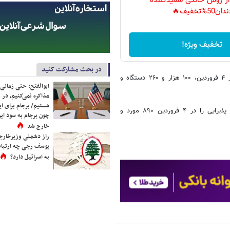
 از روش خانگی سفیدکننده
دان50%تخفیف🔥
تخفیف ویژه!
در بحث مشارکت کنید
ایزدی گفت: میزان ورودی خودرو سواری به استان از مبادی ۶ گانه استان در ۴ فروردین، ۱۰۰ هزار و ۲۶۰ دستگاه و
ابوالفتح: حتی زمانی 
مذاکره نمی‌کنیم، در 
هستیم/ برجام برای ای
مدیرکل میراث‌فرهنگی مازندران مجموع نظارت‌ها از صنوف و مراکز اقامتی، پذیرایی را در ۴ فروردین ۸۹۰ مورد و
چون برجام به سود ایرا
خارج شد
راز دشمنی وزیرخارجه 
یوسف رجی چه ارتباط
به اسرائیل دارد؟