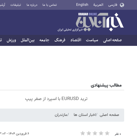
فارسی
العربية
English
تماس با ما
درباره ما
تبلیغات
آرشی
صفحه اصلی
سیاست
اقتصاد
فرهنگ
جامعه
بین‌الملل
ورزش
تا
مطالب پیشنهادی
ترید EURUSD با اسپرد از صفر پیپ
صفحه اصلی
اخبار استان ها
مازندران
۶ فروردین ۱۴۰۴ - ۱۳:۰۲
۰ نفر