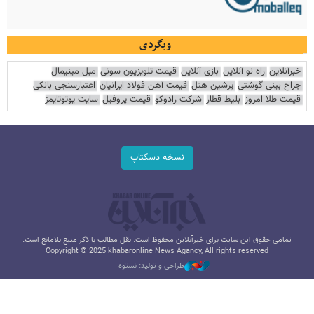
وبگردی
خبرآنلاین
راه نو آنلاین
بازی آنلاین
قیمت تلویزیون سونی
مبل مینیمال
جراح بینی گوشتی
پرشین هتل
قیمت آهن فولاد ایرانیان
اعتبارسنجی بانکی
قیمت طلا امروز
بلیط قطار
شرکت رادوکو
قیمت پروفیل
سایت یوتوتایمز
نسخه دسکتاپ
تمامی حقوق این سایت برای خبرآنلاین محفوظ است. نقل مطالب با ذکر منبع بلامانع است.
Copyright © 2025 khabaronline News Agancy, All rights reserved
طراحی و تولید: نستوه