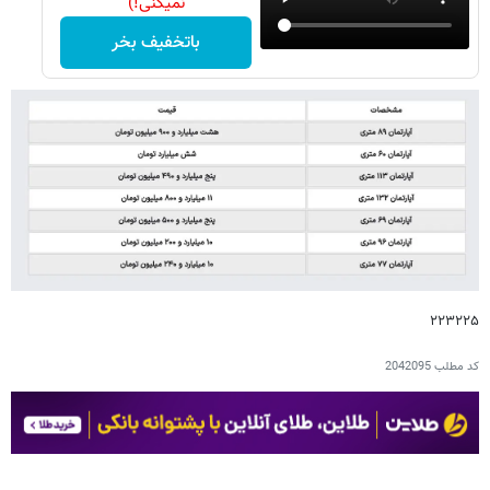
نمیکنی!)
باتخفیف بخر
۲۲۳۲۲۵
کد مطلب
2042095