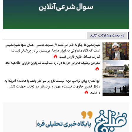
در بحث مشارکت کنید
شیخ‌نشین‌ها چگونه فکر می‌کنند؟/ مسجدجامعی: عمان تنها شیخ‌نشینی
است که نگاه متفاوتی به ایران دارد/ عربستان برادر بزرگ‌تر نیست؛
قدرت مسلط خلیج فارس است
سازمان وظیفه عمومی فراجا درباره معافیت سربازان فراری اطلاعیه داد
ابوالفتح: برای ترامپ مهم نیست تاج بر سر کار باشد یا عمامه/ آمریکا به
دنبال تغییر حکومت نیست/ عمان و عربستان در توقف حملات نقش
داشتند