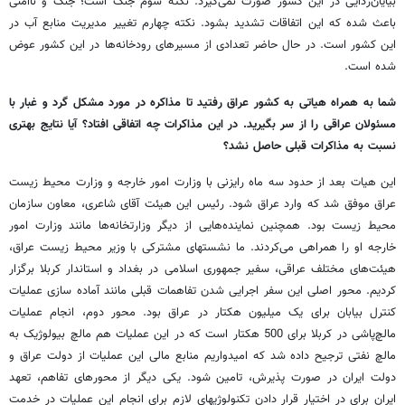
بیایان‌زدایی در این کشور صورت نمی‌گیرد. نکته سوم جنگ است؛ جنگ و ناامنی
باعث شده که این اتفاقات تشدید بشود. نکته چهارم تغییر مدیریت منابع آب در
این کشور است. در حال حاضر تعدادی از مسیرهای رودخانه‌ها در این کشور عوض
شده است.
شما به همراه هیاتی به کشور عراق رفتید تا مذاکره در مورد مشکل گرد و غبار با
مسئولان عراقی را از سر بگیرید. در این مذاکرات چه اتفاقی افتاد؟ آیا نتایج بهتری
نسبت به مذاکرات قبلی حاصل نشد؟
این هیات بعد از حدود سه ماه رایزنی با وزارت امور خارجه و وزارت محیط زیست
عراق موفق شد که وارد عراق شود. رئیس این هیئت آقای شاعری، معاون سازمان
محیط زیست بود. همچنین نماینده‌هایی از دیگر وزارتخانه‌ها مانند وزارت امور
خارجه او را همراهی می‌کردند. ما نشستهای مشترکی با وزیر محیط زیست عراق،
هیئت‌های مختلف عراقی، سفیر جمهوری اسلامی در بغداد و استاندار کربلا برگزار
کردیم. محور اصلی این سفر اجرایی شدن تفاهمات قبلی مانند آماده سازی عملیات
کنترل بیابان برای یک میلیون هکتار در عراق بود. محور دوم، انجام عملیات
مالچ‌پاشی در کربلا برای 500 هکتار است که در این عملیات هم مالچ بیولوژیک به
مالچ نفتی ترجیح داده شد که امیدواریم منابع مالی این عملیات از دولت عراق و
دولت ایران در صورت پذیرش، تامین شود. یکی دیگر از محورهای تفاهم، تعهد
ایران برای در اختیار قرار دادن تکنولوژیهای لازم برای انجام این عملیات در خدمت