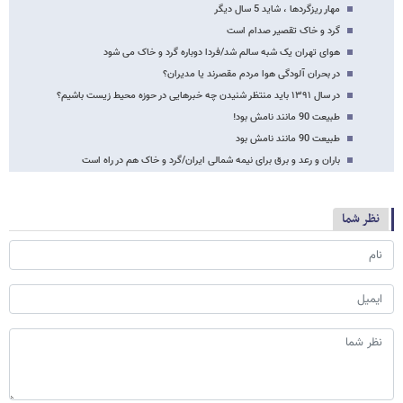
مهار ریزگردها ، شاید 5 سال دیگر
گرد و خاک تقصیر صدام است
هوای تهران یک شبه سالم شد/فردا دوباره گرد و خاک می شود
در بحران آلودگی هوا مردم مقصرند یا مدیران؟
در سال ۱۳۹۱ باید منتظر شنیدن چه خبرهایی در حوزه محیط زیست باشیم؟
طبیعت 90 مانند نامش بود!
طبیعت 90 مانند نامش بود
باران و رعد و برق برای نیمه شمالی ایران/گرد و خاک هم در راه است
نظر شما