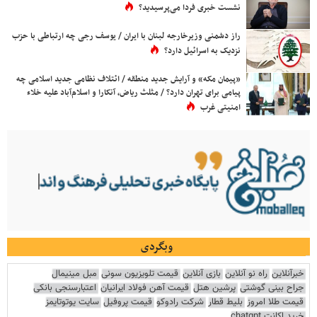
نشست خبری فردا می‌پرسیدید؟
راز دشمنی وزیرخارجه لبنان با ایران / یوسف رجی چه ارتباطی با حزب
نزدیک به اسرائیل دارد؟
«پیمان مکه» و آرایش جدید منطقه / ائتلاف نظامی جدید اسلامی چه
پیامی برای تهران دارد؟ / مثلث ریاض، آنکارا و اسلام‌آباد علیه خلاء
امنیتی غرب
وبگردی
خبرآنلاین
راه نو آنلاین
بازی آنلاین
قیمت تلویزیون سونی
مبل مینیمال
جراح بینی گوشتی
پرشین هتل
قیمت آهن فولاد ایرانیان
اعتبارسنجی بانکی
قیمت طلا امروز
بلیط قطار
شرکت رادوکو
قیمت پروفیل
سایت یوتوتایمز
خرید اکانت chatgpt