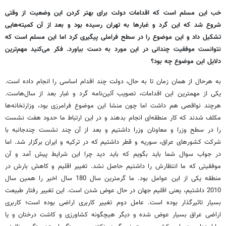
خب این مسلم است که اقدامات دولت برای بهتر کردن این وضعیت از وقتی
شروع شد که این گرد و غبارها به تهران رسیده بود و بعد از آن کمیته‌هایی
تشکیل داد و این موضوع را در سطح فراملی پیگیری کرد اما این مسلم است که
نتوانست موفقیت چندانی در این مورد به دست بیاورد. فکر می‌کنید مهم‌ترین
دلایل این موضوع چه بود؟
به هرحال از همان زمان تا به حال، دولت چند اقدام اساسی را انجام داده است.
یکی از مهمترین این اقدامات، تصویب آئین‌نامه گرد و غبار بعد از سال‌هاست.
هرچند نواقصی هم داشت اما چون منشا این موضوع فرامرزی بود، وزارتخانه‌ها
مکلف شدند که کار منطقه‌ای انجام بدهند و در این ارتباط ما حدود هفت نشست
را در سطح وزرا و معاونان وزرا داشتیم و بعد از آن چند نشست چندجانبه با
شرکت کشورهای عراق، سوریه و قطر داشتیم که در ترکیه و ایران برگزار شد. اما
در جواب سوال شما باید بگویم که باید دید چرا این شرایط پیش آمد و آن
موفقیتی که ما انتظارش را داشتیم حاصل نشد. تغییر اقلیم و کاهش بارش در
منطقه یکی از این عوامل بود. ما گرمترین سال 180 سال اخیر را همین سال
2010 داشتیم، یعنی اقلیم جهان در حال عوض شدن است. این تغییر رفتار طبیعت
بسیار تاثیرگذار بوده است. عامل دوم تغییر کاربری اراضی بوده است؛ کاربری
اراضی عراق بسیار عوض شده و دیگر هیچگونه کشاورزی و کاشت درختان و یا