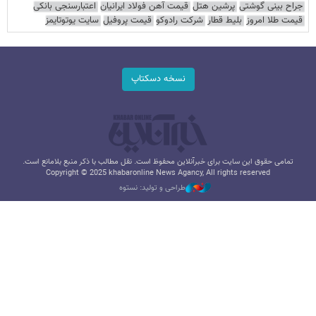
جراح بینی گوشتی
پرشین هتل
قیمت آهن فولاد ایرانیان
اعتبارسنجی بانکی
قیمت طلا امروز
بلیط قطار
شرکت رادوکو
قیمت پروفیل
سایت یوتوتایمز
نسخه دسکتاپ
تمامی حقوق این سایت برای خبرآنلاین محفوظ است. نقل مطالب با ذکر منبع بلامانع است.
Copyright © 2025 khabaronline News Agancy, All rights reserved
طراحی و تولید: نستوه