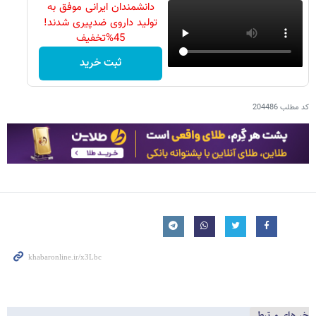
دانشمندان ایرانی موفق به
تولید داروی ضدپیری شدند!
45%تخفیف
ثبت خرید
کد مطلب
204486
خبرهای مرتبط