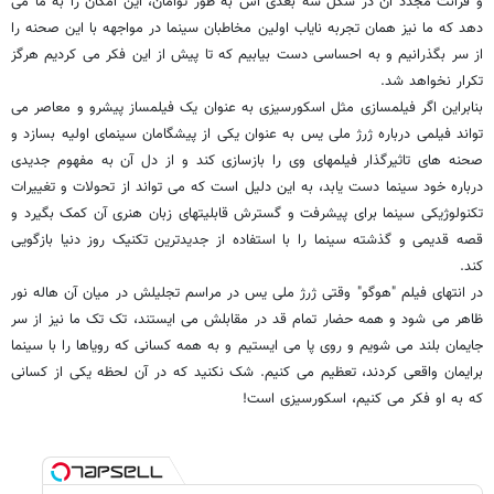
و قرائت مجدد آن در شکل سه بعدی اش به طور توامان، این امکان را به ما می
دهد که ما نیز همان تجربه نایاب اولین مخاطبان سینما در مواجهه با این صحنه را
از سر بگذرانیم و به احساسی دست بیابیم که تا پیش از این فکر می کردیم هرگز
تکرار نخواهد شد.
بنابراین اگر فیلمسازی مثل اسکورسیزی به عنوان یک فیلمساز پیشرو و معاصر می
تواند فیلمی درباره ژرژ ملی یس به عنوان یکی از پیشگامان سینمای اولیه بسازد و
صحنه های تاثیرگذار فیلمهای وی را بازسازی کند و از دل آن به مفهوم جدیدی
درباره خود سینما دست یابد، به این دلیل است که می تواند از تحولات و تغییرات
تکنولوژیکی سینما برای پیشرفت و گسترش قابلیتهای زبان هنری آن کمک بگیرد و
قصه قدیمی و گذشته سینما را با استفاده از جدیدترین تکنیک روز دنیا بازگویی
کند.
در انتهای فیلم "هوگو" وقتی ژرژ ملی یس در مراسم تجلیلش در میان آن هاله نور
ظاهر می شود و همه حضار تمام قد در مقابلش می ایستند، تک تک ما نیز از سر
جایمان بلند می شویم و روی پا می ایستیم و به همه کسانی که رویاها را با سینما
برایمان واقعی کردند، تعظیم می کنیم. شک نکنید که در آن لحظه یکی از کسانی
که به او فکر می کنیم، اسکورسیزی است!