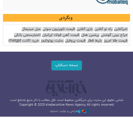
وبگردی
خبرآنلاین
راه نو آنلاین
بازی آنلاین
قیمت تلویزیون سونی
مبل مینیمال
جراح بینی گوشتی
پرشین هتل
قیمت آهن فولاد ایرانیان
اعتبارسنجی بانکی
قیمت طلا امروز
بلیط قطار
قیمت پروفیل
سایت یوتوتایمز
خرید اکانت chatgpt
نسخه دسکتاپ
تمامی حقوق این سایت برای خبرآنلاین محفوظ است. نقل مطالب با ذکر منبع بلامانع است.
Copyright © 2025 khabaronline News Agancy, All rights reserved
طراحی و تولید: نستوه