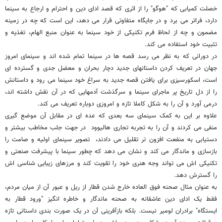
خصلت کمیابی که "هوگو" را از اثری که قصد ادای دین و احترام و ارجاع به سینما
دارد، فراتر می برد و در جایگاه متفاوتی قرار می دهد، این است که چه در زمینه
مضمون و چه از لحاظ فرم تکنیکی از خود سینما به عنوان منبع الهام، تغذیه و
تثبیت خود استفاده می کند.
در دورانی که به نظر می رسد قصه ها در سینما تمام شده اند و سینمای امروز
جهان در تعریف کردن داستانهای جدید دچار بحران و معضل جدی و گسترده ای
است، اسکورسیزی برای یافتن قصه جدید به سراغ خود سینما می رود و داستانش
را از دل تاریخ پر ماجرای سینما و سرگذشت آدمهایی که در آن نقش داشته اند،
درمی آورد و آن را به شکل کاملا تازه و امروزی دوباره تعریف می کند.
علاوه بر این به کمک سینمای سه بعدی که عده ای در مقابل آن موضع گیری
منفی می کردند و آن را به تجربه تجاری هالیوود در جهت جلب مخاطب بیشتر و
دستیابی به منفعت افزون تر تقلیل می دادند، تصویر سینمای اولیه و صامت را
بازسازی و ماندگار می کند و نشان می دهد که چطور سینما با پیشرفت صنعتی و
تکنیکی اش می تواند وجه هنری خود را تقویت کند و مرزهای زیبایی شناسی اش
را گسترش دهد.
به عنوان مثال صحنه فوق العاده خارج شدن قطار از ریل و عبور آن از میان مردم،
فقط یک ادای دین عاشقانه به صحنه ماندگار و خاطره انگیز "ورود قطار به
ایستگاه" برادران لومیر نیست. بلکه بازآفرینی آن در یک صورت بندی داستانی تازه