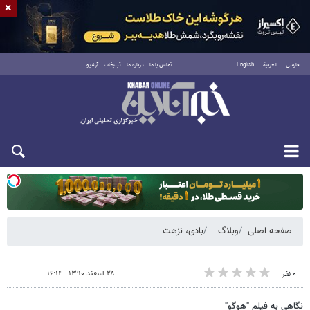
×
فارسی
العربية
English
تماس با ما
درباره ما
تبلیغات
آرشیو
دوشنبه ۱۹ مرداد ۱۴۰۵
صفحه اصلی
وبلاگ
بادی، نزهت
۲۸ اسفند ۱۳۹۰ - ۱۶:۱۴
۰ نفر
نگاهی به فیلم "هوگو"