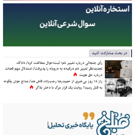
در بحث مشارکت کنید
رأی جنجالی درباره تغییر نام؛ ثبت‌احوال مخالفت کرد/ دادگاه
تجدیدنظر تغییر نام «رقیه» به «رویا» را پذیرفت/ استدلال مهم قضات
درباره حق هویت
راز ۱۵ روز بی‌خبری از حمیدرضا رجب‌زاده فاش شد/ مداح جوان چگونه
به قتل رسید؟ روایت یک قرار مرگ با دختر بلاگر