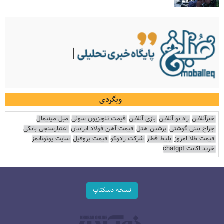
وبگردی
خبرآنلاین
راه نو آنلاین
بازی آنلاین
قیمت تلویزیون سونی
مبل مینیمال
جراح بینی گوشتی
پرشین هتل
قیمت آهن فولاد ایرانیان
اعتبارسنجی بانکی
قیمت طلا امروز
بلیط قطار
شرکت رادوکو
قیمت پروفیل
سایت یوتوتایمز
خرید اکانت chatgpt
نسخه دسکتاپ