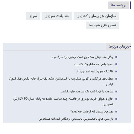
برچسب‌ها
سازمان هواپیمایی کشوری
تعطیلات نوروزی
نوروز
نقص فنی هواپیما
خبرهای مرتبط
وقتی شماره‌ای مشغول است چطور باید حرف زد؟
عذرخواهی به خاطر یک کامنت
تاکتیک چهارشنبه احمدی نژاد
عطریانفر در گفت و گویی متفاوت با خبرآنلاین: نشد یک بار از خانه تکانی فرار کنم /
اولین…
ساعت را فردا شب یک ساعت جلو بکشید
حال و هوای خرید نوروزی در فاصله چند ساعت مانده به پایان سال 90 /گزارش
تصویری
بهترین عیدی که گرفتید چه بوده؟
بازرسی های نامحسوس تابستانی از دفاتر خدمات مسافرتی