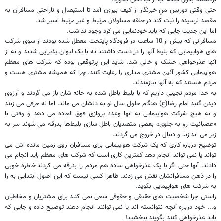
برگشتند بدون اینکه آب از آب تکان بخورد.
حتی وقتی دوربین منِ خبرنگار از کیف بیرون آمد تا استیصال و ناراحتی مسافران به
مقصد نرسیده را ثبت کند در حلقه مسئولان مرتبط و غیر مرتبط اسیر شد.
اما این جدیت جایی که باید خودنمایی می کرد وجود نداشت.
مسافرانی که بیش از 10 ساعت در فرودگاه پایتخت معطل شده بودند از سوی شرکت
های هواپیمایی که بلیط آنها را در دست داشتند نه با یک لیوان پذیرایی شدند و نه از
آنها عذرخواهی خشک و خالی شد. شاید این پرتوقعی بوده که شرکت های معظم
هواپیمایی کشور آئین مشتری مداری را رعایت کنند. چرا که همیشه مشتری هست و
مردم هستند که به آنها نیازمندند.
به خدا مردم نجیبی داریم که با بلیط باطل شده به خانه شان باز می گردند و آرزوی
دیدن گنبد امام رضا(ع) هنگام حلول سال نو به دلشان می ماند. اما نه حرفی می زنند
و نه هیچ شرکت هواپیمایی به آنها وعده پروازی فوق العاده می دهد و وقتی با
«عصبانیت رو به جلوی» بعضی متصدیان باطل سازی بلیط‌ها بدرقه می شوند سر به
زیر می اندازند و دنبال در خروج می گردند.
توضیح درباره کاری که یک شرکت هواپیمایی برای مسافران روی زمین مانده اش می
تواند یا نمی تواند انجام دهد کمترین کاری است که شرکت های معظم باید انجام می
دادند. آنها حتی اگر با یک عذرخواهی ساده هم مردم را بدرقه می کردند خاطره خوبی
را در ذهن مسافرانشان نقش می زدند. ظاهرا کسی نیست که این اصول ابتدایی به را
به شرکت های هواپیمایی بگوید.
راستی چرا شخصیت های حقیقی و حقوقی سعی نمی کنند برای مشتریان و مخاطبان
و... خود درباره آنچه نتوانسته اند یا نمی توانند انجام دهند توضیح داده و جایی که
باید عذرخواهی کنند بگویند ببخشید!