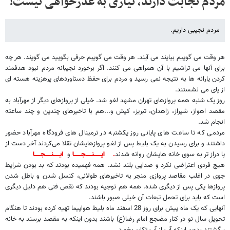
مردم نجابت دارند، نیازی به عذرخواهی نیست!
مردم نجیبی داریم.
هر وقت می گوییم بیایند می آیند. هر وقت می گوییم حرفی بگویید می گویند. هر چه
برای آنها می تراشیم با آن همراهی می کنند. اگر برخورد نجیبانه مردم نبود هدفمند
کردن یارانه ها به نتیجه نمی رسید و مردم برای حفظ دستاوردهای پرهزینه هسته ای
از پای می نشستند.
روز یک شنبه همه پروازهای تهران مشهد لغو شد. خیلی از پروازهای دیگر از مهرآباد به
مقصد اهواز، شیراز، زاهدان، تبریز، کیش و...هم با تاخیرهای چندین و چند ساعته
انجام شد.
مردمی که تا ساعت های پایانی روز یکشنبه در ترمینال های فرودگاه مهرآباد حضور
داشتند و برای رسیدن به یک بلیط پس از لغو پروازهایشان تقلا می‌کردند آخر دست از
پا دراز تر به سوی خانه هایشان روانه شدند
.
ایـــــــنــــــجـــــــا
و
ایــــــنــــــجــــــا
هیچ فردی اعتراضی نکرد و صدایی بلند نشد. همه فهمیده بودند که بد بودن شرایط
جوی در اغلب مقاصد پروازی منجر به تاخیرهای طولانی، کنسل شدن و باطل شدن
پروازها یکی پس از دیگری شده. همه هم توجیه بودند که نقص فنی هم دلیل دیگری
است که باید برای تحمل تبعات آن خیلی صبور باشند.
آنهایی که یک ماه پیش برای روز 28 اسفند ماه بلیط هواپیما تهیه کرده بودند تا هنگام
تحویل سال نو در کنار مضجع امام رضا(ع) باشند بدون اینکه به مقصد برسند به خانه