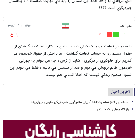
آقاي فرجادي آيا واقعا همه اين مسائل را بايد پاي نجابت گذاشت ؟؟؟ ياداستان
چيزديگري است ؟؟؟؟
بدون نام
۱۲:۴۰ - ۱۳۹۱/۰۱/۰۶
پاسخ
0
0
با سلام در نجابت مردم كه شكي نيست ، اين به كنار ، اما نبايد گذشتن از
حقوق مسلم رو به حساب نجابت گذاشت ، ما براحتي از حقوق خودمون مي
گذريم براي جلوگيري از درگيري ، شايد از ترس ، چه مي دونم يه جورايي
خودمون ظالم پرورش مي ديم و بعد از دستش مي ناليم ، فقط مي دونم اين
شيوه صحيح زندگي نيست كه اصلا انساني هم نيست
آخرین اخبار
استقلال و فتح تمام رشته‌ها! / برای ماهیگیری هم بازیکن خارجی می‌آورید؟
راز لانجیویتی یک خبرنگار!