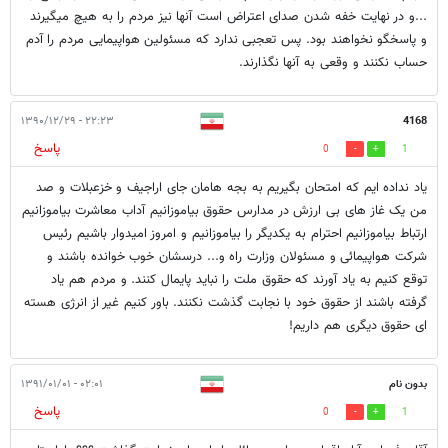
...و در نهایت خفه شدن صدای اعتراض است آنها نیز مردم را به هیچ میگیرند
و پاسخگو نخواهند بود. پس تعجبی ندارد که مسئولین هواپیمایی مردم را آدم
حساب نکنند و وقعی به آنها نگذارند.
۲۲:۲۳ - ۱۳۹۰/۱۲/۲۹
4168
پاسخ
0
1
یاد نداده ایم که امتحان بگیریم به بجه هامان جای اراجیف و خزعبلات و صد
من یک غاز های بی ارزش در مدارس حقوق بیاموزانیم آداب معاشرت بیاموزانیم
ارتباط بیاموزانیم احترام به یکدیگر را بیاموزانیم و امروز امیدوار باشیم رئیس
شرکت هواپیمائی و مسئولان وزارت راه و... درسشان خوب خوانده باشند و
توقع کنیم به یاد آورند که حقوق ملت را نباید پایمال کنند. و مردم هم یاد
گرفته باشند از حقوق خود با نجابت گذشت نکنند. باور کنیم غیر از انرژی هسته
ای حقوق دیگری هم داریم!
بدون نام
۰۲:۰۱ - ۱۳۹۱/۰۱/۰۱
پاسخ
0
1