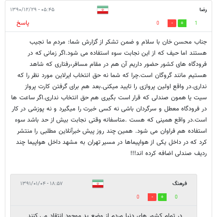
رضا
۰۵:۴۵ - ۱۳۹۰/۱۲/۲۹
پاسخ
0
1
جناب محسن خان با سلام و ضمن تشکر از گزارش شما: مردم ما نجیب
هستند اما حیف که از این نجابت سوء استفاده می شود.اگر زمانی که در
فرودگاه های کشور حضور داریم آن هم در مقام مسافر،رفتاری که شاهد
هستیم مانند گروگان است.چرا که شما نه حق انتخاب ایرلاین مورد نظر را که
نداری.در واقع اولین پروازی را تایید میکنی.بعد هم برای گرفتن کارت پرواز
سیت یا همون صندلی که قرار است بگیری هم حق انتخاب نداری.اگر ساعت ها
در فرودگاه معطل و سرگردان باشی نه کسی خبرت را میگیرد و نه پوزشی در کار
است.در واقع همینی که هست .متاسفانه وقتی نجابت بیش از حد باشد سوء
استفاده هم فراوان می شود. همین چند روز پیش خبرآنلاین مطلبی را منتشر
کرد که در داخل یکی از هواپیماها در مسیر تهران به مشهد داخل هواپیما چند
ردیف صندلی اضافه کرده اند!!!
فرهنگ
۱۸:۵۷ - ۱۳۹۱/۰۱/۰۴
0
0
در تمام کشور های دنیا مردم از وضع بد موجود انتقاد می کنند