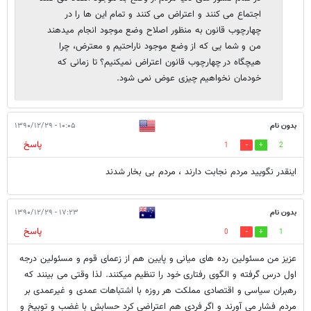
اجتماع می کنند و اعتراض می کنند و تمام این ها را در
چهارچوب قانون به منظور اصلاح وضع موجود انجام میدهند
من و شما یی که از وضع موجود ناراحتیم و معترض، چرا
هیچگاه در چهارچوب قانون اعتراض نمیکنیم؟ تا زمانی که
خودمان نخواهیم چیزی عوض نمی شود.
بدون نام
۱۰:۰۵ - ۱۳۹۰/۱۲/۲۹
پاسخ
1
2
اینقدر نگویید مردم نجابت دارند ، مردم بی بخار شدند
بدون نام
۱۷:۲۳ - ۱۳۹۰/۱۲/۲۹
پاسخ
0
1
عزیز من مسئولین رده های میانی و پایین هم از زعمای قوم و مسئولین درجه
اول درس گرفته و الگوی رفتاری خود را تنظیم میکنند. لذا وقتی می بینند که
رهبران سیاسی و اقتصادی مملکت هر روزه با اشتباهات عمدی و غیرعمدی بر
مردم فشار می آورند و اگر فردی هم اعتراضی کرد حسابش با غضب و توبیخ و