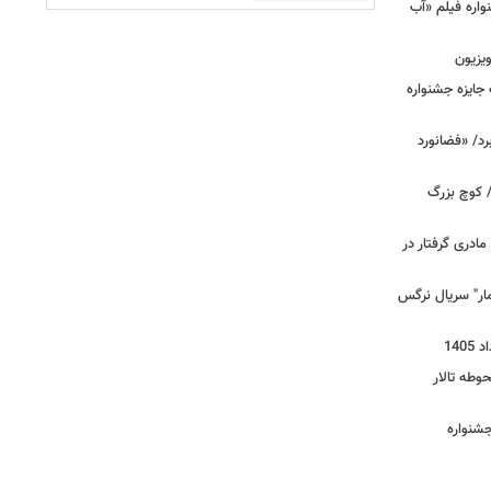
اره فیلم «آب
ویزیون
ت جایزه جشنواره
رد/ «فضانورد
 / کوچ بزرگ
مادری گرفتار در
مار" سریال نرگس
وطه تالار
جشنواره