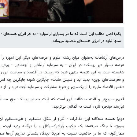
یکم) اصل مطلب این است که ما در بسیاری از موارد - به جز انرژی هسته‌ای - 
منتها نباید در انرژی هسته‌ای محدود می‌ماند.
درس‌های ارتباطات به‌عنوان میان رشته علوم و عرصه‌های دیگر، این آموزه را
عرصه بسیار «پر ریسک» در ایران - به سرمایه ارتباطی و اجتماعی - بیش از 
شایسته است به این نتیجه منتهی شود که ریسک در اقتصاد و سیاست ایران تا 
و «فرصت‌های نوین» پدید آید و سپس «ثبات» جایگزین شود؛ جایگزین چه امری؟
«نفس اقتصاد ملی» را از یک‌سوی و «نرخ مشارکت و سرمایه اجتماعی» را از د
قدری صریح‌تر و البته صادقانه این است که ثبات به‌جای ریسک، حق مس
نیازمند «پنجره تازه» است به گمانم. بی‌تردید.
دوم) هسته سه‌گانه این مذاکرات - فارغ از شکل مستقیم و غیرمستقیم آن 
به‌ویژه با جنگ تعرفه‌ها یک ترکیب پارادوکسیکال و یا دوگانه پدید آورده و
همان‌گونه که ما در حاکمیت نسبت به امریکا دیدگاه یکسانی نداریم آن‌ها ه