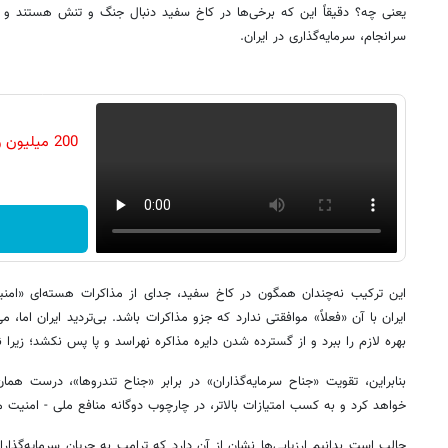
یعنی چه؟ دقیقاً این که برخی‌ها در کاخ سفید دنبال جنگ و تنش هستند و تی
سرانجام، سرمایه‌گذاری در ایران.
200 میلیو
این ترکیب نه‌چندان همگون در کاخ سفید، جدای از مذاکرات هسته‌ای «امنی
ایران با آن «فعلاً» موافقتی ندارد که جزو مذاکرات باشد. بی‌تردید ایران اما، 
بهره لازم را ببرد و از گسترده شدن دایره مذاکره نهراسد و پا پس نکشد؛ زیرا 
بنابراین، تقویت «جناح سرمایه‌گذاران» در برابر «جناح تندروها»، درست هم
خواهد کرد و به کسب امتیازات بالاتر، در چارچوب دوگانه منافع ملی - امنیت
جالب است بدانیم ارزیابی‌ها نشان از آن دارد که ترامپ به جریان سرمایه‌گذارا