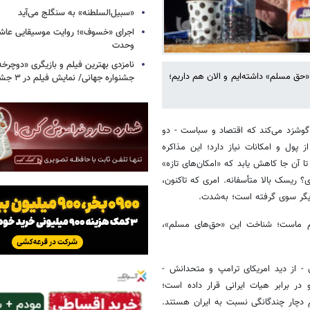
«سبیل‌السلطنه» به سنگلج می‌آید
اجرای «خسوف»؛ روایت موسیقایی عاشورا
وحدت
«حق مسلم» داشته‌ایم و الان هم داریم؛
جشنواره جهانی/ نمایش فیلم در ۳ جشنواره دیگر
 گوشزد می‌کند که اقتصاد و سباست - دو
پول و امکانات نیاز دارد؛ این مذاکره
آن جا کاهش یابد که «امکان‌های تازه»
 ریسک بالا متأسفانه. امری که تاکنون،
یگر سوی گرفته است؛ به‌شدت.
لم ماست؛ شناخت این «حق‌های مسلم»،
- از دید امریکای ترامپ و متحدانش -
 در برابر هیات ایرانی قرار داده است؛
م دچار چندگانگی نسبت به ایران هستند.