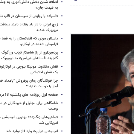
اضافه شدن بخش دانش‌آموزی به جشنو
به قیمت جان»
«آسباد» با روایتی از سیستان در قاب تل
زوج ایرانی با «از یاد رفته» نامزد دریاف
نیویورک شدند
داستان مردی که افغانستان را به فضا ب
فراموش شده» در لوکارنو
پرده‌برداری از راز شاهکار نایاب ون‌گوگ
گنجینه افسانه‌ای «پرلمن» به نیویورک
نقش متفاوت مونیکا بلوچی در لوکارنو؛ 
یک نقش اجتماعی
چرا خوانندگان رمان پرفروش "بامداد خ
آبیار را دوست ندارند؟
صفحه اول روزنامه های یکشنبه 18مرداد 1405
شامگاهی برای تجلیل از خبرنگاران در مح
وحدت
«ماهی‌های زنگ‌زده» بهترین انیمیشن 
آمریکایی شد
انیمیشن «یارپ» وارد فاز تولید شد