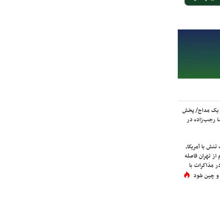
 یک مداح/ پخش
 رجب‌زاده در
نش با آمریکا،
از تهران فاصله
در مذاکرات با
 و چین شود