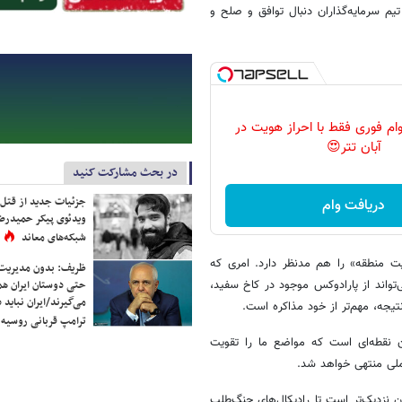
م سرمایه‌گذاران دنبال توافق و صلح و
ن وام فوری فقط با احراز هویت در
آبان تتر😍
در بحث مشارکت کنید
جزئیات جدید از قتل
دریافت وام
ویدئوی پیکر حمیدرضا
شبکه‌های معاند
ت منطقه» را هم مدنظر دارد. امری که
ظریف: بدون مدیریت ت
حتی دوستان ایران هم 
می‌تواند از پارادوکس موجود در کاخ سفید،
می‌گیرند/ایران نباید 
نتیجه، مهم‌تر از خود مذاکره است.
ترامپ قربانی روسیه
ان نقطه‌ای است که مواضع ما را تقویت
 ملی منتهی خواهد شد.
ن نزدیک‌تر است تا رادیکال‌های جنگ‌طلب