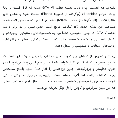
نکته‌ای که اهمیت ویژه دارد، نقشهٔ عظیم GTA VI است که قرار است بر پایهٔ
ایالت خیالی «Leonida» (برگرفته از فلوریدا Florida) ساخته شود و شامل شهر
«Vice City» (الهام‌گرفته از میامی Miami) باشد. بر اساس تخمین‌های انجام‌شده،
مساحت این نقشه حدود ۱۲۵ کیلومتر مربع است، یعنی بیش از دو برابر و نیم
نقشهٔ GTA V. در چنین مقیاسی، قطعاً نیاز به شخصیت‌هایی متنوع‌تر، پیچیده‌تر و
زنده‌تر احساس می‌شود؛ شخصیت‌هایی که با سبک زندگی، گفتار و رفتارشان،
روایت‌های متفاوت و ملموسی را شکل دهند.
پرسشی که پس از تماشای این تجربه ذهن مخاطب را درگیر می‌کند این است که
آیا این مسیر در GTA VI نیز تکرار خواهد شد؟ آیا باز هم کسی پیدا می‌شود که در
دنیای عظیم‌تر و پرجزئیات‌تر، چنین پژوهشی را آغاز کند؟ شاید پاسخ مشخصی
وجود نداشته باشد، اما آنچه مسلم است، بازی‌های جهان‌باز همچنان بستری
خواهند بود برای تجربه‌های شخصی، عجیب و در عین حال آموزنده؛ تجربه‌هایی
که مرز میان سرگرمی و کاوش را بار دیگر تعریف می‌کنند.
۵۸۵۸
کد مطلب
2048944