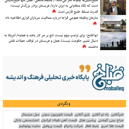
شیخ‌نشین‌ها چگونه فکر می‌کنند؟/ مسجدجامعی: عمان تنها شیخ‌نشینی
است که نگاه متفاوتی به ایران دارد/ عربستان برادر بزرگ‌تر نیست؛
قدرت مسلط خلیج فارس است
سازمان وظیفه عمومی فراجا درباره معافیت سربازان فراری اطلاعیه داد
ابوالفتح: برای ترامپ مهم نیست تاج بر سر کار باشد یا عمامه/ آمریکا به
دنبال تغییر حکومت نیست/ عمان و عربستان در توقف حملات نقش
داشتند
وبگردی
خبرآنلاین
راه نو آنلاین
بازی آنلاین
قیمت تلویزیون سونی
مبل مینیمال
جراح بینی گوشتی
پرشین هتل
قیمت آهن فولاد ایرانیان
اعتبارسنجی بانکی
قیمت طلا امروز
بلیط قطار
شرکت رادوکو
قیمت پروفیل
سایت یوتوتایمز