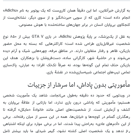
به گزارش خبرآنلاین، اما این دقیقاً همان کاری‌ست که یک یوتوبر به نام «Adichu»
انجام داده است؛ کاری که از سویی حیرت‌انگیز و از سوی دیگر، نشانه‌ای‌ست از
کنجکاوی بی‌پایان انسان در برابر جهان‌های ساخته‌شده با هوش مصنوعی.
به نقل از یک‌پزشک، بر پایهٔ پژوهش Adichu، در بازی GTA V بیش از ۸۵۰ نوع
شخصیت غیرقابل‌بازی طراحی شده‌ است؛ کاراکترهایی که بسته به محل حضور
بازیکن، ظاهر و رفتار متفاوتی دارند. در مناطق مرفه، چهره‌هایی شیک و آرام دیده
می‌شوند و در حاشیهٔ شهر، کارگرانی ساده، دست‌فروشان یا بزهکاران. هدف این
بازیکن حذف تمام این گونه‌ها بوده، نه صرفاً تک‌تک افراد؛ به عبارتی، پاک‌سازی
تمامی تیپ‌های اجتماعی شبیه‌سازی‌شده در نقشهٔ بازی.
مأموریتی بدون پاداش، اما سرشار از جزییات
در ویدئویی که حدود ده دقیقه به‌طول می‌انجامد، شاهد یک مأموریت شخصی
هستیم؛ مأموریتی که پاداشی درون بازی ندارد، اما بازتابی از علاقهٔ بی‌پایان به
کشف و آزمایش است. از شخصیت‌های اصلی مانند خانوادهٔ «مایکل» گرفته تا
رهگذران گمنام در کوچه‌ها و خیابان‌ها، همه در این مسیر از میان رفته‌اند. برخی
از این «آدم‌های عادی» به‌راحتی پیدا شدند، اما در برخی موارد برای اینکه اشتباهی
رخ ندهد و یک شخصیت اصلی کشته نشود، گیمر شیدای ما باید بیشتر تامل