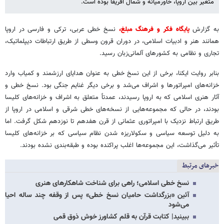
متغیر بین اروپا، خاورمیانه و شمال آفریقا بوده است.
به گزارش
پایگاه فکر و فرهنگ مبلغ،
نسخ خطی عربی، ترکی و فارسی در اروپا
همانند هنر و ادبیات اسلامی، در دوران قرون وسطی از طریق ارتباطات دیپلماتیک،
تجاری و نظامی به کشورهای آلمانی‌زبان رسید.
بنابر روایت ایکنا، برخی از این نسخ خطی به عنوان هدایای ارزشمند و کمیاب وارد
خزانه‌های امپراتورها و اشراف می‌شد و برخی دیگر غنایم جنگی بود. نسخ خطی و
آثار هنری اسلامی‌ که به اروپا رسیدند، عمدتاً متعلق به اشراف و خزانه‌های کلیسا
بودند، در حالی که مجموعه‌هایی از نسخه‌های خطی شرقی و اسلامی ‌در اروپا از
طریق ارتباط نزدیک با امپراتوری عثمانی از قرن هفدهم تا نوزدهم شکل گرفت. اما
به دلیل توسعه سیاسی و سکولاریزه شدن نظام سیاسی که بر خزانه‌های کلیسا
تأثیر می‌گذاشت، این مجموعه‌ها اغلب پراکنده بوده و طبقه‌بندی نشده بودند.
خبرهای مرتبط
نسخ خطی اسلامی؛ راهی برای شناخت شاهکارهای هنری
آئین «بزرگداشت حامیان نسخ خطی» پس از وقفه چند ساله احیا
می‌شود
ببینید| کتابت قرآن به قلم کشاورز خوش ذوق قمی