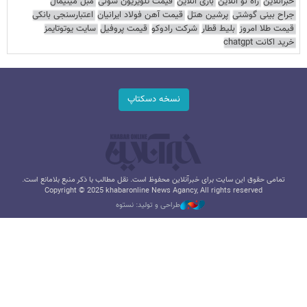
خبرآنلاین
راه نو آنلاین
بازی آنلاین
قیمت تلویزیون سونی
مبل مینیمال
جراح بینی گوشتی
پرشین هتل
قیمت آهن فولاد ایرانیان
اعتبارسنجی بانکی
قیمت طلا امروز
بلیط قطار
شرکت رادوکو
قیمت پروفیل
سایت یوتوتایمز
خرید اکانت chatgpt
نسخه دسکتاپ
تمامی حقوق این سایت برای خبرآنلاین محفوظ است. نقل مطالب با ذکر منبع بلامانع است.
Copyright © 2025 khabaronline News Agancy, All rights reserved
طراحی و تولید: نستوه