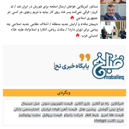
سناتور آمریکایی خواهان ارسال اسلحه برای شورش در ایران شد / تد
کروز: فرقی نمی‌کند پسر شاه روی کار بیاید یا مریم رجوی، هر کسی جز
جمهوری اسلامی
«پیمان مکه» و آرایش جدید منطقه / ائتلاف نظامی جدید اسلامی چه
پیامی برای تهران دارد؟ / مثلث ریاض، آنکارا و اسلام‌آباد علیه خلاء
امنیتی غرب
وبگردی
خبرآنلاین
راه نو آنلاین
بازی آنلاین
قیمت تلویزیون سونی
مبل مینیمال
جراح بینی گوشتی
پرشین هتل
قیمت آهن فولاد ایرانیان
اعتبارسنجی بانکی
قیمت طلا امروز
بلیط قطار
شرکت رادوکو
قیمت پروفیل
سایت یوتوتایمز
خرید اکانت chatgpt