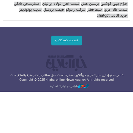
جراح بینی گوشتی
پرشین هتل
قیمت آهن فولاد ایرانیان
اعتبارسنجی بانکی
قیمت طلا امروز
بلیط قطار
شرکت رادوکو
قیمت پروفیل
سایت یوتوتایمز
خرید اکانت chatgpt
نسخه دسکتاپ
تمامی حقوق این سایت برای خبرآنلاین محفوظ است. نقل مطالب با ذکر منبع بلامانع است.
Copyright © 2025 khabaronline News Agancy, All rights reserved
طراحی و تولید: نستوه