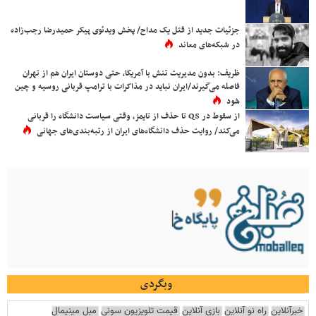
جزئیات جدید از قتل یک مداح/ پخش ویدئوی پیکر حمیدرضا رجب‌زاده
در شبکه‌های معاند
ظریف: بدون مدیریت تنش با آمریکا، حتی دوستان ایران هم از تهران
فاصله می‌گیرند/ایران نباید در مذاکرات با ترامپ قربانی روسیه و چین
شود
از سقوط در QS تا حذف از تایمز، وقتی سیاست دانشگاه را قربانی
می‌کند/ روایت حذف دانشگاه‌های ایران از رتبه‌بندی‌های جهانی
وبگردی
خبرآنلاین
راه نو آنلاین
بازی آنلاین
قیمت تلویزیون سونی
مبل مینیمال