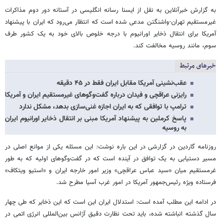
به گزارش خبرآنلاین به نقل از ایسنا رسانه انگلیسی در آستانه دور دوم مذاکرات
غیرمستقیم تهران-واشنگتن مدعی شده است که انتظار می‌رود که ایران با پیشنهاد
آمریکا برای انتقال ذخایر اورانیوم با درجه خلوص بالای خود به یک کشور طرف
سوم، مانند روسیه مخالفت کند.
خبرهای مرتبط
عقب‌نشینی آمریکا مقابل ایران فقط در ۴۵ دقیقه
رایزنی عراقچی و فیدان درباره گفت‌وگوهای غیرمستقیم ایران و آمریکا
ترامپ با توافقی که به ایران اجازه غنی‌سازی بدهد، مشکل ندارد
پاسخ کرملین به پیشنهاد آمریکا مبنی بر انتقال ذخایر اورانیوم ایران
به روسیه
روزنامه گاردین در گزارشی در این باره نوشت: این مسئله یکی از موانع اصلی در
مسیر دستیابی به یک توافق در آینده است که در گفت‌وگوهای اولیه که به طور
غرمستقیم میان «سید عباس عراقچی» وزیر امور خارجه ایران و «استیو ویتکاف»
فرستاده ویژه رئیس‌جمهور آمریکا در امور غرب آسیا مطرح شد.
در ادامه این مطلب آمده است: استدلال ایران این است که این ذخایر که طی چهار
سال گذشته انباشته شده، باید تحت نظارت دقیق آژانس بین‌المللی انرژی اتمی در