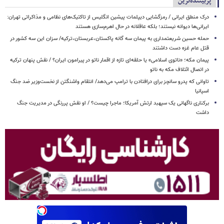
پربیننده‌ترین
درک منطق ایرانی / رمزگشایی دیپلمات پیشین انگلیس از تاکتیک‌های نظامی و مذاکراتی تهران:
ایرانی‌ها دیوانه نیستند؛ بلکه عاقلانه در حال اهرم‌سازی هستند
حمله حسین شریعتمداری به پیمان سه گانه پاکستان،عربستان،ترکیه/ سزان این سه کشور در
قتل عام غزه دست داشتند
پیمان مکه؛ «ناتوی اسلامی» یا حلقه‌ای تازه از اقمار ناتو در پیرامون ایران؟ / نقش پنهان ترکیه
در اتصال ائتلاف مکه به ناتو
تاوانی که پدرو سانچز برای درافتادن با ترامپ می‌دهد/ انتقام واشنگتن از نخست‌وزیر ضد جنگ
اسپانیا
برکناری ناگهانی یک سپهبد ارتش آمریکا؛ ماجرا چیست؟ / او نقش پررنگی در مدیریت جنگ
داشت