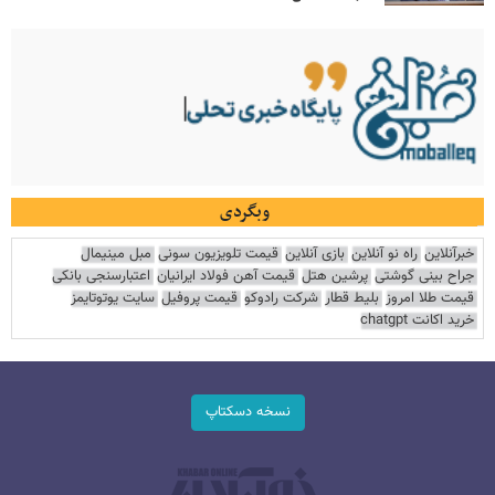
وبگردی
خبرآنلاین
راه نو آنلاین
بازی آنلاین
قیمت تلویزیون سونی
مبل مینیمال
جراح بینی گوشتی
پرشین هتل
قیمت آهن فولاد ایرانیان
اعتبارسنجی بانکی
قیمت طلا امروز
بلیط قطار
شرکت رادوکو
قیمت پروفیل
سایت یوتوتایمز
خرید اکانت chatgpt
نسخه دسکتاپ