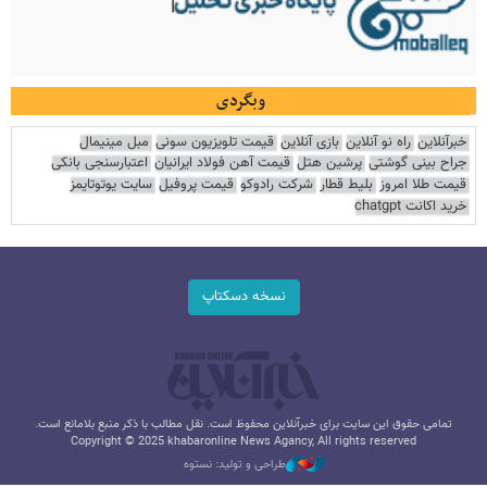
وبگردی
خبرآنلاین
راه نو آنلاین
بازی آنلاین
قیمت تلویزیون سونی
مبل مینیمال
جراح بینی گوشتی
پرشین هتل
قیمت آهن فولاد ایرانیان
اعتبارسنجی بانکی
قیمت طلا امروز
بلیط قطار
شرکت رادوکو
قیمت پروفیل
سایت یوتوتایمز
خرید اکانت chatgpt
نسخه دسکتاپ
تمامی حقوق این سایت برای خبرآنلاین محفوظ است. نقل مطالب با ذکر منبع بلامانع است.
Copyright © 2025 khabaronline News Agancy, All rights reserved
طراحی و تولید: نستوه