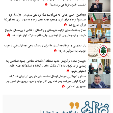
نشست خبری فردا می‌پرسیدید؟
ابوالفتح: حتی زمانی که می‌گوییم مذاکره نمی‌کنیم، در حال مذاکره
هستیم/ برجام برای ایران معجزه بود/ چون برجام به سود ایران بود آمریکا
از آن خارج شد
نماز جماعت سران ترکیه، عربستان و پاکستان + عکس / بن‌سلمان، شهباز
شریف و اردوغان پس از امضای پیمان دفاع مشترک نماز خواندند
راز دشمنی وزیرخارجه لبنان با ایران / یوسف رجی چه ارتباطی با حزب
نزدیک به اسرائیل دارد؟
«پیمان مکه» و آرایش جدید منطقه / ائتلاف نظامی جدید اسلامی چه
پیامی برای تهران دارد؟ / مثلث ریاض، آنکارا و اسلام‌آباد علیه خلاء
امنیتی غرب
سناتور آمریکایی خواهان ارسال اسلحه برای شورش در ایران شد / تد
کروز: فرقی نمی‌کند پسر شاه روی کار بیاید یا مریم رجوی، هر کسی جز
جمهوری اسلامی