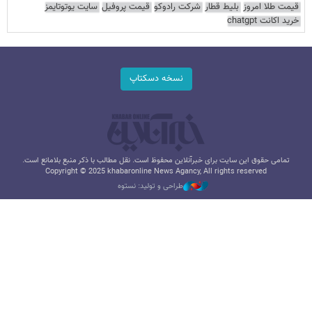
قیمت طلا امروز
بلیط قطار
شرکت رادوکو
قیمت پروفیل
سایت یوتوتایمز
خرید اکانت chatgpt
نسخه دسکتاپ
تمامی حقوق این سایت برای خبرآنلاین محفوظ است. نقل مطالب با ذکر منبع بلامانع است.
Copyright © 2025 khabaronline News Agancy, All rights reserved
طراحی و تولید: نستوه