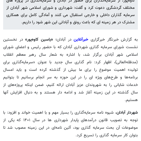
کاوه‌پور، از سرمایه‌گذاران برای حضور در آبادان و سرمایه‌گذاری در پروژه های
مختلف گردشگری دعوت کرد و گفت: شهرداری و شورای اسلامی شهر آبادان از
سرمایه گذاران داخلی و خارجی استقبال می کنند و آمادگی کامل برای همکاری
مشترک در هر زمینه ای که باعث رونق و آبادانی این شهر شود را داریم.
به گزارش خبرنگار خبرگزاری
خبرآنلاین
در آبادان؛
«یاسین کاوه‌پور»
در نخستین
نشست شورای سرمایه گذاری شهرداری آبادان که با حضور رئیس و اعضای شورای
اسلامی شهر آبادان برگزار شد، با اشاره به شعار سال رهبر معظم انقلاب
(مدظله‌العالی)، اظهار کرد: نام گذاری سال جدید با عنوان «سرمایه‌گذاری برای
تولید» اهمیت موضوع را برای ما بیش از گذشته کرده است و باید امسال
برنامه‌ها و طرح‌های ویژه ای را در این حوزه به سر انجام برسانیم تا بتوانیم
خدمات شایانی را به شهروندان عزیز آبادان ارائه کنیم، ضمن اینکه پروژه‌های از
سال گذشته در این زمینه آغاز شد و ادامه دار هستند و به دنبال افزایش آنها
هستیم.
شهردار آبادان
، شیوه نامه سرمایه‌گذاری را بسیار مهم و با اهمیت خواند و افزود: با
توجه به تصویب قانون درآمدهای پایدار شهرداری ها در سال ۱۴۰۱ که یکی از
موضوعات آن بحث سرمایه گذاری بود، آئین نامه‌ای در این زمینه مصوب شد تا
بتوان کار سرمایه گذاری را تسریع کرد.