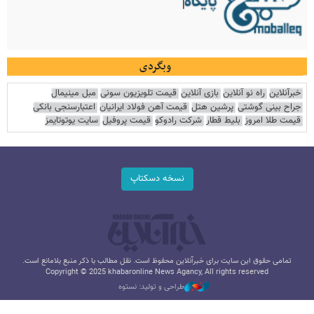
وبگردی
خبرآنلاین
راه نو آنلاین
بازی آنلاین
قیمت تلویزیون سونی
مبل مینیمال
جراح بینی گوشتی
پرشین هتل
قیمت آهن فولاد ایرانیان
اعتبارسنجی بانکی
قیمت طلا امروز
بلیط قطار
شرکت رادوکو
قیمت پروفیل
سایت یوتوتایمز
نسخه دسکتاپ
تمامی حقوق این سایت برای خبرآنلاین محفوظ است. نقل مطالب با ذکر منبع بلامانع است.
Copyright © 2025 khabaronline News Agancy, All rights reserved
طراحی و تولید: نستوه