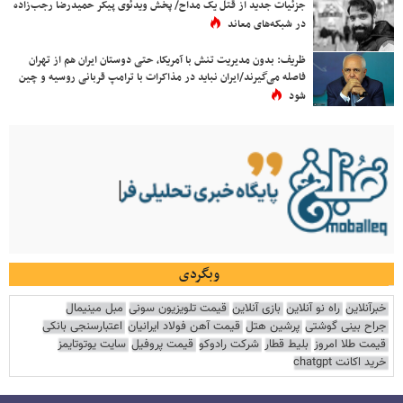
جزئیات جدید از قتل یک مداح/ پخش ویدئوی پیکر حمیدرضا رجب‌زاده
در شبکه‌های معاند
ظریف: بدون مدیریت تنش با آمریکا، حتی دوستان ایران هم از تهران
فاصله می‌گیرند/ایران نباید در مذاکرات با ترامپ قربانی روسیه و چین
شود
وبگردی
خبرآنلاین
راه نو آنلاین
بازی آنلاین
قیمت تلویزیون سونی
مبل مینیمال
جراح بینی گوشتی
پرشین هتل
قیمت آهن فولاد ایرانیان
اعتبارسنجی بانکی
قیمت طلا امروز
بلیط قطار
شرکت رادوکو
قیمت پروفیل
سایت یوتوتایمز
خرید اکانت chatgpt