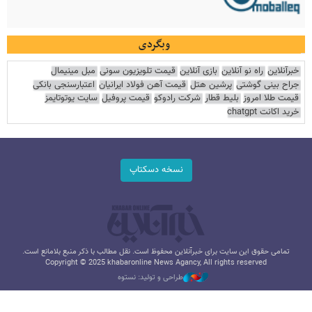
وبگردی
خبرآنلاین
راه نو آنلاین
بازی آنلاین
قیمت تلویزیون سونی
مبل مینیمال
جراح بینی گوشتی
پرشین هتل
قیمت آهن فولاد ایرانیان
اعتبارسنجی بانکی
قیمت طلا امروز
بلیط قطار
شرکت رادوکو
قیمت پروفیل
سایت یوتوتایمز
خرید اکانت chatgpt
نسخه دسکتاپ
تمامی حقوق این سایت برای خبرآنلاین محفوظ است. نقل مطالب با ذکر منبع بلامانع است.
Copyright © 2025 khabaronline News Agancy, All rights reserved
طراحی و تولید: نستوه