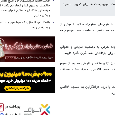
غریب‌آبادی: کنوانسیون خزر هیچ تغییر
خواست صهیونیست ها برای تخریب مسجد
حاکمیتی و سهم ایران ایجاد نمی‌کند / 
حرف‌های منتقدان هستیم / برای همه ا
روشن داریم
پانه‌تا: آمریکا مثل یک «بوکسور مست» 
د ما طرح‌های مطرح‌شده توسط برخی از
روسیه می‌دود
یب مسجدالاقصی و ساخت معبد موهوم به
رگونه تعرض به وضعیت تاریخی و حقوقی
ای بازداشتن اشغالگران تأکید داریم.
ز نژادپرستانه و افراطی مداوم از سوی
یف «مسجدالاقصی» و قبةالصخره هستند،
ت با ورود افراط‌گرایان به مسجد الاقصی
رد.