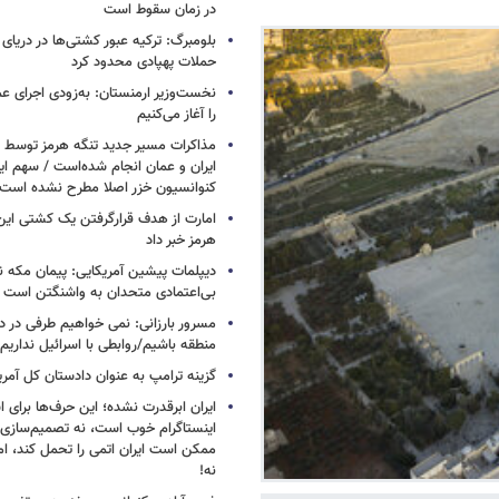
در زمان سقوط است
بلومبرگ: ترکیه عبور کشتی‌ها در دریای 
حملات پهپادی محدود کرد
نخست‌وزیر ارمنستان: به‌زودی اجرای عم
را آغاز می‌کنیم
مذاکرات مسیر جدید تنگه هرمز توسط ن
ایران و عمان انجام شده‌است / سهم ایر
کنوانسیون خزر اصلا مطرح نشده است
امارت از هدف قرارگرفتن یک کشتی این
هرمز خبر داد
دیپلمات پیشین آمریکایی: پیمان مکه ن
بی‌اعتمادی متحدان به واشنگتن است
مسرور بارزانی: نمی خواهیم طرفی در د
منطقه باشیم/روابطی با اسرائیل نداریم
گزینه ترامپ به عنوان دادستان کل آمری
ایران ابرقدرت نشده؛ این حرف‌ها برای 
اینستاگرام خوب است، نه تصمیم‌سازی/
ممکن است ایران اتمی را تحمل کند، اما
نه!