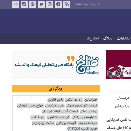
شنبه ۱۷ مرداد ۱۴۰۵
انتشارات
وبلاگ
استان‌ها
وبگردی
 عربستان
خبرآنلاین
راه نو آنلاین
بازی آنلاین
قیمت تلویزیون سونی
مبل مینیمال
جراح بینی گوشتی
بازدارندگی
پرشین هتل
قیمت آهن فولاد ایرانیان
اعتبارسنجی بانکی
قیمت طلا امروز
بلیط قطار
 نفتی آمریکایی
شرکت رادوکو
قیمت پروفیل
سایت یوتوتایمز
ه کاخ‌های صدام
خرید اکانت chatgpt