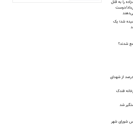
اده را به قتل
ی‌داد/دوست
‌دهند
شیده شد؛ یک
جمع شدند؟
ر دقیق شهدای جنگ اعلام شد/ ۴۰ درصد از شهدای
خانه فندک
تگیر شد
۰» از زبان رئیس شورای شهر