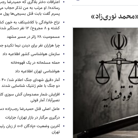
اعترافات دختر بلاگری که حمیدرضا رجب‌ز
رسانده/ او مرتب به من تذکر حجاب م
محمد نوری‌زاد»
پسرم گفت بابت قتل بسیجی‌ها پول می
نزاع خانوادگی با کلاشینکف به خون ک
کشته و ۸ مجروح/ ۱۲ نفر دستگیر شدند
مسمومیت ۲۸ زائر در مسیر مشهد
چرا هزاران نفر برای دیدن نیما تکیدو 
سازمان هواشناسی کشور اطلاعیه داد
حمله مسلحانه در یک قهوه‌خانه
هواشناسی تهران اطلاعیه داد
آما
دو جنگ با علم ژنتیک شناسایی شدند
افزایش شمار مصدومان آتش سوزی کار
نصیرآباد/ آمار فوتی
عامل اصلی قتل حمیدرضا رجب‌زاده دس
درگیری مرگبار در بازار تهران/ جزئیات
آخرین وضعیت «پادگان ۶
تهران