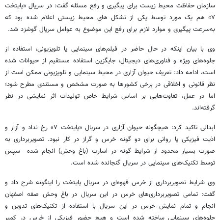
سازمان حفاظت محیط زیست برای پیگیری و رفع مسئله گفت: در سریال «پایتخت
۷» هم یک مورد توسط یکی از تشکل های محیط زیستی اعلام شده بود که
به‌سرعت پیگیری و موارد لازم برای رفع این موضوع به عوامل سریال گوشزد شد.
وی با بیان اینکه در حال حاضر در فیلم‌های سینمایی یا تلویزیونی، استفاده از
جلوه‌های ویژه و فناوری‌های دیجیتال، جایگزین استفاده مستقیم از حیوانات شده
است، ادامه داد: تعریف حیوان آزاری در محیط سینمایی و تلویزیونی ممکن است از
نظر قانونی و اخلاقی در برخی کشورها به صورت مشخص و مستندی مطرح شود؛
اما در عمل، تفاوت‌هایی بر اساس شرایط خاص تولیدات اثر نمایشی در نظر
گرفته‌اند.
ابدالی تاکید کرد: هیچگونه حیوان آزاری در سریال «پایتخت ۷» رخ نداد و آزار و
اذیت فیزیکی یا روانی برای دو گونه خرس و گراز در کار نبود. تصویربرداری به
صورت بسیار محدود از شرایط گونه در اسارت (باغ وحش) انجام شده سپس
توسط تکنیک‌های سینمایی در سریال گنجانده شده است.
وی شرایط تصویربرداری از خرس قهوه‌ای در سریال پایتخت را اینگونه شرح داد و
گفت: تمامی تصویربرداری‌های خرس در این سریال در باغ وحش صفه اصفهان
انجام و تمام نمایش خرس در این سریال با استفاده از تکنیک‌های تدوین و
جلوه‌های سینمایی ساخته شده است و هیچ حضور فیزیکی از خرس در کمیر