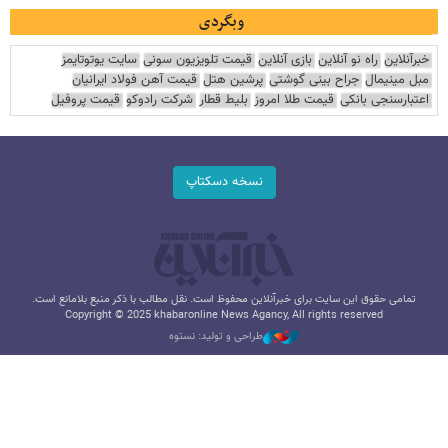
وبگردی
خبرآنلاین
راه نو آنلاین
بازی آنلاین
قیمت تلویزیون سونی
سایت یوتوتایمز
مبل مینیمال
جراح بینی گوشتی
پرشین هتل
قیمت آهن فولاد ایرانیان
اعتبارسنجی بانکی
قیمت طلا امروز
بلیط قطار
شرکت رادوکو
قیمت پروفیل
نسخه دسکتاپ
تمامی حقوق این سایت برای خبرآنلاین محفوظ است. نقل مطالب با ذکر منبع بلامانع است.
Copyright © 2025 khabaronline News Agancy, All rights reserved
طراحی و تولید: نستوه