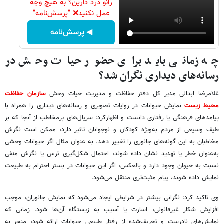
زانو درد دارین؟ به هیچ وجه
عمل نکنید❌ "پرسش‌نامه"
◀ پرسش‌نامه
چه زمانی باید برای حضور حیات وحش در
رسانه‌های دیداری نگران شد؟
غلامرضا ابدالی مدیر کل دفتر حفاظت و مدیریت حیات وحش
سازمان حفاظت
محیط زیست
نمایش حیوانات در روایات تصویری و رسانه‌های دیداری را همراه با
پیامدهای فرهنگی یا رفتاری دانست و اظهارکرد: سریال‌های پرمخاطب از آنجا که بر
طیف وسیعی از مردم به‌ویژه کودکان و نوجوانان تاثیر دارد، ممکن است نگرش
مخاطبان به این گونه‌های جانوری را تغییر دهد. به عنوان مثال اگر حیوانات وحشی
به‌عنوان خطر یا تهدید نشان داده شوند، احتمال شکل‌گیری ترس یا نگرش منفی
نسبت به حیوان وجود دارد و بالعکس، اگر این حیوانات در بستر احترام به طبیعت
نمایش داده شوند، پیام مثبت‌تری منتقل می‌شود.
وی تاکید کرد: نگرانی بیشتر در شرایطی ایجاد می‌شود که نمایش جانوران، موجب
افزایش شکار غیرقانونی، اسارت یا آسیب به زیستگاه آن‌ها شود. زمانی که
نمایش‌های نادرست و تحریف‌شده از رفتار طبیعی حیوانات ارائه شود، منجر به