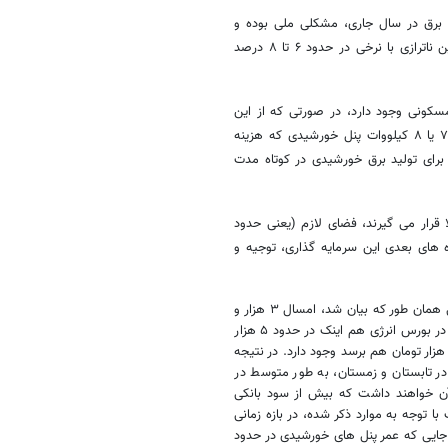
 حتی ۳۰ گیگاواتی (هزار مگاواتی) برق در سال جاری، مشکلی ملی بوده و
اقدامی بزرگ و گسترده را می طلبد، می افزاید: مسئله بعدی این است که این ناترازی با نرخی در حدود ۶ تا ۸ درصد
 به این که در ایران حدود ۳۰ میلیون منزل مسکونی وجود دارد، در صورتی که از این
تعداد، تنها ۳ میلیون واحد یعنی کمتر از ۱۰ درصد خانه ها، به طور متوسط ۷ یا ۸ کیلووات پنل خورشیدی که هزینه
تومان است نصب کنند، ظرفیتی در حدود ۲۱ گیگاوات برای تولید برق خورشیدی در کوتاه مدت
ک های بالا قرار می گیرند، فضای لازم (یعنی حدود
وجه به آورده های بعدی این سرمایه گذاری، توجیه و
در خصوص درآمد سرمایه گذاران در چنین طرحی، باید گفت قیمت خرید تضمینی همان طور که بیان شد، امسال ۳ هزار و
۸۲۰ تومان (برای زیر ۲۰ کیلووات) تعیین شده، در حالی که میانگین قیمت برق در بورس انرژی هم اینک در حدود ۵ هزار
ومان است و پیش بینی هایی برای این که این نرخ در تابستان سال جاری به ۸ هزار تومان هم برسد وجود دارد. در نتیجه
رق بورسی به ترتیب در تابستان و زمستان، به طور متوسط در
احبان آن خواهند داشت که بیش از سود بانکی
 توجه به موارد ذکر شده، در بازه زمانی
 جایی که عمر پنل های خورشیدی در حدود