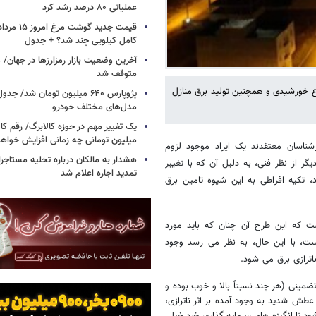
عملیاتی ۸۰ درصد رشد کرد
کامل کیلویی چند شد؟ + جدول
متوقف شد
رع خورشیدی و همچنین تولید برق منازل
پژوپارس ۶۴۰ میلیون تومان شد/ ج
مدل‌های مختلف خودرو
یک تغییر مهم در حوزه کالابرگ/ رقم کا
میلیون تومانی چه زمانی افزایش خواه
شناسان معتقدند یک ایراد موجود لزوم
هشدار به مالکان درباره تخلیه مستاجر
ر از نظر فنی، به دلیل آن که با تغییر
تمدید اجاره اعلام شد
 تکیه افراطی به این شیوه تامین برق
 که این طرح آن چنان که باید مورد
ست، با این حال، به نظر می رسد وجود
اترازی برق می شود.
ضمینی (هر چند نسبتاً بالا و خوب بوده و
رسیده است)، به رغم عطش شدید به وجود آمده بر اثر ناترازی،
د تا انگیزه های سرمایه گذاری خرد خیلی