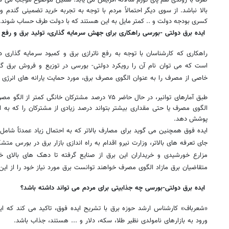
بالا نباشد. از سوی دیگر احتمالاً مردم با توجه به تجربه خرید تضمینی گند
کسری بودجه دولت و .. کمتر مایل به این هستند که با دولت طرف حساب شوند.
ایده برق دولتی -بورسی راهکاری برای جهش سرمایه گذاری، تولید برق و رفع ن
راهکاری که کارشناسان با توجه به رفع ناترازی برق و کمبود سرمایه گذاری 
است که می توان نام آن را رویکرد دولتی- بورسی در توزیع و فروش برق 
خاصی از مصرف را به عنوان الگوی مصرف برق، مورد حمایت یارانه های انرژی ق
طبق آمارهای توانیر، در حال حاضر ۷۵ درصد مشترکان خانگ
الگوی مصرف یا حتی مقداری بیشتر بتواند درصد زیادی از مشترکان را که به ا
پوشش دهد.
ایده فوق همچنین می گوید برای مصارف بالاتر که به احتمال زیاد عمدتاً شام
جای تعرفه های بالاتر، وزارت نیرو اقدام به راه اندازی بازار برق در بورس مت
مزارع خورشیدی و خریداران این برق از صنایع گرفته تا دهک های بالای خا
متقاضیان برق مازاد الگوی مصرف خواهند توانست برق مورد نیاز خود را از این ب
ایده برق دولتی-بورسی چه جذابیتی برای مردم می تواند داشته باشد؟
«شعرباف» کارشناس ارشد حوزه برق با تشریح ایده فوق، تاکید می کند که ای
ورود به بازارهای نامولدی نظیر طلا، سکه، دلار و ... هستند، جذاب باشد.