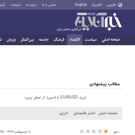
فارسی
العربية
English
تماس با ما
درباره ما
تبلیغات
آرشی
صفحه اصلی
سیاست
اقتصاد
فرهنگ
جامعه
بین‌الملل
ورزش
تا
مطالب پیشنهادی
ترید EURUSD با اسپرد از صفر پیپ
صفحه اصلی
اخبار اقتصادی
انرژی
۱۰ اردیبهشت ۱۴۰۴ - ۰۶:۳۵
۱ نفر