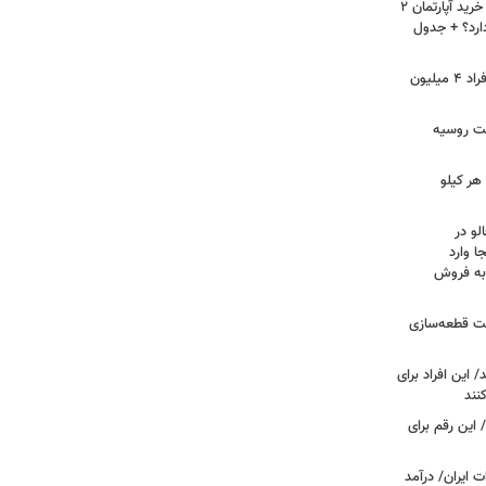
لیست قیمت خرید مسکن در نازی‌آباد/ خرید آپارتمان ۲
دارد؟ + جدول
سرپرستان خانوار بخوانند/ حساب این افراد ۴ میلیون
فت روسیه
هر کیلو
لو در
ا وارد
 به فروش
عت قطعه‌سازی
این افراد برای
 این رقم برای
 ایران/ درآمد