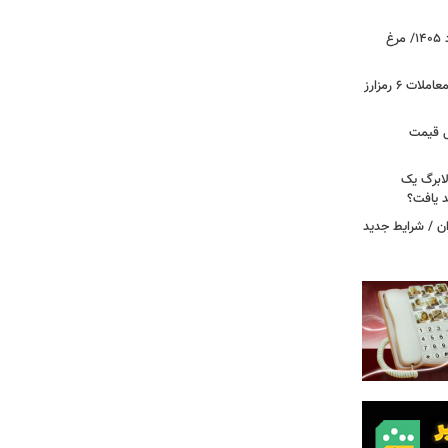
قیمت جدید گوشت مرغ امروز ۱۵ مرداد ۱۴۰۵/ مرغ
آخرین وضعیت بازار رمزارزها در جهان/ معاملات ۶ رمزارز
دول قیمت
لابرگ یک
د یافت؟
ان / شرایط جدید