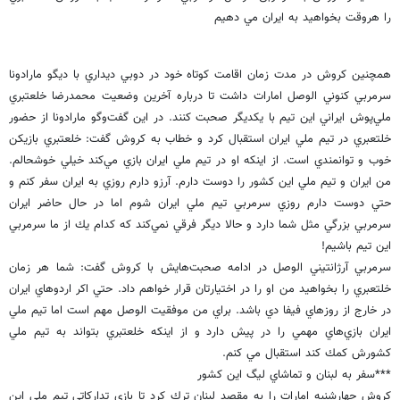
را هروقت بخواهيد به ايران مي دهيم
همچنين کروش در مدت زمان اقامت كوتاه خود در دوبي ديداري با ديگو مارادونا
سرمربي كنوني الوصل امارات داشت تا درباره آخرين وضعيت محمدرضا خلعتبري
ملي‌پوش ايراني اين تيم با يكديگر صحبت كنند. در اين گفت‌وگو مارادونا از حضور
خلتعبري در تيم ملي ايران استقبال كرد و خطاب به کروش گفت: خلعتبري بازيكن
خوب و توانمندي است. از اينكه او در تيم ملي ايران بازي مي‌كند خيلي خوشحالم.
من ايران و تيم ملي اين كشور را دوست دارم. آرزو دارم روزي به ايران سفر كنم و
حتي دوست دارم روزي سرمربي تيم ملي ايران شوم اما در حال حاضر ايران
سرمربي بزرگي مثل شما دارد و حالا ديگر فرقي نمي‌كند كه كدام يك از ما سرمربي
اين تيم باشيم!
سرمربي آرژانتيني الوصل در ادامه صحبت‌هايش با کروش گفت: شما هر زمان
خلتعبري را بخواهيد من او را در اختيارتان قرار خواهم داد. حتي اكر اردوهاي ايران
در خارج از روزهاي فيفا دي باشد. براي من موفقيت الوصل مهم است اما تيم ملي
ايران بازي‌هاي مهمي را در پيش دارد و از اينكه خلعتبري بتواند به تيم ملي
كشورش كمك كند استقبال مي كنم.
***سفر به لبنان و تماشاي ليگ اين كشور
کروش چهارشنبه امارات را به مقصد لبنان ترك كرد تا بازي تداركاتي تيم ملي اين