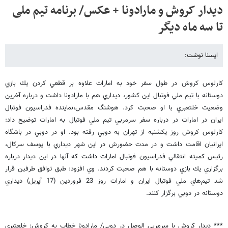
دیدار کروش و مارادونا + عکس/ برنامه تیم ملی
تا سه ماه دیگر
ایسنا نوشت:
كارلوس کروش در طول سفر خود به امارات علاوه بر قطعي كردن يك بازي
دوستانه با تيم ملي فوتبال اين كشور، ديداري هم با مارادونا داشت و درباره آخرين
وضعيت خلتعبري با او صحبت كرد. هوشنگ مقدس،نماينده فدراسيون فوتبال
ايران در امارات در درباره سفر سرمربي تيم ملي فوتبال به امارات توضيح داد:
كارلوس کروش روز يكشنبه از تهران به دوبي رفته بود. او در دوبي در باشگاه
ايرانيان اقامت داشت و در مدت حضورش در اين شهر ديداري با يوسف سركال،
رئيس كميته انتقالي فدراسيون فوتبال امارات داشت كه آنها در اين ديدار درباره
برگزاري يك بازي دوستانه با هم صحبت كردند. وي افزود: طبق توافق طرفين قرار
شد تيم‌هاي ملي فوتبال ايران و امارات روز 23 فروردين (17 آپريل) ديداري
دوستانه در دوبي برگزار كنند.
*** ديدار کروش با سرمربی الوصل در دوبي/ مارادونا خطاب به کروش: خلعتبري