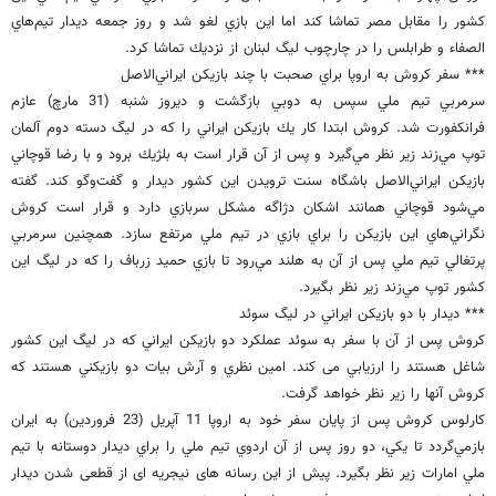
كشور را مقابل مصر تماشا كند اما اين بازي لغو شد و روز جمعه ديدار تيم‌هاي
الصفاء و طرابلس را در چارچوب ليگ لبنان از نزديك تماشا كرد.
*** سفر کروش به اروپا براي صحبت با چند بازيكن ايراني‌الاصل
سرمربي تيم ملي سپس به دوبي بازگشت و ديروز شنبه (31 مارچ) عازم
فرانكفورت شد. کروش ابتدا كار يك بازيكن ايراني را كه در ليگ دسته دوم آلمان
توپ مي‌زند زير نظر مي‌گيرد و پس از آن قرار است به بلژيك برود و با رضا قوچاني
بازيكن ايراني‌الاصل باشگاه سنت ترويدن اين كشور ديدار و گفت‌وگو كند. گفته
مي‌شود قوچاني همانند اشكان دژاگه مشكل سربازي دارد و قرار است کروش
نگراني‌هاي اين بازيكن را براي بازي در تيم ملي مرتفع سازد. همچنين سرمربي
پرتغالي تيم ملي پس از آن به هلند مي‌رود تا بازي حميد زرباف را كه در ليگ اين
كشور توپ مي‌زند زير نظر بگيرد.
*** ديدار با دو بازيكن ايراني در ليگ سوئد
کروش پس از آن با سفر به سوئد عملكرد دو بازيكن ايراني كه در ليگ اين كشور
شاغل هستند را ارزيابي می كند. امين نظري و آرش بيات دو بازيكني هستند كه
کروش آنها را زير نظر خواهد گرفت.
كارلوس کروش پس از پايان سفر خود به اروپا 11 آپريل (23 فروردين) به ايران
بازمي‌گردد تا يكي، دو روز پس از آن اردوي تيم ملي را براي ديدار دوستانه با تيم
ملي امارات زير نظر بگيرد. پیش از این رسانه های نیجریه ای از قطعی شدن دیدار