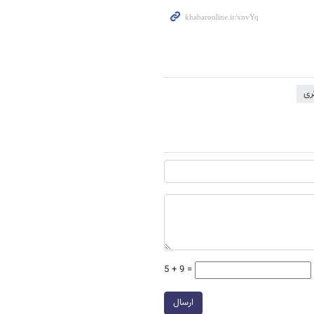
ری
5 + 9 =
ارسال