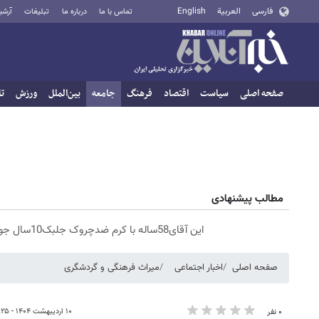
فارسی
العربية
English
تماس با ما
درباره ما
تبلیغات
آرشی
صفحه اصلی
سیاست
اقتصاد
فرهنگ
جامعه
بین‌الملل
ورزش
تا
مطالب پیشنهادی
این آقای58ساله با کرم ضدچروک جلبک10سال جوان شد(سفارش با تخفیف)
صفحه اصلی
اخبار اجتماعی
میراث فرهنگی و گردشگری
۱۰ اردیبهشت ۱۴۰۴ - ۱۸:۲۵
۰ نفر