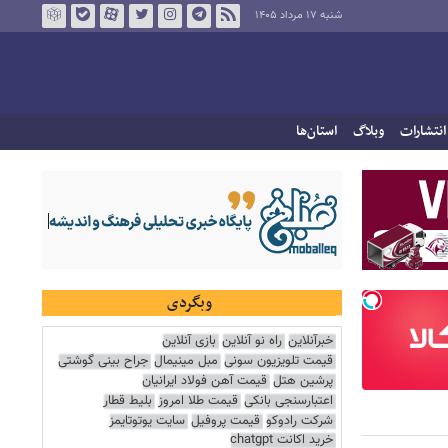
شنبه ۱۷ مرداد ۱۴۰۵
انتشارات
وبلاگ
استان‌ها
وبگردی
خبرآنلاین
راه نو آنلاین
بازی آنلاین
قیمت تلویزیون سونی
مبل مینیمال
جراح بینی گوشتی
پرشین هتل
قیمت آهن فولاد ایرانیان
اعتبارسنجی بانکی
قیمت طلا امروز
بلیط قطار
شرکت رادوکو
قیمت پروفیل
سایت یوتوتایمز
خرید اکانت chatgpt