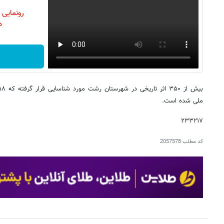
رونمایی
دن
ملی شده است.
۲۳۳۲۱۷
کد مطلب
2057578