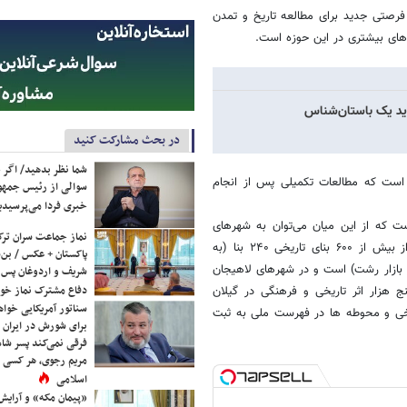
فرصتی جدید برای مطالعه تاریخ و تمدن
‌های بیشتری در این حوزه است.
دید یک باستان‌شناس
در بحث مشارکت کنید
شما نظر بدهید/ اگر خ
 است که مطالعات تکمیلی پس از انجام
سوالی از رئیس جمه
خبری فردا می‌پرسیدی
ت که از این میان می‌توان به شهرهای
نماز جماعت سران ترک
رشت، بندرانزلی، لاهیجان، لنگرود، رودسر و املش اشاره کرد. سهم رشت از بیش از ۶۰۰ بنای تاریخی ۲۴۰ بنا (به
پاکستان + عکس / بن‌س
ر محله ساغریسازان، ۳۶ بنا پیربازار، ۱۸ بنا باقرآباد و ۷۸ بنا در بازار رشت) است و در شهرهای لاهیجان
شریف و اردوغان پس ا
دفاع مشترک نماز خوا
‌اند. بیش از پنج هزار اثر تاریخی و فرهنگی در گیلان
سناتور آمریکایی خواه
شامل بناهای تاریخی و محوطه ها در فهرست ملی به ثبت
برای شورش در ایران 
فرقی نمی‌کند پسر شاه 
مریم رجوی، هر کسی 
اسلامی
«پیمان مکه» و آرایش