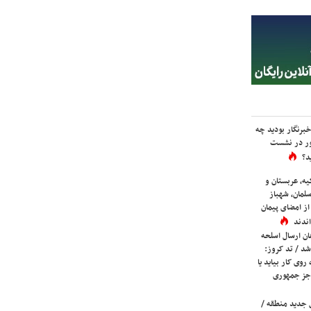
برنگار بودید چه
ور در نشست
د؟
یه، عربستان و
لمان، شهباز
ز امضای پیمان
ندند
ان ارسال اسلحه
شد / تد کروز:
روی کار بیاید یا
جز جمهوری
 جدید منطقه /