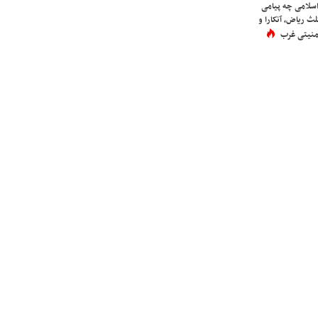
اسلامی چه پیامی
لث ریاض، آنکارا و
 امنیتی غرب