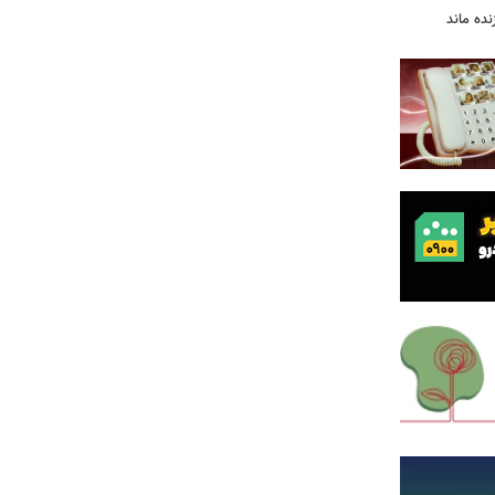
نده ماند