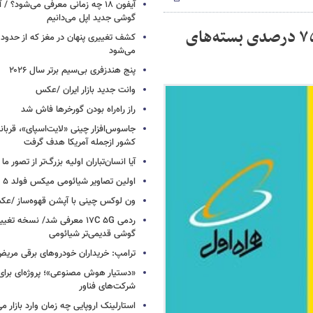
آیفون ۱۸ چه زمانی معرفی می‌شود؟ / 
گوشی جدید اپل می‌دانیم
شما نظر دهید / با اعلام اپراتورها برای گرانی ۷۵ درصدی بسته‌های
می‌شود
پنج هندزفری بی‌سیم برتر سال ۲۰۲۶
وانت جدید بازار ایران /عکس
راز راه‌راه بودن گورخرها فاش شد
کشور ازجمله آمریکا هدف گرفت
آیا انسان‌تباران اولیه بزرگ‌تر از تصور ما
اولین تصاویر شیائومی میکس فولد ۵ منتشر شد
ون لوکس چینی با آپشن قهوه‌ساز /ع
ردمی ۱۷C ۵G معرفی شد/ نسخه تغ
گوشی قدیمی‌تر شیائومی
ترامپ: خریداران خودروهای برقی مریض و
«دستیار هوش مصنوعی»؛ پروژه‌ای برا
شرکت‌های فناور
استارلینک اروپایی چه زمان وارد بازار م