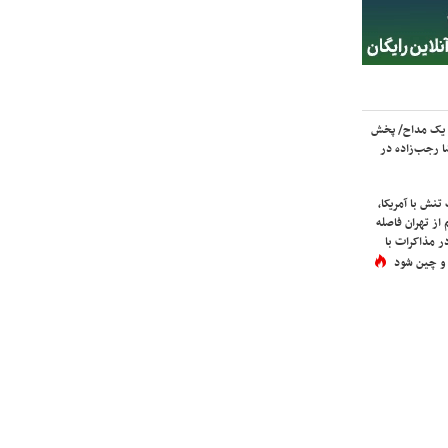
 یک مداح/ پخش
 رجب‌زاده در
نش با آمریکا،
از تهران فاصله
در مذاکرات با
 و چین شود