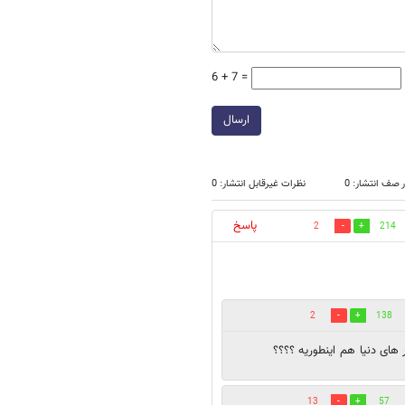
6 + 7 =
ارسال
 صف انتشار: 0
نظرات غیرقابل انتشار: 0
پاسخ
2
214
2
138
 های دنیا هم اینطوریه ؟؟؟؟
13
57