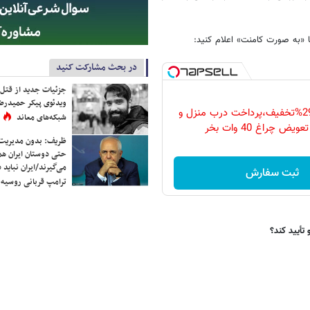
ا «به صورت کامنت» اعلام کنید:
در بحث مشارکت کنید
جزئیات جدید از قتل
ویدئوی پیکر حمیدرضا
فقط امروز با 29%تخفیف،پرداخت درب منزل و
شبکه‌های معاند
ویض چراغ 40 وات بخر
ظریف: بدون مدیریت ت
حتی دوستان ایران هم 
می‌گیرند/ایران نباید 
ثبت سفارش
ترامپ قربانی روسیه
 تأیید کند؟