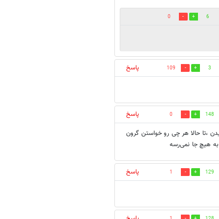
0
6
پاسخ
109
3
پاسخ
0
148
ن ،تا حالا هر چی رو خواستن گرون
ه هیچ جا نمی‌رسه
پاسخ
1
129
پاسخ
1
128