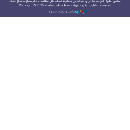
تمامی حقوق این سایت برای خبرآنلاین محفوظ است. نقل مطالب با ذکر منبع بلامانع است.
Copyright © 2025 khabaronline News Agancy, All rights reserved
طراحی و تولید: نستوه