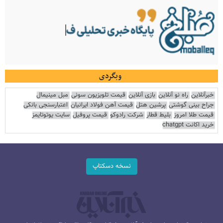
وبگردی
خبرآنلاین
راه نو آنلاین
بازی آنلاین
قیمت تلویزیون سونی
مبل مینیمال
جراح بینی گوشتی
پرشین هتل
قیمت آهن فولاد ایرانیان
اعتبارسنجی بانکی
قیمت طلا امروز
بلیط قطار
شرکت رادوکو
قیمت پروفیل
سایت یوتوتایمز
خرید اکانت chatgpt
نسخه دسکتاپ