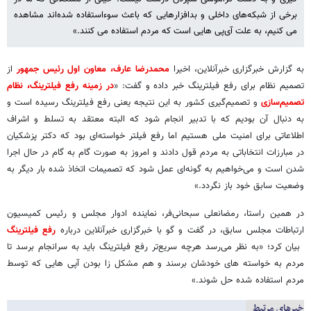
برخی از شبکه‌های داخلی و بدافزارهایی که باعث سوءاستفاده شده‌اند مشاهده
می کنیم، به علت آی‌پی هایی است که مردم استفاده می کنند.»
به گزارش خبرگزاری خبرآنلاین، اخیرا
محمدرضا عارف، معاون اول رئیس جمهور
از
تصمیم نظام برای رفع فیلترینگ خبر داده و گفت: «
در زمینه رفع فیلترینگ، نظام
تصمیم‌سازی
و تصمیم‌گیری کشور به این نتیجه یعنی رفع فیلترینگ رسیده است و
به دنبال آن بودیم که با تدبیر انجام شود که البته معتقد به تسلط و اشراف
اطلاعاتی برای امنیت ملی هستیم اما رفع فیلتر خواسته‌ای بود که دکتر پزشکیان
در مبارزات انتخاباتی به مردم قول دادند و امروز به صورت گام به گام در حال اجرا
شدن است و می‌خواهیم به گونه‌ای عمل شود که تصمیمات اتخاذ شده بار دیگر به
وضعیت سابق خود باز نگردد.»
در همین راستا، رمضانعلی سبحانی‌فر، نماینده ادوار مجلس و رئیس کمیسیون
ارتباطات مجلس سابق، در گفت و گو با خبرگزاری خبرآنلاین درباره
رفع فیلترینگ
بیان کرد؛ «به نظر می‌رسد هرچه سریع‌تر رفع فیلترینگ باید به سرانجام برسد تا
مردم به خواسته های خودشان برسند و هم مشکل زا بودن آپی هایی که توسط
مردم استفاده شده حل شوند.»
خبرهای مرتبط