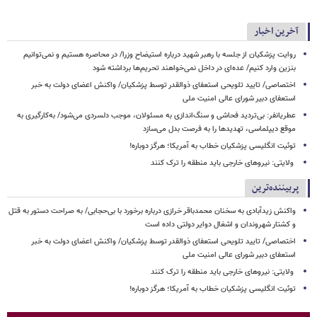
آخرین اخبار
روایت پزشکیان از جلسه با رهبر شهید درباره استیضاح وزرا/ در محاصره هستیم و نمی‌توانیم
بنزین وارد کنیم/ عده‌ای در داخل نمی‌خواهند تحریم‌ها برداشته شود
اختصاصی/ تایید تلویحی استعفای ذوالقدر توسط پزشکیان/ واکنش اعضای دولت به خبر
استعفای دبیر شورای عالی امنیت ملی
عطریانفر: بی‌تردید فحاشی و سنگ‌اندازی به مسئولان، موجب دلسردی می‌شود/ به‌کارگیری به
موقع دیپلماسی، تهدیدها را به فرصت بدل می‌سازد
توئیت انگلیسی پزشکیان خطاب به آمریکا؛ هرگز دوباره!
ولایتی: نیروهای خارجی باید منطقه را ترک کنند
پربیننده‌ترین
واکنش زیدآبادی به سخنان محمدباقر خرازی درباره برخورد با بی‌حجابی/ به صراحت دستور به قتل
و کشتار شهروندان و اشغال دوایر دولتی داده است
اختصاصی/ تایید تلویحی استعفای ذوالقدر توسط پزشکیان/ واکنش اعضای دولت به خبر
استعفای دبیر شورای عالی امنیت ملی
ولایتی: نیروهای خارجی باید منطقه را ترک کنند
توئیت انگلیسی پزشکیان خطاب به آمریکا؛ هرگز دوباره!