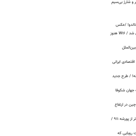
پیکر و شارژ بی‌سیم
ونالدو! /عکس
بوگاتی سفارشی با نام «دِستِریِر» معرفی شد / W۱۶ هنوز
اینترنت بین‌الملل
اقتصادی ایرانی
دید برای خودروهای ۲۰ ساله! / طرح جدید
 جهان شکوفا
ین در ارتفاع
پیچ‌های ۳۱ میلیارد تومانی پاگانی، گران‌تر از پورشه ۹۱۱ /
 سه قابلیت رویایی که