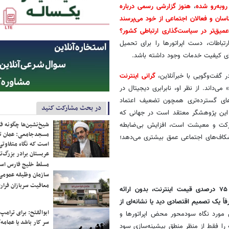
،
هنوز گزارشی رسمی درباره
ناسان و فعالان اجتماعی از خود می‌پرسند
 عمیق‌تر در سیاست‌گذاری ارتباطی کشور؟
باطات، دست اپراتورها را برای تحمیل
قای کیفیت خدمات وجود داشته باشد.
ر گفت‌وگویی با خبرآنلاین،
گرانی اینترنت
داند. از نظر او، نابرابری دیجیتال در
مدهای گسترده‌تری همچون تضعیف اعتماد
در بحث مشارکت کنید
 این پژوهشگر معتقد است در جهانی که
شیخ‌نشین‌ها چگونه فک
ارکت و معیشت است، افزایش بی‌ضابطه
مسجدجامعی: عمان تن
اف‌های اجتماعی عمق بیشتری می‌دهد؛
است که نگاه متفاوتی 
عربستان برادر بزرگ‌
مسلط خلیج فارس ا
سازمان وظیفه عمومی 
معافیت سربازان فراری
مجتبی قلی‌پور در پاسخ به این پرسش که از نگاه جامعه‌شناسی، افزایش ۷۵ درصدی قیمت اینترنت، بدون ارائه
ً یک تصمیم اقتصادی دید یا نشانه‌ای از
ابوالفتح: برای ترامپ
ن مورد نگاه سودمحور محض اپراتورها و
سر کار باشد یا عمامه/
 را فقط از منظر منطق بیشینه‌­سازی سود