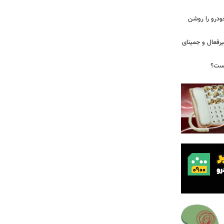
ودرو را روشن
یرفعال و جمینای
یست؟