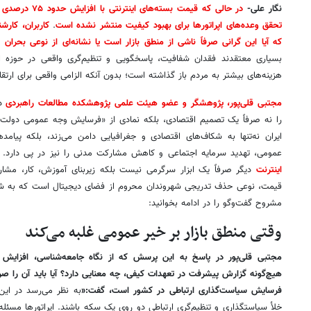
نگار علی-
در حالی که قیمت بسته‌های اینترنتی با افزایش حدود ۷۵ درصدی روبه‌رو شده
تحقق وعده‌های اپراتورها برای بهبود کیفیت منتشر نشده است
.
کاربران، کارش
که آیا این گرانی صرفاً ناشی از منطق بازار است یا نشانه‌ای از نوعی بحران
بسیاری معتقدند فقدان شفافیت، پاسخگویی و تنظیم‌گری واقعی در حوزه ارت
هزینه‌های بیشتر به مردم باز گذاشته است؛ بدون آنکه الزامی واقعی برای ارت
مجتبی قلی‌پور، پژوهشگر و عضو هیئت علمی پژوهشکده مطالعات راهبردی
د
را نه صرفاً یک تصمیم اقتصادی، بلکه نمادی از «فرسایش وجه عمومی دولت» می‌
ایران نه‌تنها به شکاف‌های اقتصادی و جغرافیایی دامن می‌زند، بلکه پیا
عمومی، تهدید سرمایه اجتماعی و کاهش مشارکت مدنی را نیز در پی دارد.
اینترنت
دیگر صرفاً یک ابزار سرگرمی نیست بلکه زیربنای آموزش، کار، مش
قیمت، نوعی حذف تدریجی شهروندان محروم از فضای دیجیتال است که به شک
مشروح گفت‌وگو را در ادامه بخوانید:
وقتی منطق بازار بر خیر عمومی غلبه می‌کند
هیچ‌گونه گزارش پیشرفت در تعهدات کیفی، چه معنایی دارد؟ آیا باید آن را صرفا
فرسایش سیاست‌گذاری ارتباطی در کشور است، گفت:«
به نظر می­‌رسد در ای
خلأ سیاست­گذاری و تنظیم­‌گری ارتباطی دو روی یک سکه باشند. اپراتورها مسئله