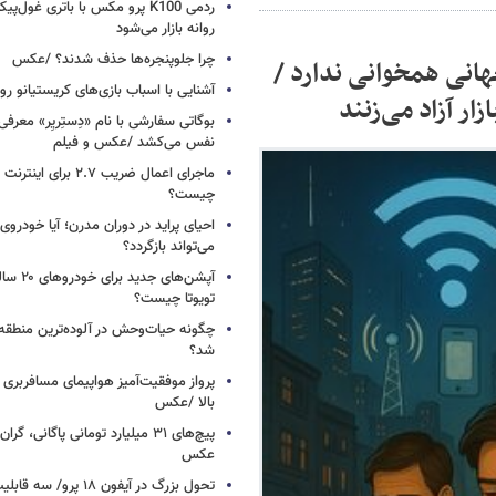
ردمی K100 پرو مکس با باتری غول‌
روانه بازار می‌شود
چرا جلوپنجره‌ها حذف شدند؟ /عکس
جهانی همخوانی ندارد /
آشنایی با اسباب‌ بازی‌های کریستیانو ر
زار آزاد می‌زنند
نفس می‌کشد /عکس و فیلم
ماجرای اعمال ضریب ۲.۷ برای 
چیست؟
احیای پراید در دوران مدرن؛ آیا خودروی 
می‌تواند بازگردد؟
آپشن‌های ج
تویوتا چیست؟
چگونه حیات‌وحش در آلوده‌ترین منطقه
شد؟
پرواز موفقیت‌آمیز هواپیمای مسافربری چ
بالا /عکس
عکس
تحول بزرگ در آیفون ۱۸ پرو/