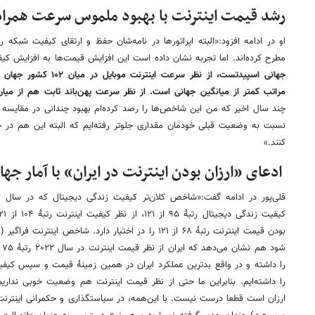
رشد قیمت اینترنت با بهبود ملموس سرعت همراه
او در ادامه افزود:«البته اپراتورها در نامه‌­شان حفظ و ارتقای کیفیت شبک
مطرح کرده‌­اند. اما تجربه نشان داده است این افزایش قیمت‌ها به افزایش 
مراتب کمتر از میانگین جهانی است. از نظر سرعت پهن‌­باند ثابت هم از میان ۱۵۴ کشور رتبۀ ۱۴۲ جهان هستی
چند سال اخیر که من این شاخص­‌ها را رصد کرده‌­ام بهبود چندانی در مقایسه
نسبت به وضعیت قبلی خودمان مقداری جلوتر رفته‌­ایم که البته این هم در 
کنند.»
ادعای «ارزان بودن اینترنت در ایران» با آمار جه
را داشته‌­ایم. بنابراین ما حتی از نظر قیمت اینترنت هم وضعیت خوبی نداریم 
ارزان است قطعا درست نیست. با این‌همه، در سیاستگذاری و حکمرانی اینترن