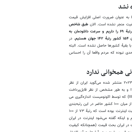
 نشد
ه را به عنوان ضرورت اصلی افزایش قیمت
کیفیت منجر نشده است. الان
طبق شاخص
جهانی اسپیدتست، از نظر سرعت اینترنت موبایل در میان ۱۰۲ کشور جهان رتبۀ ۶۹ را داریم و سرعت دانلودمان به
م.
در
 با بقیۀ کشورها حاصل نشده است. البته
حدی نبوده که مردم واقعا آن را احساس
انی همخوانی ندارد
قلی‌پور در ادامه گفت:«شاخص کلان‌­تر کیفیت زندگی دیجیتال که در سال ۲۰۲۳ منتشر شده می­‌گوید ایران از نظر
کیفیت زندگی دیجیتال رتبۀ ۹۵ از ۱۲۱، از نظر کیفیت اینترنت رتبۀ ۱۰۴ از ۱۲۱ و به طور مشخص از نظر قابل‌پرداخت
بودن قیمت اینترنت رتبۀ ۶۸ از ۱۲۱ را در اختیار دارد. شاخص اینترنت فراگیر (III) که توسط اکونومیست اندازه‌­گیری می­‌
شود هم نشان می‌­دهد که ایران از نظر قیمت اینترنت در سال ۲۰۲۲ رتبۀ ۷۵ از میان ۱۰۰ کشور حاضر در این رتبه‌­بندی
را داشته و در واقع بدترین عملکرد ایران در همین زمینۀ قیمت و سپس کیفیت اینترنت بوده است که رتبۀ ۷۳ از ۱۰۰
و اینکه گفته می‌­شود اینترنت در ایران
ت در ایران بحث قیمت (همچنانکه کیفیت