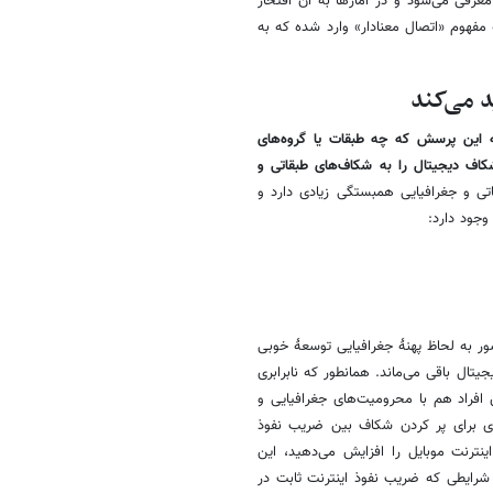
فی می­‌شود و در آمارها به آن افتخار
مفهوم «اتصال معنادار» وارد شده که به
د می‌کند
به این پرسش که
چه طبقات یا گروه‌های
کاف دیجیتال را به شکاف‌های طبقاتی و
ی و جغرافیایی همبستگی زیادی دارد و
جود دارد:
شور به لحاظ پهنۀ جغرافیایی توسعۀ خوبی
یتال باقی می‌­ماند. همانطور که نابرابری
افراد هم با محرومیت‌­های جغرافیایی و
زاری برای پر کردن شکاف بین ضریب نفوذ
ینترنت موبایل را افزایش می­‌دهید، این
 در شرایطی که ضریب نفوذ اینترنت ثابت در