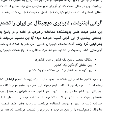
و سرعت) چندان جدی گرفته نمی­شود و هر نوع دسترسی به عنوان «اتصال» معر
می­‌شود. این در حالی است که در گزارش­‌های سازمان ملل چند سالی است که 
معنای اتصالی است که دارای کیفیت قابل قبول و قیمت قابل پرداخت باشد.»
گرانی اینترنت، نابرابری دیجیتال در ایران را تشدی
این عضو هیئت علمی پژوهشکده مطالعات راهبردی در ادامه و در پاسخ 
اجتماعی بیشتری از این گرانی آسیب خواهند دید؟ آیا این تصمیم می‌تواند ش
جغرافیایی گره بزند،
گفت:«شکاف دیجیتال همین الان هم با شکاف­‌های طبقات
گران­‌سازی قطعا وضعیت را تشدید خواهد کرد. حداقل سه نوع شکاف دیجیتال و
شکاف دیجیتال بین یک کشور با سایر کشورها
بین مناطق گوناگون یک کشور
بین گروه‌ها و اقشار اجتماعی مختلف در یک کشور
در مورد کشور ما تمام این شکاف‌ها وجود دارد. البته زیرساخت‌­های ارتباطی ک
یافته اما نابرابری درآمدی که گاه الگوی جغرافیایی هم دارد منبع مهم شکاف دیج
دیجیتال بین کشورها در پیوند با ثروت هر کشور است، نابرابری دیجیتال بین 
اقتصادی پیوند دارد. الان در اغلب کشورها از اینترنت موبایل به عنوان اب
اینترنت ثابت در شهر و روستا استفاده می­‌کنند. بنابراین، وقتی شما قیمت ا
سازوکار ترمیم‌­کننده را از بین می‌­برید و نابرابری را تشدید می­‌کنید. آن هم