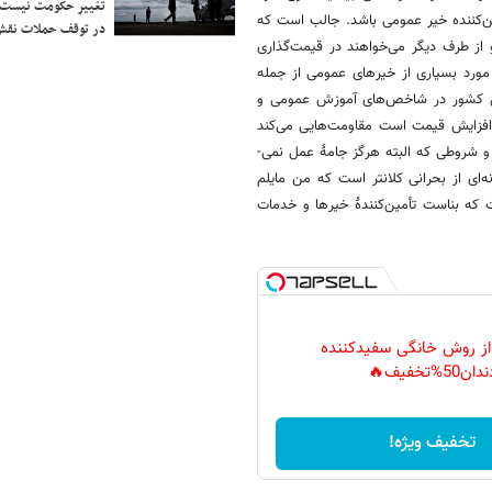
تغییر حکومت نیست/ 
ین‌­کننده خیر عمومی باشد. جالب است که
در توقف حملات نقش
 از طرف دیگر می­‌خواهند در قیمت­‌گذاری
 مورد بسیاری از خیرهای عمومی از جمله
ل کشور در شاخص‌­های آموزش عمومی و
فزایش قیمت است مقاومت­‌هایی می­‌کند
 شروطی که البته هرگز جامۀ عمل نمی‌­
­ای از بحرانی کلان­تر است که من مایلم
 که بناست تأمین‌­کنندۀ خیرها و خدمات
 از روش خانگی سفیدکننده
دان50%تخفیف🔥
تخفیف ویژه!